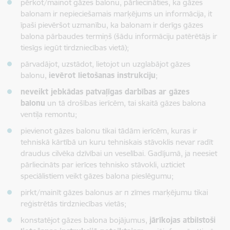
pērkot/mainot gāzes balonu, pārliecināties, ka gāzes
balonam ir nepieciešamais marķējums un informācija, it
īpaši pievēršot uzmanību, ka balonam ir derīgs gāzes
balona pārbaudes termiņš (šādu informāciju patērētājs ir
tiesīgs iegūt tirdzniecības vietā);
pārvadājot, uzstādot, lietojot un uzglabājot gāzes
balonu,
ievērot lietošanas instrukciju
;
neveikt jebkādas patvaļīgas darbības ar gāzes
balonu
un tā drošības ierīcēm, tai skaitā gāzes balona
ventiļa remontu;
pievienot gāzes balonu tikai tādām ierīcēm, kuras ir
tehniskā kārtībā un kuru tehniskais stāvoklis nevar radīt
draudus cilvēka dzīvībai un veselībai. Gadījumā, ja neesiet
pārliecināts par ierīces tehnisko stāvokli, uzticiet
speciālistiem veikt gāzes balona pieslēgumu;
pirkt/mainīt gāzes balonus ar π zīmes marķējumu tikai
reģistrētās tirdzniecības vietās;
konstatējot gāzes balona bojājumus,
jārīkojas atbilstoši