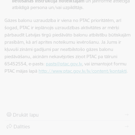
lietošanas instrukcijā noteiktajam
un jāinformē attiecīga
atbildīgā persona un/vai uzpildītājs.
Gāzes balonu uzraudzība ir viena no PTAC prioritātēm, arī
šogad, PTAC ir ieplānojis uzraudzības aktivitātes ar mērķi
pārbaudīt Latvijas tirgū piedāvāto balonu atbilstību būtiskajām
prasībām, kā arī aprites noteikumu ievērošanu. Ja Jums ir
kļuvuši zināmi gadījumi par neatbilstošo gāzes balonu
piedāvāšanu, aicinām nekavējoties ziņot PTAC pa tālruni
65452554, e-pasts:
pasts@ptac.gov.lv
, vai izmantojot formu
PTAC mājas lapā
http://www.ptac.gov.lv/lv/content/kontakti
.
Drukāt lapu
Dalīties