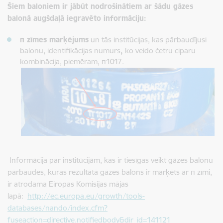
Šiem baloniem ir jābūt nodrošinātiem ar šādu gāzes
balonā augšdaļā iegravēto informāciju:
π zīmes marķējums
un tās institūcijas, kas pārbaudījusi
balonu, identifikācijas numurs
,
ko veido četru ciparu
kombinācija, piemēram, π1017.
Informācija par institūcijām, kas ir tiesīgas veikt gāzes balonu
pārbaudes, kuras rezultātā gāzes balons ir marķēts ar π zīmi,
ir atrodama Eiropas Komisijas mājas
lapā:
http://ec.europa.eu/growth/tools-
databases/nando/index.cfm?
fuseaction=directive.notifiedbody&dir_id=141121