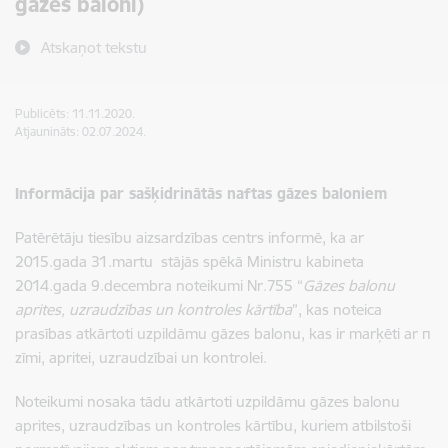
gāzes baloni)
Atskaņot tekstu
Publicēts: 11.11.2020.
Atjaunināts: 02.07.2024.
Informācija par sašķidrinātās naftas gāzes baloniem
Patērētāju tiesību aizsardzības centrs informē, ka ar
2015.gada 31.martu stājās spēkā Ministru kabineta
2014.gada 9.decembra noteikumi Nr.755 “
Gāzes balonu
aprites, uzraudzības un kontroles kārtība
”, kas noteica
prasības atkārtoti uzpildāmu gāzes balonu, kas ir marķēti ar π
zīmi, apritei, uzraudzībai un kontrolei.
Noteikumi nosaka tādu atkārtoti uzpildāmu gāzes balonu
aprites, uzraudzības un kontroles kārtību, kuriem atbilstoši