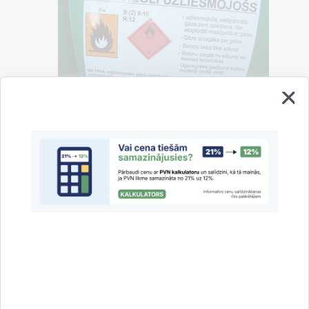
Blīvējumu, noslēgvāciņu un ventiļa aizsargu. Ventiļa
noslēgierīcei ir jābūt arī noplombētai (piemēram, ar
termoplēvi).
Lietošanas instrukciju, kurā iekļauta vismaz šāda
informācija:
pārvadāšanas nosacījumi;
uzstādīšanas nosacījumi;
lietošanas un uzglabāšanas nosacījumi.