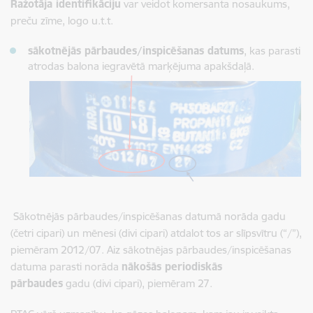
Ražotāja identifikāciju
var veidot komersanta nosaukums,
preču zīme, logo u.t.t.
sākotnējās pārbaudes/inspicēšanas datums
, kas parasti
atrodas balona iegravētā marķējuma apakšdaļā.
Sākotnējās pārbaudes/inspicēšanas datumā norāda gadu
(četri cipari) un mēnesi (divi cipari) atdalot tos ar slīpsvītru (“/”),
piemēram 2012/07. Aiz sākotnējas pārbaudes/inspicēšanas
datuma parasti norāda
nākošās periodiskās
pārbaudes
gadu (divi cipari), piemēram 27.