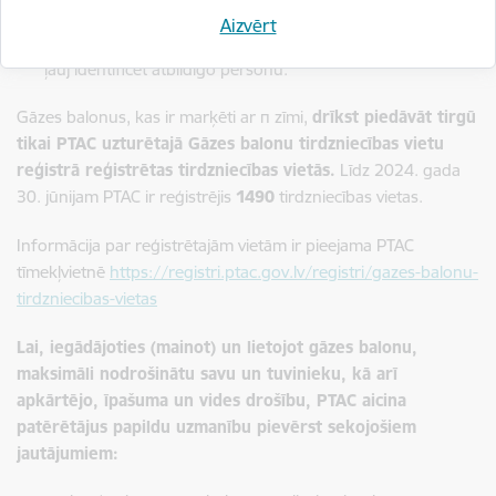
Atbildīgās personas identifikāciju. Tā var būt krāsa,
Aizvērt
gravējums, marķējums vai cits tehniskais risinājums, kas
ļauj identificēt atbildīgo personu.
Gāzes balonus, kas ir marķēti ar π zīmi,
drīkst piedāvāt tirgū
tikai PTAC uzturētajā Gāzes balonu tirdzniecības vietu
reģistrā reģistrētas tirdzniecības vietās.
Līdz 2024. gada
30. jūnijam PTAC ir reģistrējis
1490
tirdzniecības vietas.
Informācija par reģistrētajām vietām ir pieejama PTAC
tīmekļvietnē
https://registri.ptac.gov.lv/registri/gazes-balonu-
tirdzniecibas-vietas
Lai, iegādājoties (mainot) un lietojot gāzes balonu,
maksimāli nodrošinātu savu un tuvinieku, kā arī
apkārtējo, īpašuma un vides drošību, PTAC aicina
patērētājus papildu uzmanību pievērst sekojošiem
jautājumiem: