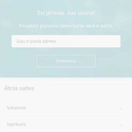
Esi pirmais, kas uzzina!
Piesakies jaunumu saņemšanai savā e-pastā.
Kājene
Ātrās saites
Vakances
Iepirkumi