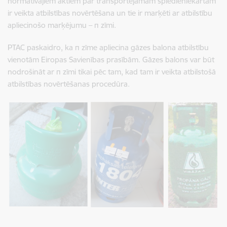
normatīvajiem aktiem par transportējamām spiedieniekārtām
ir veikta atbilstības novērtēšana un tie ir marķēti ar atbilstību
apliecinošo marķējumu – π zīmi.
PTAC paskaidro, ka π zīme apliecina gāzes balona atbilstību
vienotām Eiropas Savienības prasībām. Gāzes balons var būt
nodrošināt ar π zīmi tikai pēc tam, kad tam ir veikta atbilstošā
atbilstības novērtēšanas procedūra.