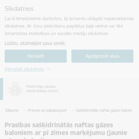
Pāriet uz lapas saturu
Sīkdatnes
Spied
lai meklētu
Enter
Lai šī tīmekļvietne darbotos, tā izmanto obligāti nepieciešamās
sīkdatnes. Ar Jūsu piekrišanu papildus šajā vietnē var tikt
izmantotas statistikas un sociālo mediju sīkdatnes.
Lūdzu, atzīmējiet savu izvēli:
Noraidīt
Apstiprināt visas
Pārvaldīt sīkdatnes
Sākums
Preces un pakalpojumi
Sašķidrinātās naftas gāzes baloni
Prasības sašķidrinātās naftas gāzes
baloniem ar pī zīmes marķējumu (jaunie