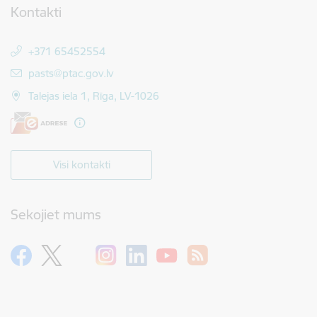
Kontakti
+371 65452554
E-pasts:
pasts@ptac.gov.lv
Talejas iela 1, Rīga, LV-1026
Visi kontakti
Sekojiet mums