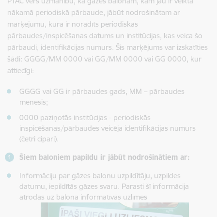
PTAC vērš uzmanību, ka gāzes balonam, kam jau ir veikta
nākamā periodiskā pārbaude, jābūt nodrošinātam ar
marķējumu, kurā ir norādīts periodiskās
pārbaudes/inspicēšanas datums un institūcijas, kas veica šo
pārbaudi, identifikācijas numurs. Šis marķējums var izskatīties
šādi: GGGG/MM 0000 vai GG/MM 0000 vai GG 0000, kur
attiecīgi:
GGGG vai GG ir pārbaudes gads, MM – pārbaudes
mēnesis;
0000 paziņotās institūcijas - periodiskās
inspicēšanas/pārbaudes veicēja identifikācijas numurs
(četri cipari).
Šiem baloniem papildu ir jābūt nodrošinātiem ar:
Informāciju par gāzes balonu uzpildītāju, uzpildes
datumu, iepildītās gāzes svaru. Parasti šī informācija
atrodas uz balona informatīvās uzlīmes