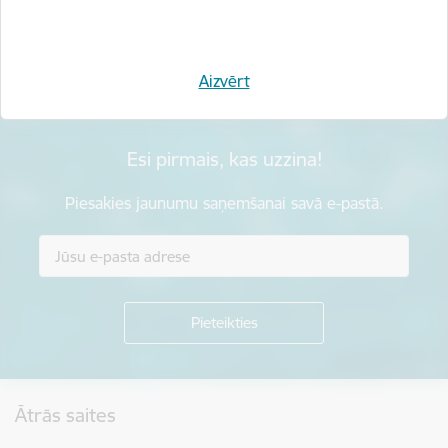
Sniegt atsauksmi
Aizvērt
Esi pirmais, kas uzzina!
Piesakies jaunumu saņemšanai savā e-pastā.
Kājene
Ātrās saites