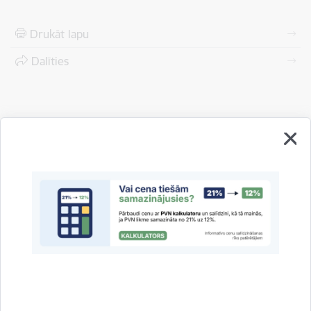
Drukāt lapu
Dalīties
Vai šī informācija bija noderīga?