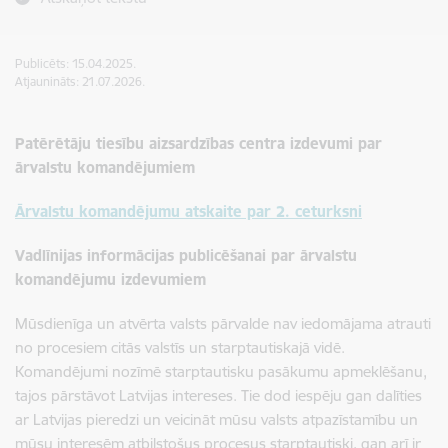
Publicēts: 15.04.2025.
Atjaunināts: 21.07.2026.
Patērētāju tiesību aizsardzības centra izdevumi par
ārvalstu komandējumiem
Ārvalstu komandējumu atskaite par 2. ceturksni
Vadlīnijas informācijas publicēšanai par ārvalstu
komandējumu izdevumiem
Mūsdienīga un atvērta valsts pārvalde nav iedomājama atrauti
no procesiem citās valstīs un starptautiskajā vidē.
Komandējumi nozīmē starptautisku pasākumu apmeklēšanu,
tajos pārstāvot Latvijas intereses. Tie dod iespēju gan dalīties
ar Latvijas pieredzi un veicināt mūsu valsts atpazīstamību un
mūsu interesēm atbilstošus procesus starptautiski, gan arī ir