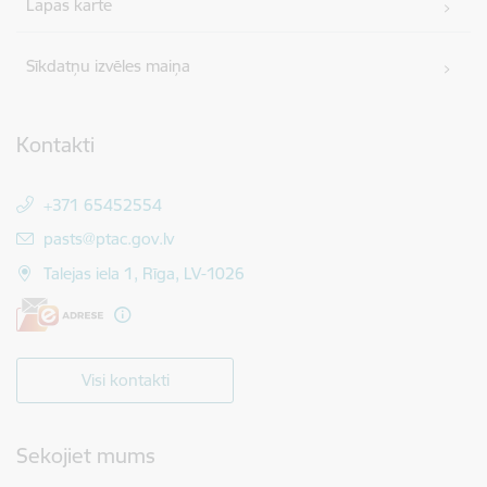
Lapas karte
Sīkdatņu izvēles maiņa
Kontakti
+371 65452554
E-pasts:
pasts@ptac.gov.lv
Talejas iela 1, Rīga, LV-1026
Visi kontakti
Sekojiet mums