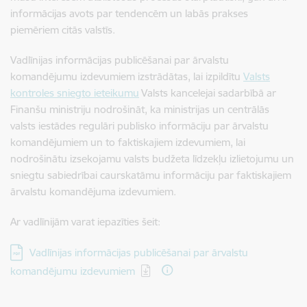
informācijas avots par tendencēm un labās prakses
piemēriem citās valstīs.
Vadlīnijas informācijas publicēšanai par ārvalstu
komandējumu izdevumiem izstrādātas, lai izpildītu
Valsts
kontroles sniegto ieteikumu
Valsts kancelejai sadarbībā ar
Finanšu ministriju nodrošināt, ka ministrijas un centrālās
valsts iestādes regulāri publisko informāciju par ārvalstu
komandējumiem un to faktiskajiem izdevumiem, lai
nodrošinātu izsekojamu valsts budžeta līdzekļu izlietojumu un
sniegtu sabiedrībai caurskatāmu informāciju par faktiskajiem
ārvalstu komandējuma izdevumiem.
Ar vadlīnijām varat iepazīties šeit:
Lejupielādēt:
Vadlīnijas informācijas publicēšanai par ārvalstu
komandējumu izdevumiem