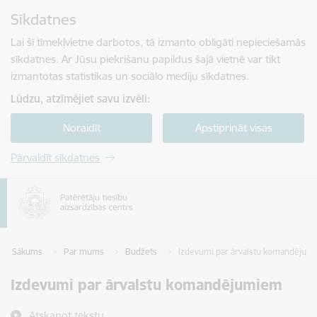
Pāriet uz lapas saturu
Sīkdatnes
Spied
lai meklētu
Enter
Lai šī tīmekļvietne darbotos, tā izmanto obligāti nepieciešamās
sīkdatnes. Ar Jūsu piekrišanu papildus šajā vietnē var tikt
izmantotas statistikas un sociālo mediju sīkdatnes.
Lūdzu, atzīmējiet savu izvēli:
Noraidīt
Apstiprināt visas
Pārvaldīt sīkdatnes
Sākums
Par mums
Budžets
Izdevumi par ārvalstu komandējum
Izdevumi par ārvalstu komandējumiem
Atskaņot tekstu