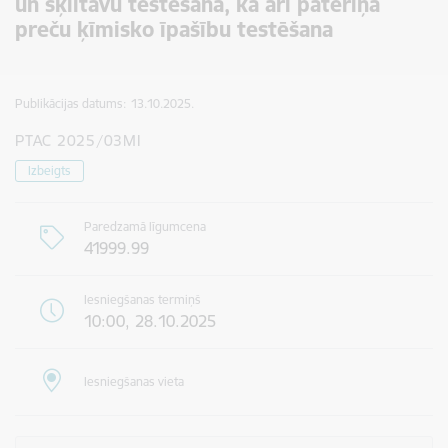
un šķiltavu testēšana, kā arī patēriņa
preču ķīmisko īpašību testēšana
Publikācijas datums:
13.10.2025.
PTAC 2025/03MI
Izbeigts
Paredzamā līgumcena
41999.99
Iesniegšanas termiņš
10:00, 28.10.2025
Iesniegšanas vieta