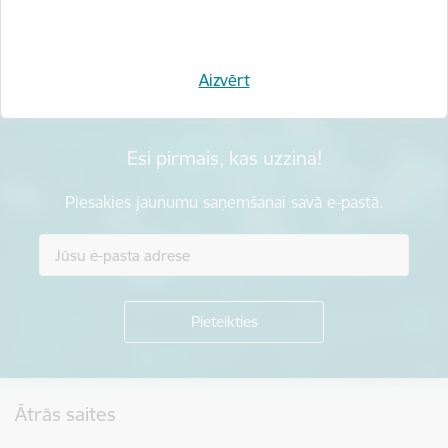
Sniegt atsauksmi
Aizvērt
Esi pirmais, kas uzzina!
Piesakies jaunumu saņemšanai savā e-pastā.
Kājene
Ātrās saites