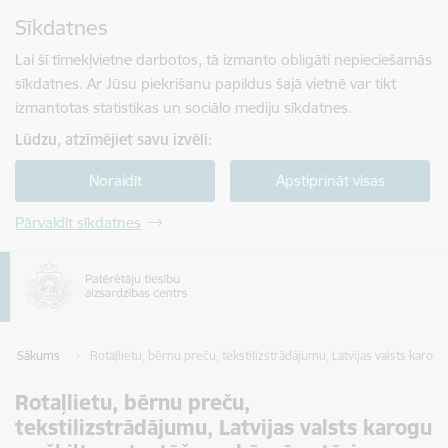
Pāriet uz lapas saturu
Sīkdatnes
Spied
lai meklētu
Enter
Lai šī tīmekļvietne darbotos, tā izmanto obligāti nepieciešamās
sīkdatnes. Ar Jūsu piekrišanu papildus šajā vietnē var tikt
izmantotas statistikas un sociālo mediju sīkdatnes.
Lūdzu, atzīmējiet savu izvēli:
Noraidīt
Apstiprināt visas
Pārvaldīt sīkdatnes
Sākums
Rotaļlietu, bērnu preču, tekstilizstrādājumu, Latvijas valsts karog
Rotaļlietu, bērnu preču,
tekstilizstrādājumu, Latvijas valsts karogu