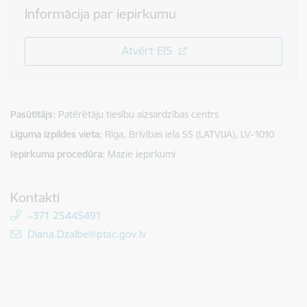
Informācija par iepirkumu
Atvērt EIS
Pasūtītājs
Patērētāju tiesību aizsardzības centrs
Līguma izpildes vieta
Rīga, Brīvības iela 55 (LATVIJA), LV-1010
Iepirkuma procedūra
Mazie iepirkumi
Kontakti
+371 25445491
E-pasts:
Diana.Dzalbe@ptac.gov.lv