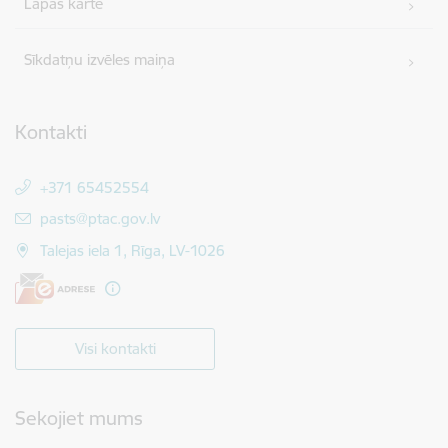
Lapas karte
Sīkdatņu izvēles maiņa
Kontakti
+371 65452554
E-pasts:
pasts@ptac.gov.lv
Talejas iela 1, Rīga, LV-1026
Visi kontakti
Sekojiet mums