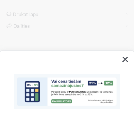
Drukāt lapu
Dalīties
Vai šī informācija bija noderīga?