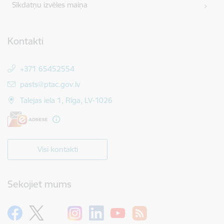
Sīkdatņu izvēles maiņa
Kontakti
+371 65452554
E-pasts:
pasts@ptac.gov.lv
Talejas iela 1, Rīga, LV-1026
Visi kontakti
Sekojiet mums