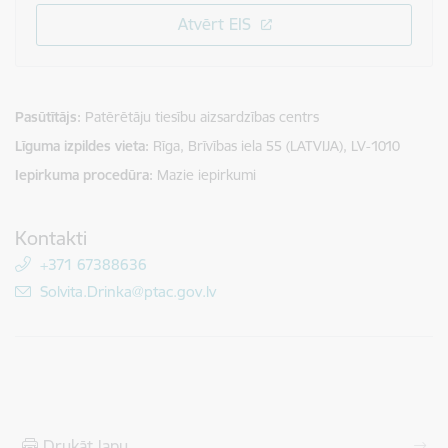
Atvērt EIS
Pasūtītājs
Patērētāju tiesību aizsardzības centrs
Līguma izpildes vieta
Rīga, Brīvības iela 55 (LATVIJA), LV-1010
Iepirkuma procedūra
Mazie iepirkumi
Kontakti
+371 67388636
E-pasts:
Solvita.Drinka@ptac.gov.lv
Drukāt lapu