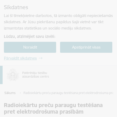
Pāriet uz lapas saturu
Sīkdatnes
Spied
lai meklētu
Enter
Lai šī tīmekļvietne darbotos, tā izmanto obligāti nepieciešamās
sīkdatnes. Ar Jūsu piekrišanu papildus šajā vietnē var tikt
izmantotas statistikas un sociālo mediju sīkdatnes.
Lūdzu, atzīmējiet savu izvēli:
Noraidīt
Apstiprināt visas
Pārvaldīt sīkdatnes
Sākums
Radioiekārtu preču paraugu testēšana pret elektrodrošuma pras
Radioiekārtu preču paraugu testēšana
pret elektrodrošuma prasībām