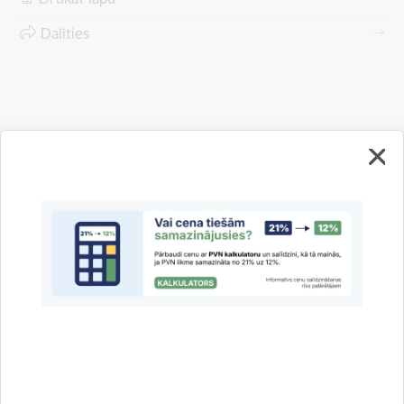
Dalīties
Vai šī informācija bija noderīga?
Sniegt atsauksmi