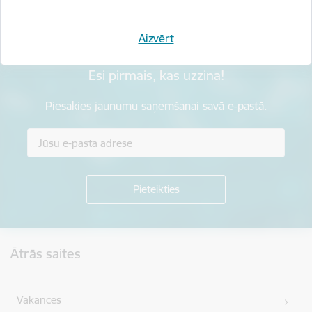
Aizvērt
Esi pirmais, kas uzzina!
Piesakies jaunumu saņemšanai savā e-pastā.
Kājene
Ātrās saites
Vakances