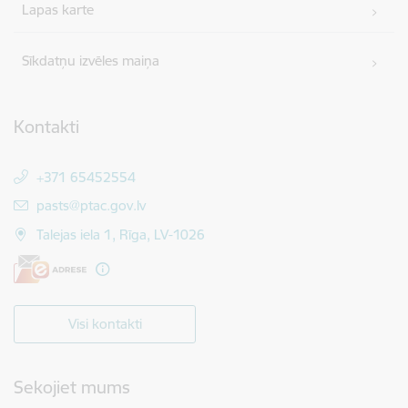
Lapas karte
Sīkdatņu izvēles maiņa
Kontakti
+371 65452554
E-pasts:
pasts@ptac.gov.lv
Talejas iela 1, Rīga, LV-1026
Visi kontakti
Sekojiet mums