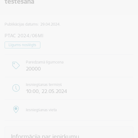
testēšana
Publikācijas datums:
29.04.2024.
PTAC 2024/06MI
Līgums noslēgts
Paredzamā līgumcena
20000
Iesniegšanas termiņš
10:00, 22.05.2024
Iesniegšanas vieta
Informācija par iepirkumu