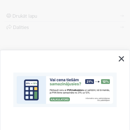
Drukāt lapu
Dalīties
Vai šī informācija bija noderīga?