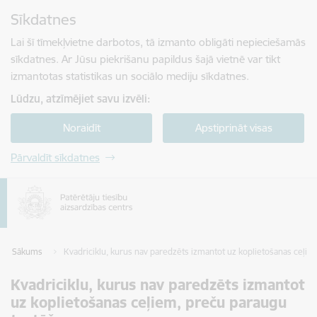
Pāriet uz lapas saturu
Sīkdatnes
Spied
lai meklētu
Enter
Lai šī tīmekļvietne darbotos, tā izmanto obligāti nepieciešamās
sīkdatnes. Ar Jūsu piekrišanu papildus šajā vietnē var tikt
izmantotas statistikas un sociālo mediju sīkdatnes.
Lūdzu, atzīmējiet savu izvēli:
Noraidīt
Apstiprināt visas
Pārvaldīt sīkdatnes
Sākums
Kvadriciklu, kurus nav paredzēts izmantot uz koplietošanas ceļi
Kvadriciklu, kurus nav paredzēts izmantot
uz koplietošanas ceļiem, preču paraugu