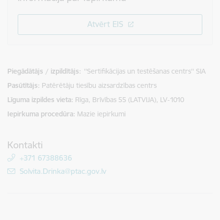
Atvērt EIS
Piegādātājs / izpildītājs:
''Sertifikācijas un testēšanas centrs'' SIA
Pasūtītājs
Patērētāju tiesību aizsardzības centrs
Līguma izpildes vieta
Rīga, Brīvības 55 (LATVIJA), LV-1010
Iepirkuma procedūra
Mazie iepirkumi
Kontakti
+371 67388636
E-pasts:
Solvita.Drinka@ptac.gov.lv