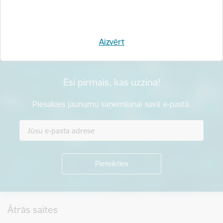
Sniegt atsauksmi
Aizvērt
Esi pirmais, kas uzzina!
Piesakies jaunumu saņemšanai savā e-pastā.
Kājene
Ātrās saites