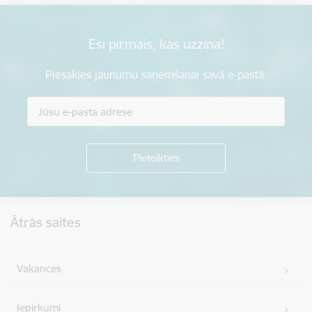
Esi pirmais, kas uzzina!
Piesakies jaunumu saņemšanai savā e-pastā.
Kājene
Ātrās saites
Vakances
Iepirkumi