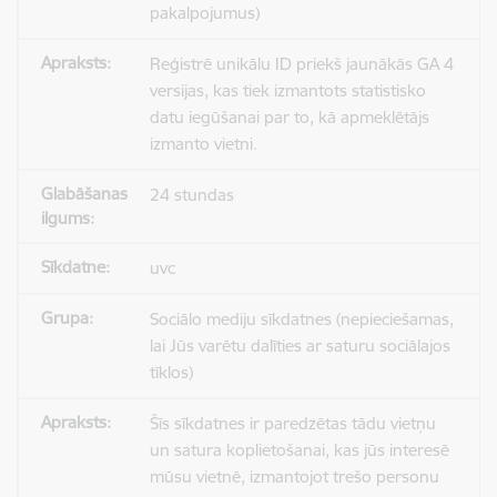
pakalpojumus)
Reģistrē unikālu ID priekš jaunākās GA 4
versijas, kas tiek izmantots statistisko
datu iegūšanai par to, kā apmeklētājs
izmanto vietni.
24 stundas
uvc
Sociālo mediju sīkdatnes (nepieciešamas,
lai Jūs varētu dalīties ar saturu sociālajos
tīklos)
Šīs sīkdatnes ir paredzētas tādu vietņu
un satura koplietošanai, kas jūs interesē
mūsu vietnē, izmantojot trešo personu