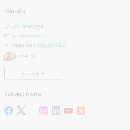
Kontakti
+371 65452554
E-pasts:
pasts@ptac.gov.lv
Talejas iela 1, Rīga, LV-1026
Visi kontakti
Sekojiet mums