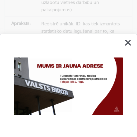
uzlabotu vietnes darbību un
pakalpojumus)
Reģistrē unikālu ID, kas tiek izmantots
statistisko datu iegūšanai par to, kā
apmeklētājs izmanto vietni.
2 gadi
_gat
Statistikas sīkdatnes (nepieciešamas, lai
uzlabotu vietnes darbību un
pakalpojumus)
Izmanto Google Analytics, lai samazinātu
pieprasījuma līmeni.
1 minūte