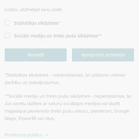
Lūdzu, atzīmējiet savu izvēli:
Statistikas sīkdatnes
*
Sociālo mediju un trešo pušu sīkdatnes
**
Noraidīt
Apstiprināt atzīmētās
*
Statistikas sīkdatnes - nepieciešamas, lai uzlabotu vietnes
darbību un pakalpojumus.
**
Sociālo mediju un trešo pušu sīkdatnes - nepieciešamas, lai
Jūs varētu dalīties ar saturu sociālajos medijos vai skatīt
mājaslapai pievienoto trešo pušu saturu, piemēram, Google
Maps, PowerBI vai citus.
Privātuma politika