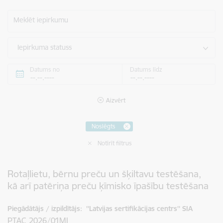
Meklēt iepirkumu
Iepirkuma statuss
Datums no
Datums līdz
Aizvērt
Noslēgts
Notīrīt filtrus
Rotaļlietu, bērnu preču un šķiltavu testēšana,
kā arī patēriņa preču ķīmisko īpašību testēšana
Piegādātājs / izpildītājs:
''Latvijas sertifikācijas centrs'' SIA
PTAC 2026/01MI