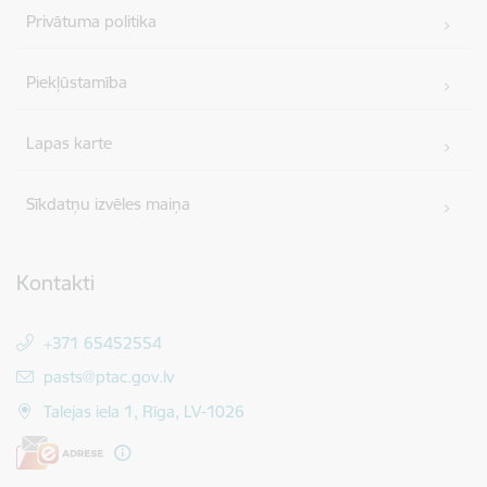
Privātuma politika
Piekļūstamība
Lapas karte
Sīkdatņu izvēles maiņa
Kontakti
+371 65452554
E-pasts:
pasts@ptac.gov.lv
Talejas iela 1, Rīga, LV-1026