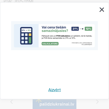
PTAC 2025/01MI
Noslēgts
Publikācijas datums:
07.08.2025.
Iesniegšanas datums
22.08.2025.
Drukāt lapu
Aizvērt