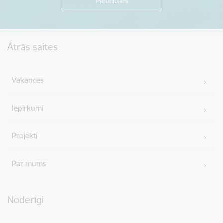
Kājene
Ātrās saites
Vakances
Iepirkumi
Projekti
Par mums
Noderīgi