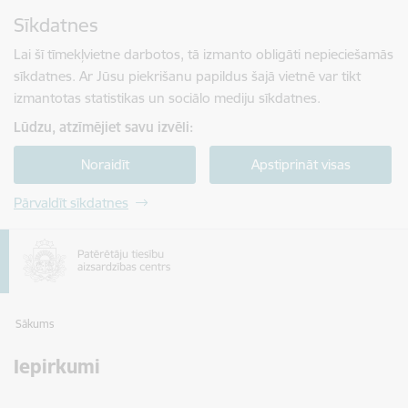
Pāriet uz lapas saturu
Sīkdatnes
Spied
lai meklētu
Enter
Lai šī tīmekļvietne darbotos, tā izmanto obligāti nepieciešamās
sīkdatnes. Ar Jūsu piekrišanu papildus šajā vietnē var tikt
izmantotas statistikas un sociālo mediju sīkdatnes.
Lūdzu, atzīmējiet savu izvēli:
Noraidīt
Apstiprināt visas
Pārvaldīt sīkdatnes
Sākums
Iepirkumi