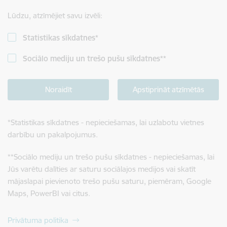
Lūdzu, atzīmējiet savu izvēli:
Statistikas sīkdatnes
*
Sociālo mediju un trešo pušu sīkdatnes
**
Noraidīt
Apstiprināt atzīmētās
*
Statistikas sīkdatnes - nepieciešamas, lai uzlabotu vietnes
darbību un pakalpojumus.
**
Sociālo mediju un trešo pušu sīkdatnes - nepieciešamas, lai
Jūs varētu dalīties ar saturu sociālajos medijos vai skatīt
mājaslapai pievienoto trešo pušu saturu, piemēram, Google
Maps, PowerBI vai citus.
Privātuma politika