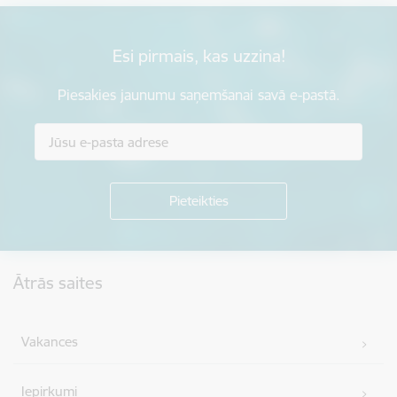
Esi pirmais, kas uzzina!
Piesakies jaunumu saņemšanai savā e-pastā.
Kājene
Ātrās saites
Vakances
Iepirkumi