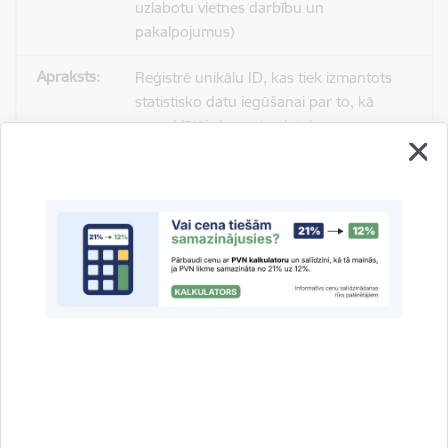
uzlabotu vietnes darbību un
pakalpojumus)
Reģistrē unikālu ID, kas tiek izmantots
statistisko datu iegūšanai par to, kā
apmeklētājs izmanto vietni.
2 gadi
_gat
Statistikas sīkdatnes (nepieciešamas, lai
uzlabotu vietnes darbību un
pakalpojumus)
Izmanto Google Analytics, lai samazinātu
pieprasījuma līmeni.
1 minūte