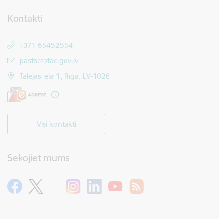
Kontakti
+371 65452554
E-pasts:
pasts@ptac.gov.lv
Talejas iela 1, Rīga, LV-1026
Visi kontakti
Sekojiet mums