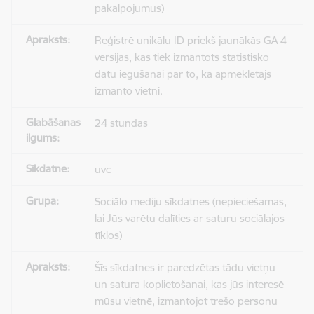
pakalpojumus)
Reģistrē unikālu ID priekš jaunākās GA 4
versijas, kas tiek izmantots statistisko
datu iegūšanai par to, kā apmeklētājs
izmanto vietni.
24 stundas
uvc
Sociālo mediju sīkdatnes (nepieciešamas,
lai Jūs varētu dalīties ar saturu sociālajos
tīklos)
Šīs sīkdatnes ir paredzētas tādu vietņu
un satura koplietošanai, kas jūs interesē
mūsu vietnē, izmantojot trešo personu