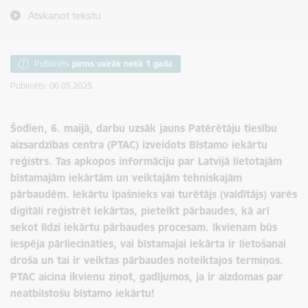
Atskaņot tekstu
Publicēts
pirms vairāk nekā 1 gada
Publicēts: 06.05.2025.
Šodien, 6. maijā, darbu uzsāk jauns Patērētāju tiesību
aizsardzības centra (PTAC) izveidots Bīstamo iekārtu
reģistrs. Tas apkopos informāciju par Latvijā lietotajām
bīstamajām iekārtām un veiktajām tehniskajām
pārbaudēm. Iekārtu īpašnieks vai turētājs (valdītājs) varēs
digitāli reģistrēt iekārtas, pieteikt pārbaudes, kā arī
sekot līdzi iekārtu pārbaudes procesam. Ikvienam būs
iespēja pārliecināties, vai bīstamajai iekārta ir lietošanai
droša un tai ir veiktas pārbaudes noteiktajos termiņos.
PTAC aicina ikvienu ziņot, gadījumos, ja ir aizdomas par
neatbilstošu bīstamo iekārtu!