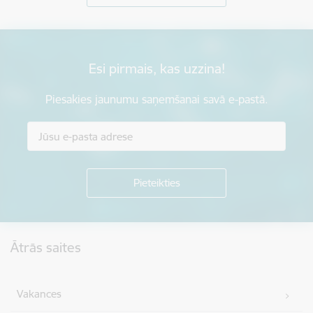
Esi pirmais, kas uzzina!
Piesakies jaunumu saņemšanai savā e-pastā.
Kājene
Ātrās saites
Vakances