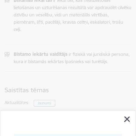
Bīstamās iekārtas
ir iekārtas, kas neatbilstošas
lietošanas un uzturēšanas rezultātā var apdraudēt cilvēku
dzīvību un veselību, vidi un materiālās vērtības,
piemēram, lifti, pacēlāji, kravas celtņi, eskalatori, trošu
ceļi.
Bīstamo iekārtu valdītājs
ir fiziskā vai juridiskā persona,
kura ir bīstamās iekārtas īpašnieks vai turētājs.
Saistītas tēmas
Aktualitātes:
Jaunumi
Drukāt lapu