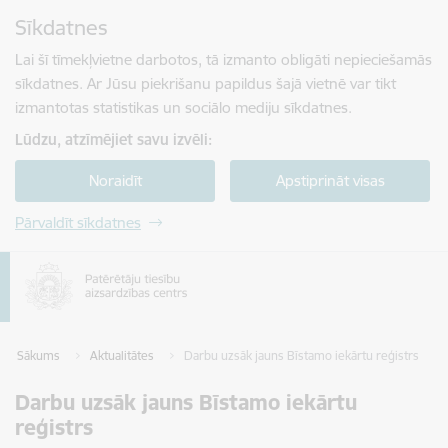
Pāriet uz lapas saturu
Sīkdatnes
Spied
lai meklētu
Enter
Lai šī tīmekļvietne darbotos, tā izmanto obligāti nepieciešamās
sīkdatnes. Ar Jūsu piekrišanu papildus šajā vietnē var tikt
izmantotas statistikas un sociālo mediju sīkdatnes.
Lūdzu, atzīmējiet savu izvēli:
Noraidīt
Apstiprināt visas
Pārvaldīt sīkdatnes
Sākums
Aktualitātes
Darbu uzsāk jauns Bīstamo iekārtu reģistrs
Darbu uzsāk jauns Bīstamo iekārtu
reģistrs