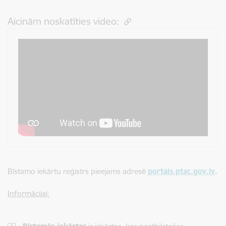
Aicinām noskatīties video:
Bīstamo iekārtu reģistrs pieejams adresē
portals.ptac.gov.lv
.
Informācijai: