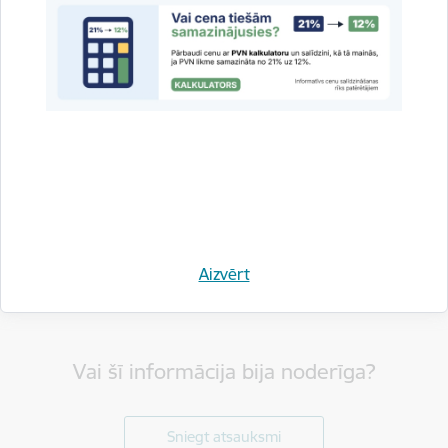
Dalīties
Aizvērt
Vai šī informācija bija noderīga?
Sniegt atsauksmi