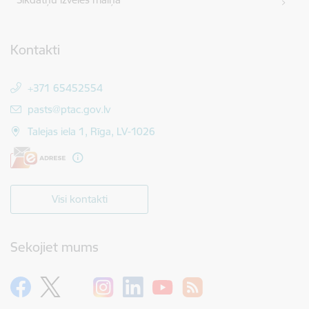
Kontakti
+371 65452554
E-pasts:
pasts@ptac.gov.lv
Talejas iela 1, Rīga, LV-1026
Visi kontakti
Sekojiet mums