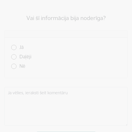
Vai šī informācija bija noderīga?
Vai šī informācija bija noderīga?
Jā
Daļēji
Nē
Ja vēlies, ieraksti šeit komentāru