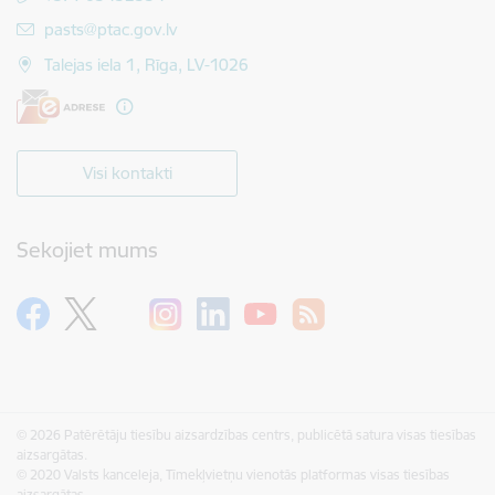
E-pasts:
pasts@ptac.gov.lv
Talejas iela 1, Rīga, LV-1026
Visi kontakti
Sekojiet mums
© 2026 Patērētāju tiesību aizsardzības centrs, publicētā satura visas tiesības
aizsargātas.
© 2020 Valsts kanceleja, Tīmekļvietņu vienotās platformas visas tiesības
aizsargātas.