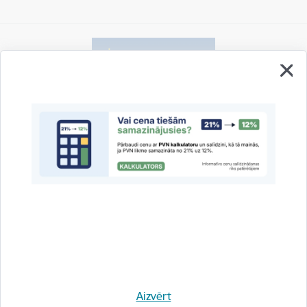
Vai šī informācija bija noderīga?
Sniegt atsauksmi
Esi pirmais, kas uzzina!
Aizvērt