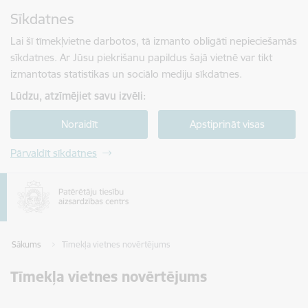
Pāriet uz lapas saturu
Sīkdatnes
Spied
lai meklētu
Enter
Lai šī tīmekļvietne darbotos, tā izmanto obligāti nepieciešamās
sīkdatnes. Ar Jūsu piekrišanu papildus šajā vietnē var tikt
izmantotas statistikas un sociālo mediju sīkdatnes.
Lūdzu, atzīmējiet savu izvēli:
Noraidīt
Apstiprināt visas
Pārvaldīt sīkdatnes
Sākums
Tīmekļa vietnes novērtējums
Tīmekļa vietnes novērtējums