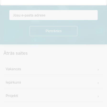
Piesakies jaunumu saņemšanai savā e-pastā.
Kājene
Ātrās saites
Vakances
Iepirkumi
Projekti