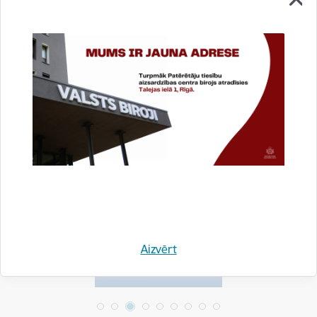
Drukāt lapu
Dalīties
Aizvērt