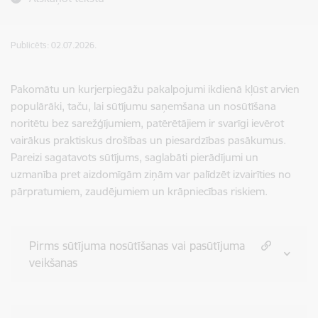
Publicēts: 02.07.2026.
Pakomātu un kurjerpiegāžu pakalpojumi ikdienā kļūst arvien
populārāki, taču, lai sūtījumu saņemšana un nosūtīšana
noritētu bez sarežģījumiem, patērētājiem ir svarīgi ievērot
vairākus praktiskus drošības un piesardzības pasākumus.
Pareizi sagatavots sūtījums, saglabāti pierādījumi un
uzmanība pret aizdomīgām ziņām var palīdzēt izvairīties no
pārpratumiem, zaudējumiem un krāpniecības riskiem.
Pirms sūtījuma nosūtīšanas vai pasūtījuma
veikšanas