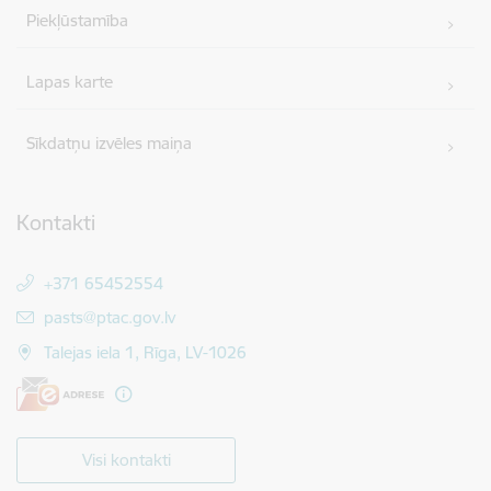
Piekļūstamība
Lapas karte
Sīkdatņu izvēles maiņa
Kontakti
+371 65452554
E-pasts:
pasts@ptac.gov.lv
Talejas iela 1, Rīga, LV-1026
Visi kontakti