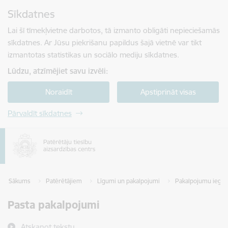
Pāriet uz lapas saturu
Sīkdatnes
Spied
lai meklētu
Enter
Lai šī tīmekļvietne darbotos, tā izmanto obligāti nepieciešamās
sīkdatnes. Ar Jūsu piekrišanu papildus šajā vietnē var tikt
izmantotas statistikas un sociālo mediju sīkdatnes.
Lūdzu, atzīmējiet savu izvēli:
Noraidīt
Apstiprināt visas
Pārvaldīt sīkdatnes
Sākums
Patērētājiem
Līgumi un pakalpojumi
Pakalpojumu iegā
Pasta pakalpojumi
Atskaņot tekstu