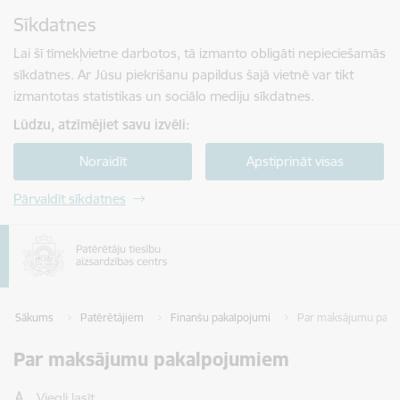
Pāriet uz lapas saturu
Sīkdatnes
Spied
lai meklētu
Enter
Lai šī tīmekļvietne darbotos, tā izmanto obligāti nepieciešamās
sīkdatnes. Ar Jūsu piekrišanu papildus šajā vietnē var tikt
izmantotas statistikas un sociālo mediju sīkdatnes.
Lūdzu, atzīmējiet savu izvēli:
Noraidīt
Apstiprināt visas
Pārvaldīt sīkdatnes
Sākums
Patērētājiem
Finanšu pakalpojumi
Par maksājumu paka
Par maksājumu pakalpojumiem
Viegli lasīt