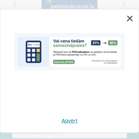
Vai šī informācija bija noderīga?
Sniegt atsauksmi
Esi pirmais, kas uzzina!
Piesakies jaunumu saņemšanai savā e-pastā.
Aizvērt