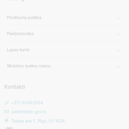
Privātuma politika
Piekļūstamība
Lapas karte
Sīkdatņu izvēles maiņa
Kontakti
+371 65452554
E-pasts:
pasts@ptac.gov.lv
Talejas iela 1, Rīga, LV-1026