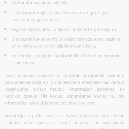
pārbaudi iepakojuma stāvokli;
ja sūtījums ir bojāts, nekavējoties nofotografē gan
iepakojumu, gan saturu;
saglabā iepakojumu, jo tas var noderēt kā pierādījums;
ja sūtījums nav saņemts, ir bojāts vai nozaudēts, sazinies
ar pārdevēju un/vai pakalpojuma sniedzēju;
nesekmīgas piegādes gadījumā fiksē faktus un pieprasi
skaidrojumu.
Īpaša uzmanība jāpievērš arī drošībai. Ja saņemts nezināms
pēcapmaksas sūtījums, no tā ieteicams atteikties - tas var būt
mēģinājums izkrāpt naudu. Patērētājiem jāatceras, ka
nedrīkst izpaust PIN kodus, saņemšanas kodus vai citu
informāciju, kas ļauj saņemt sūtījumu viņu vietā.
Aizdomīgu e-pasta ziņu vai īsziņu gadījumā nevajadzētu
steigties atvērt saites vai ievadīt personas un maksājumu