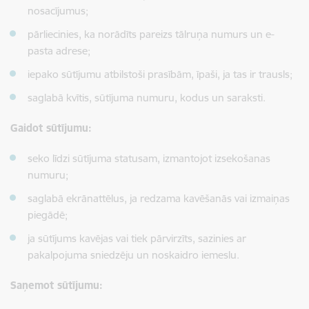
nosacījumus;
pārliecinies, ka norādīts pareizs tālruņa numurs un e-
pasta adrese;
iepako sūtījumu atbilstoši prasībām, īpaši, ja tas ir trausls;
saglabā kvītis, sūtījuma numuru, kodus un saraksti.
Gaidot sūtījumu:
seko līdzi sūtījuma statusam, izmantojot izsekošanas
numuru;
saglabā ekrānattēlus, ja redzama kavēšanās vai izmaiņas
piegādē;
ja sūtījums kavējas vai tiek pārvirzīts, sazinies ar
pakalpojuma sniedzēju un noskaidro iemeslu.
Saņemot sūtījumu: