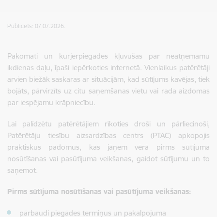
Publicēts: 07.07.2026.
Pakomāti un kurjerpiegādes kļuvušas par neatņemamu
ikdienas daļu, īpaši iepērkoties internetā. Vienlaikus patērētāji
arvien biežāk saskaras ar situācijām, kad sūtījums kavējas, tiek
bojāts, pārvirzīts uz citu saņemšanas vietu vai rada aizdomas
par iespējamu krāpniecību.
Lai palīdzētu patērētājiem rīkoties droši un pārliecinoši,
Patērētāju tiesību aizsardzības centrs (PTAC) apkopojis
praktiskus padomus, kas jāņem vērā pirms sūtījuma
nosūtīšanas vai pasūtījuma veikšanas, gaidot sūtījumu un to
saņemot.
Pirms sūtījuma nosūtīšanas vai pasūtījuma veikšanas:
pārbaudi piegādes termiņus un pakalpojuma