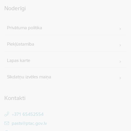
Noderīgi
Privātuma politika
Piekļūstamība
Lapas karte
Sīkdatņu izvēles maiņa
Kontakti
+371 65452554
E-pasts:
pasts@ptac.gov.lv