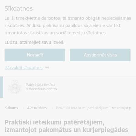
Pāriet uz lapas saturu
Sīkdatnes
Spied
lai meklētu
Enter
Lai šī tīmekļvietne darbotos, tā izmanto obligāti nepieciešamās
sīkdatnes. Ar Jūsu piekrišanu papildus šajā vietnē var tikt
izmantotas statistikas un sociālo mediju sīkdatnes.
Lūdzu, atzīmējiet savu izvēli:
Noraidīt
Apstiprināt visas
Pārvaldīt sīkdatnes
Sākums
Aktualitātes
Praktiski ieteikumi patērētājiem, izmantojot pa
Praktiski ieteikumi patērētājiem,
izmantojot pakomātus un kurjerpiegādes