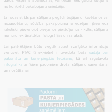
datus. Vispirms jāpārliecinās, vai tiešām tiek gaidīts sūtījums
no konkrētā pakalpojuma sniedzēja.
Ja rodas strīds par sūtījuma piegādi, bojājumu, kavēšanos vai
nozaudēšanu, sūdzība pakalpojuma sniedzējam jāiesniedz
rakstiski, pievienojot pieejamos pierādījumus - kvītis, sūtījuma
numuru, ekrānattēlus, fotogrāfijas un saraksti.
Lai patērētājiem būtu vieglāk atrast svarīgāko informāciju
vienuviet, PTAC tīmekļvietnē ir izveidota īpaša
sadaļa par
pakomātu un kurjerpiegāžu lietošanu
, kā arī sagatavota
infografika
ar īsiem padomiem drošai sūtījumu saņemšanai
un nosūtīšanai.