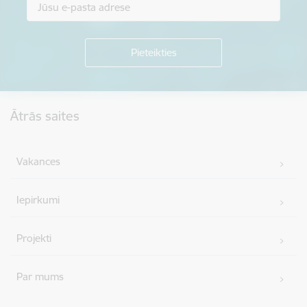
Kājene
Ātrās saites
Vakances
Iepirkumi
Projekti
Par mums