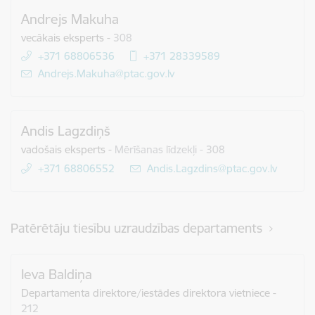
Andrejs Makuha
vecākais eksperts
-
308
+371 68806536
+371 28339589
E-pasts:
Andrejs.Makuha@ptac.gov.lv
Andis Lagzdiņš
vadošais eksperts
-
Mērīšanas līdzekļi - 308
+371 68806552
E-pasts:
Andis.Lagzdins@ptac.gov.lv
Patērētāju tiesību uzraudzības departaments
Ieva Baldiņa
Departamenta direktore/iestādes direktora vietniece
-
212