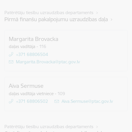
Patērētāju tiesību uzraudzības departaments
Pirmā finanšu pakalpojumu uzraudzības daļa
Margarita Brovacka
daļas vadītāja
-
116
+371 68806504
E-pasts:
Margarita.Brovacka@ptac.gov.lv
Aiva Sermuse
daļas vadītāja vietniece
-
109
+371 68806502
E-pasts:
Aiva.Sermuse@ptac.gov.lv
Patērētāju tiesību uzraudzības departaments