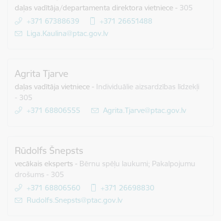
daļas vadītāja/departamenta direktora vietniece
-
305
+371 67388639
+371 26651488
E-pasts:
Liga.Kaulina@ptac.gov.lv
Agrita Tjarve
daļas vadītāja vietniece
-
Individuālie aizsardzības līdzekļi
- 305
+371 68806555
E-pasts:
Agrita.Tjarve@ptac.gov.lv
Rūdolfs Šnepsts
vecākais eksperts
-
Bērnu spēļu laukumi; Pakalpojumu
drošums - 305
+371 68806560
+371 26698830
E-pasts:
Rudolfs.Snepsts@ptac.gov.lv