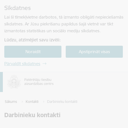
Pāriet uz lapas saturu
Sīkdatnes
Spied
lai meklētu
Enter
Lai šī tīmekļvietne darbotos, tā izmanto obligāti nepieciešamās
sīkdatnes. Ar Jūsu piekrišanu papildus šajā vietnē var tikt
izmantotas statistikas un sociālo mediju sīkdatnes.
Lūdzu, atzīmējiet savu izvēli:
Noraidīt
Apstiprināt visas
Pārvaldīt sīkdatnes
Sākums
Kontakti
Darbinieku kontakti
Darbinieku kontakti