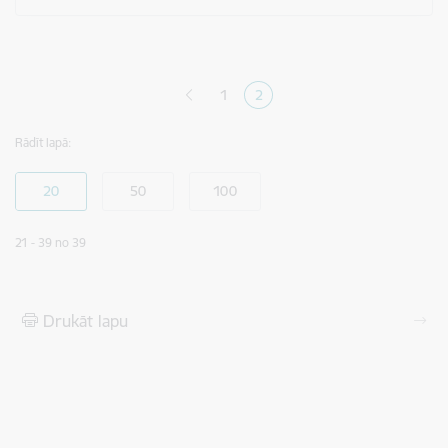
Lapošana
1
2
Lapa
Pašreizējā lapa
Rādīt lapā:
21 - 39 no 39
Drukāt lapu