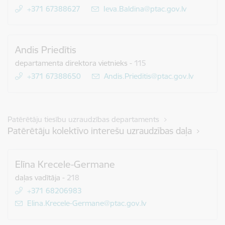
+371 67388627
E-pasts:
Ieva.Baldina@ptac.gov.lv
Andis Priedītis
departamenta direktora vietnieks
-
115
+371 67388650
E-pasts:
Andis.Prieditis@ptac.gov.lv
Patērētāju tiesību uzraudzības departaments
Patērētāju kolektīvo interešu uzraudzības daļa
Elīna Krecele-Germane
daļas vadītāja
-
218
+371 68206983
E-pasts:
Elina.Krecele-Germane@ptac.gov.lv