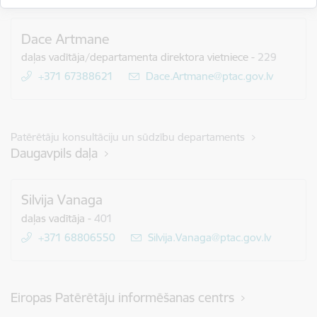
Dace Artmane
daļas vadītāja/departamenta direktora vietniece
-
229
+371 67388621
E-pasts:
Dace.Artmane@ptac.gov.lv
Patērētāju konsultāciju un sūdzību departaments
Daugavpils daļa
Silvija Vanaga
daļas vadītāja
-
401
+371 68806550
E-pasts:
Silvija.Vanaga@ptac.gov.lv
Eiropas Patērētāju informēšanas centrs