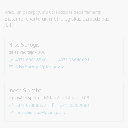
Preču un pakalpojumu uzraudzības departaments
Bīstamo iekārtu un metroloģiskās uzraudzības
daļa
Nilss Sproģis
daļas vadītājs
-
308
+371 68806540
+371 26640021
E-pasts:
Nilss.Sprogis@ptac.gov.lv
Inese Sidraba
vadošā eksperte
-
Bīstamās iekārtas - 308
+371 67388653
+371 26362080
E-pasts:
Inese.Sidraba@ptac.gov.lv