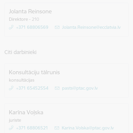
Jolanta Reinsone
Direktore
-
210
+371 68806569
E-pasts:
Jolanta.Reinsone@ecclatvia.lv
Citi darbinieki
Konsultāciju tālrunis
konsultācijas
+371 65452554
E-pasts:
pasts@ptac.gov.lv
Karīna Voļska
juriste
+371 68806521
E-pasts:
Karina.Volska@ptac.gov.lv