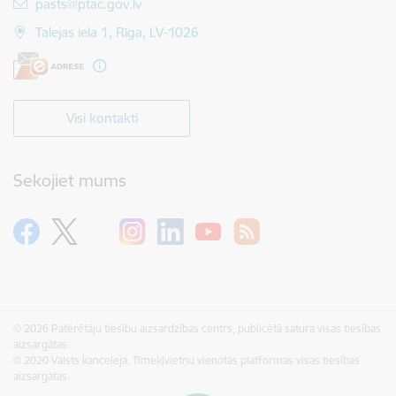
E-pasts:
pasts@ptac.gov.lv
Talejas iela 1, Rīga, LV-1026
Visi kontakti
Sekojiet mums
© 2026 Patērētāju tiesību aizsardzības centrs, publicētā satura visas tiesības
aizsargātas.
© 2020 Valsts kanceleja, Tīmekļvietņu vienotās platformas visas tiesības
aizsargātas.