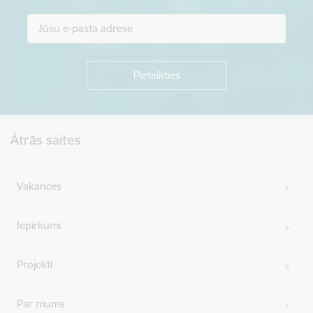
Kājene
Ātrās saites
Vakances
Iepirkumi
Projekti
Par mums