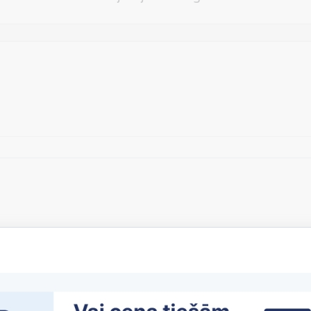
Vēlos atstāt savu e-pastu saziņai