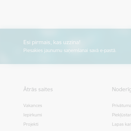
Esi pirmais, kas uzzina!
Piesakies jaunumu saņemšanai savā e-pastā.
Kājene
Ātrās saites
Noderīg
Vakances
Privātuma
Iepirkumi
Piekļūsta
Projekti
Lapas kar