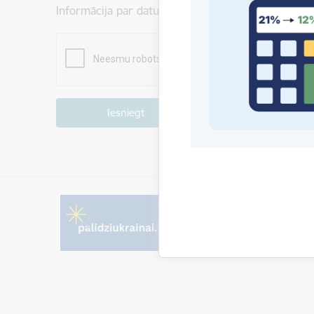
Informācija par datu apstrādi ir atrodama sadaļā:
P