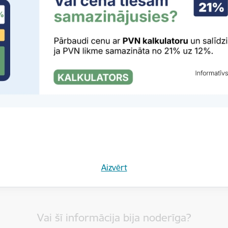
rivātuma politika
Aizvērt
Vai šī informācija bija noderīga?