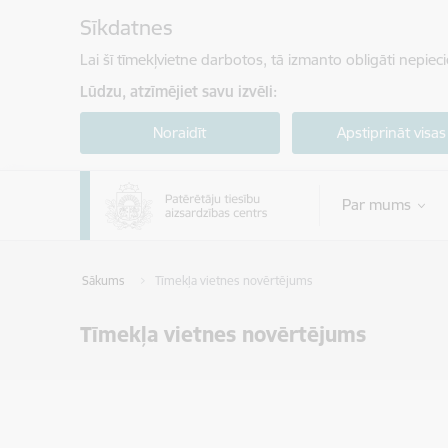
Pāriet uz lapas saturu
Sīkdatnes
Lai šī tīmekļvietne darbotos, tā izmanto obligāti nepiec
Lūdzu, atzīmējiet savu izvēli:
Noraidīt
Apstiprināt visas
Par mums
Sākums
Tīmekļa vietnes novērtējums
Tīmekļa vietnes novērtējums