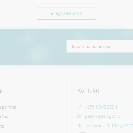
Sniegt atsauksmi
i
Kontakti
 politika
+371 65452554
E-pasts:
pasts@ptac.gov.lv
mība
Talejas iela 1, Rīga, LV-
te