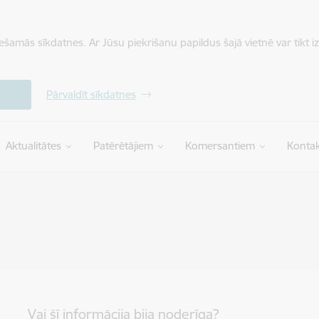
iešamās sīkdatnes. Ar Jūsu piekrišanu papildus šajā vietnē var tikt i
Pārvaldīt sīkdatnes
Aktualitātes
Patērētājiem
Komersantiem
Kontak
Vai šī informācija bija noderīga?