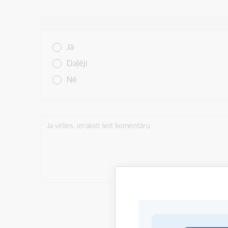
Vai šī informācija bija noderīga?
Jā
Daļēji
Nē
Ja vēlies, ieraksti šeit komentāru