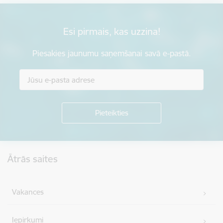
Esi pirmais, kas uzzina!
Piesakies jaunumu saņemšanai savā e-pastā.
Kājene
Ātrās saites
Vakances
Iepirkumi