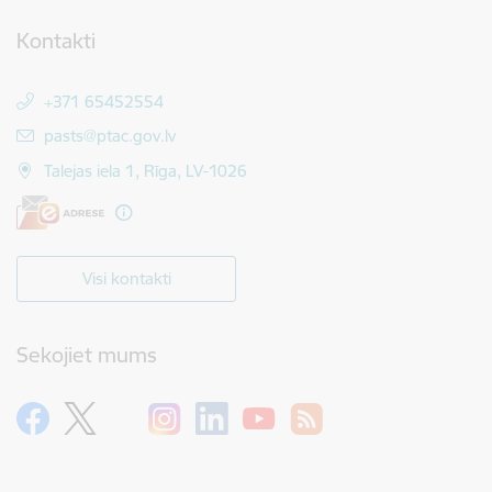
Kontakti
+371 65452554
E-pasts:
pasts@ptac.gov.lv
Talejas iela 1, Rīga, LV-1026
Visi kontakti
Sekojiet mums