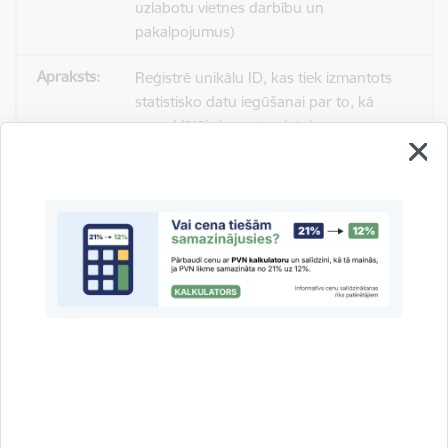
uzlabotu vietnes darbību un
pakalpojumus)
Reģistrē unikālu ID, kas tiek izmantots
statistisko datu iegūšanai par to, kā
apmeklētājs izmanto vietni.
2 gadi
_gat
Statistikas sīkdatnes (nepieciešamas, lai
uzlabotu vietnes darbību un
pakalpojumus)
Izmanto Google Analytics, lai samazinātu
pieprasījuma līmeni.
1 minūte