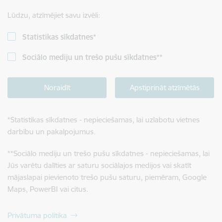
Lūdzu, atzīmējiet savu izvēli:
Statistikas sīkdatnes
*
Sociālo mediju un trešo pušu sīkdatnes
**
Noraidīt
Apstiprināt atzīmētās
*
Statistikas sīkdatnes - nepieciešamas, lai uzlabotu vietnes
darbību un pakalpojumus.
**
Sociālo mediju un trešo pušu sīkdatnes - nepieciešamas, lai
Jūs varētu dalīties ar saturu sociālajos medijos vai skatīt
mājaslapai pievienoto trešo pušu saturu, piemēram, Google
Maps, PowerBI vai citus.
Privātuma politika