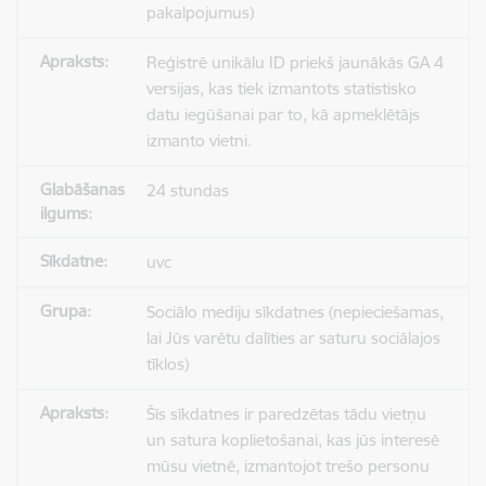
pakalpojumus)
Reģistrē unikālu ID priekš jaunākās GA 4
versijas, kas tiek izmantots statistisko
datu iegūšanai par to, kā apmeklētājs
izmanto vietni.
24 stundas
uvc
Sociālo mediju sīkdatnes (nepieciešamas,
lai Jūs varētu dalīties ar saturu sociālajos
tīklos)
Šīs sīkdatnes ir paredzētas tādu vietņu
un satura koplietošanai, kas jūs interesē
mūsu vietnē, izmantojot trešo personu