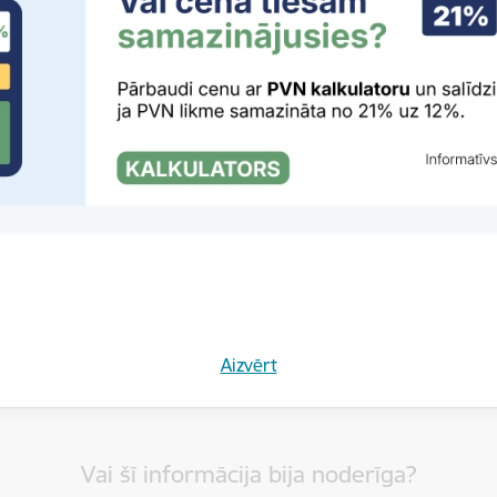
rivātuma politika
Aizvērt
Vai šī informācija bija noderīga?