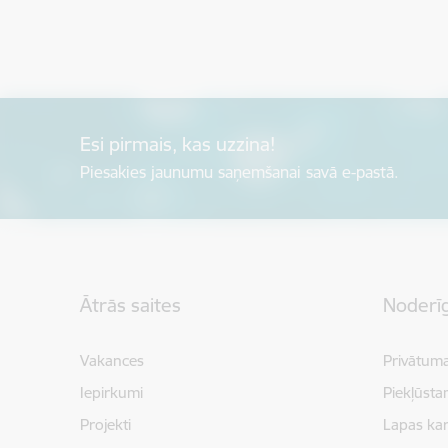
Esi pirmais, kas uzzina!
Piesakies jaunumu saņemšanai savā e-pastā.
Kājene
Ātrās saites
Noderīg
Vakances
Privātuma
Iepirkumi
Piekļūsta
Projekti
Lapas kar