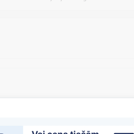
Vēlos atstāt savu e-pastu saziņai