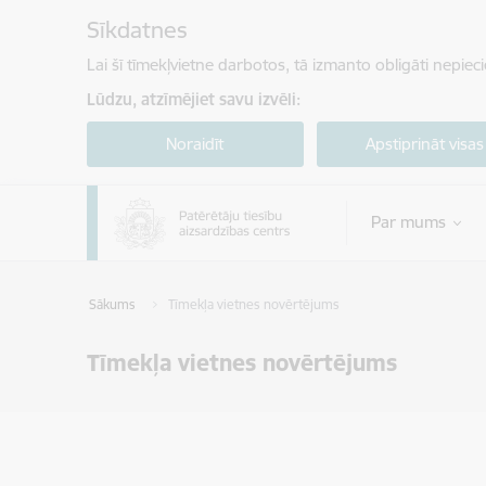
Pāriet uz lapas saturu
Sīkdatnes
Lai šī tīmekļvietne darbotos, tā izmanto obligāti nepiec
Lūdzu, atzīmējiet savu izvēli:
Noraidīt
Apstiprināt visas
Par mums
Sākums
Tīmekļa vietnes novērtējums
Tīmekļa vietnes novērtējums