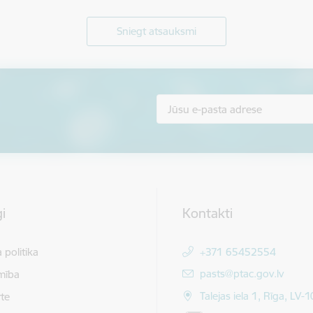
Sniegt atsauksmi
i
Kontakti
 politika
+371 65452554
E-pasts:
pasts@ptac.gov.lv
mība
Talejas iela 1, Rīga, LV-
te