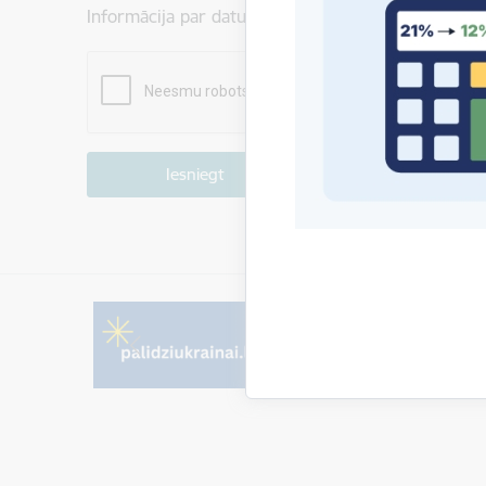
Informācija par datu apstrādi ir atrodama sadaļā:
P