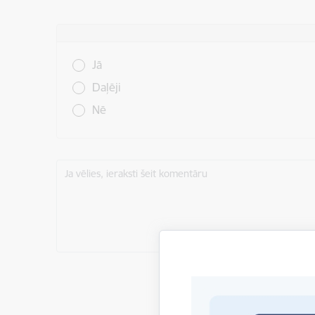
Vai šī informācija bija noderīga?
Jā
Daļēji
Nē
Ja vēlies, ieraksti šeit komentāru