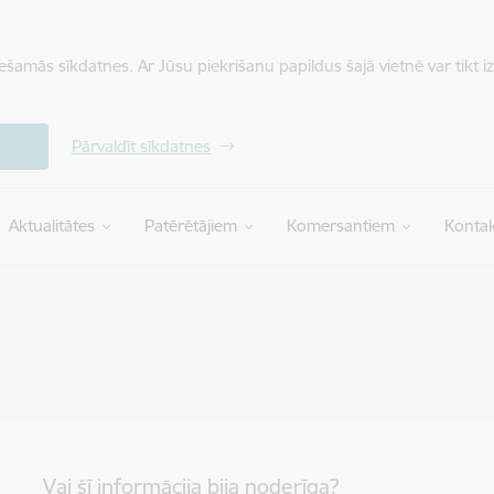
iešamās sīkdatnes. Ar Jūsu piekrišanu papildus šajā vietnē var tikt i
Pārvaldīt sīkdatnes
Aktualitātes
Patērētājiem
Komersantiem
Kontak
Vai šī informācija bija noderīga?