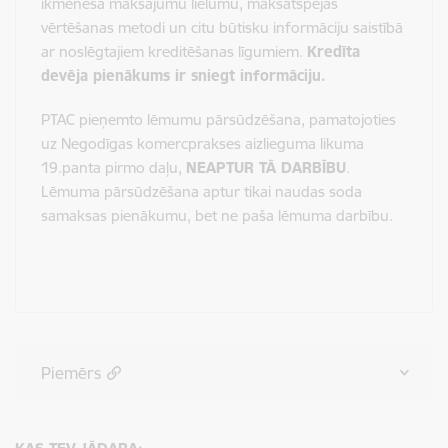
ikmēneša maksājumu lielumu, maksātspējas
vērtēšanas metodi un citu būtisku informāciju saistībā
ar noslēgtajiem kreditēšanas līgumiem.
Kredīta
devēja pienākums ir sniegt informāciju.
PTAC pieņemto lēmumu pārsūdzēšana, pamatojoties
uz Negodīgas komercprakses aizlieguma likuma
19.panta pirmo daļu,
NEAPTUR TĀ DARBĪBU
.
Lēmuma pārsūdzēšana aptur tikai naudas soda
samaksas pienākumu, bet ne paša lēmuma darbību.
Piemērs