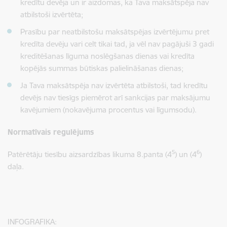
kredītu devēja un ir aizdomas, ka Tava maksātspēja nav
atbilstoši izvērtēta;
Prasību par neatbilstošu maksātspējas izvērtējumu pret
kredīta devēju vari celt tikai tad, ja vēl nav pagājuši 3 gadi
kreditēšanas līguma noslēgšanas dienas vai kredīta
kopējās summas būtiskas palielināšanas dienas;
Ja Tava maksātspēja nav izvērtēta atbilstoši, tad kredītu
devējs nav tiesīgs piemērot arī sankcijas par maksājumu
kavējumiem (nokavējuma procentus vai līgumsodu).
Normatīvais regulējums
5
6
Patērētāju tiesību aizsardzības likuma 8.panta (4
) un (4
)
daļa.
INFOGRAFIKA: