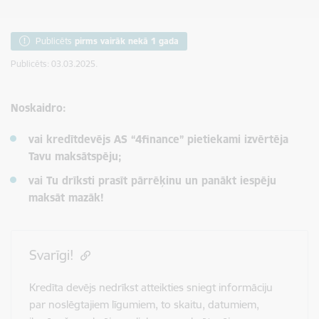
Publicēts
pirms vairāk nekā 1 gada
Publicēts: 03.03.2025.
Noskaidro:
vai kredītdevējs AS “4finance” pietiekami izvērtēja
Tavu maksātspēju;
vai Tu drīksti prasīt pārrēķinu un panākt iespēju
maksāt mazāk!
Svarīgi!
Kredīta devējs nedrīkst atteikties sniegt informāciju
par noslēgtajiem līgumiem, to skaitu, datumiem,