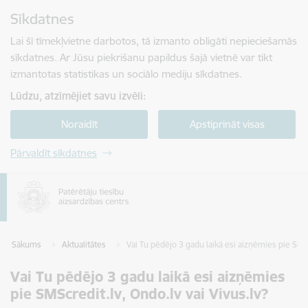
Pāriet uz lapas saturu
Sīkdatnes
Spied
lai meklētu
Enter
Lai šī tīmekļvietne darbotos, tā izmanto obligāti nepieciešamās
sīkdatnes. Ar Jūsu piekrišanu papildus šajā vietnē var tikt
izmantotas statistikas un sociālo mediju sīkdatnes.
Lūdzu, atzīmējiet savu izvēli:
Noraidīt
Apstiprināt visas
Pārvaldīt sīkdatnes
Sākums
Aktualitātes
Vai Tu pēdējo 3 gadu laikā esi aizņēmies pie SMSc
Vai Tu pēdējo 3 gadu laikā esi aizņēmies
pie SMScredit.lv, Ondo.lv vai Vivus.lv?