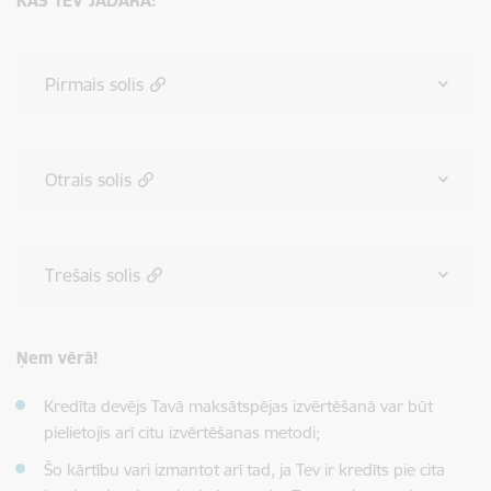
KAS TEV JĀDARA:
Pirmais solis
Otrais solis
Trešais solis
Ņem vērā!
Kredīta devējs Tavā maksātspējas izvērtēšanā var būt
pielietojis arī citu izvērtēšanas metodi;
Šo kārtību vari izmantot arī tad, ja Tev ir kredīts pie cita