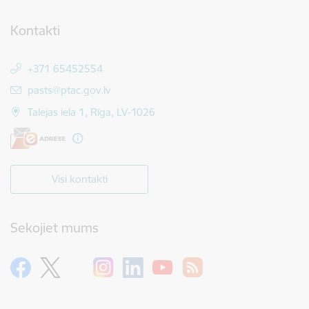
Kontakti
+371 65452554
E-pasts:
pasts@ptac.gov.lv
Talejas iela 1, Rīga, LV-1026
Visi kontakti
Sekojiet mums