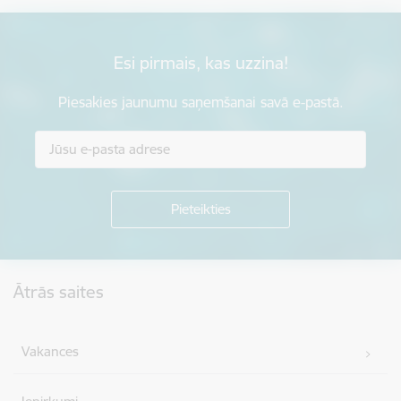
Esi pirmais, kas uzzina!
Piesakies jaunumu saņemšanai savā e-pastā.
Kājene
Ātrās saites
Vakances