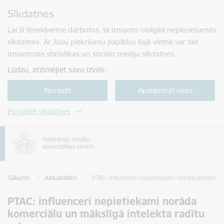
Pāriet uz lapas saturu
Sīkdatnes
Spied
lai meklētu
Enter
Lai šī tīmekļvietne darbotos, tā izmanto obligāti nepieciešamās
sīkdatnes. Ar Jūsu piekrišanu papildus šajā vietnē var tikt
izmantotas statistikas un sociālo mediju sīkdatnes.
Lūdzu, atzīmējiet savu izvēli:
Noraidīt
Apstiprināt visas
Pārvaldīt sīkdatnes
Sākums
Aktualitātes
PTAC: influenceri nepietiekami norāda komerciāl
PTAC: influenceri nepietiekami norāda
komerciālu un mākslīgā intelekta radītu