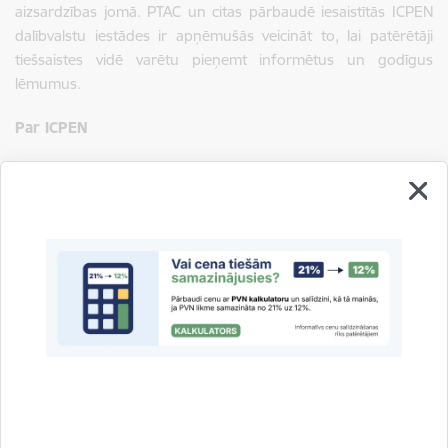
aizsardzības jomā. PTAC un citas pārbaudē iesaistītās ICPEN
dalībvalstu iestādes ir apņēmušās veicināt to, lai patērētāji
tiešsaistes vidē varētu pieņemt informētus un godīgus
lēmumus.
Par ICPEN
ICPEN ir organizācija, kas apvieno vairāk nekā 80 patērētāju
tiesību aizsardzības un uzraudzības iestādes. Tā nodrošina
platformu regulārai informācijas apmaiņai starp patērētāju
tiesību aizsardzības iestādēm un veicina pārrobežu sadarbību,
lai stiprinātu patērētāju aizsardzību visā pasaulē.
Saistītas tēmas
Aktualitātes:
Jaunumi
Tirgus uzraudzība