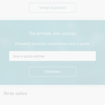
Sniegt atsauksmi
Esi pirmais, kas uzzina!
Piesakies jaunumu saņemšanai savā e-pastā.
Kājene
Ātrās saites