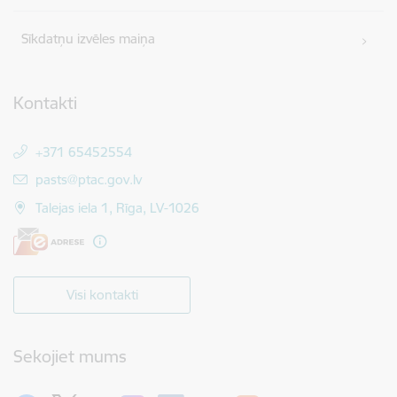
Sīkdatņu izvēles maiņa
Kontakti
+371 65452554
E-pasts:
pasts@ptac.gov.lv
Talejas iela 1, Rīga, LV-1026
Visi kontakti
Sekojiet mums