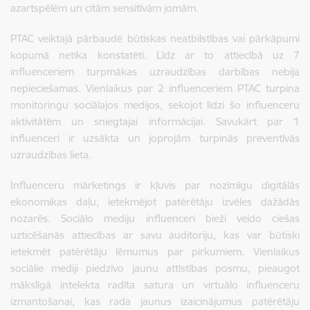
azartspēlēm un citām sensitīvām jomām.
PTAC veiktajā pārbaudē būtiskas neatbilstības vai pārkāpumi
kopumā netika konstatēti. Līdz ar to attiecībā uz 7
influenceriem turpmākas uzraudzības darbības nebija
nepieciešamas. Vienlaikus par 2 influenceriem PTAC turpina
monitoringu sociālajos medijos, sekojot līdzi šo influenceru
aktivitātēm un sniegtajai informācijai. Savukārt par 1
influenceri ir uzsākta un joprojām turpinās preventīvās
uzraudzības lieta.
Influenceru mārketings ir kļuvis par nozīmīgu digitālās
ekonomikas daļu, ietekmējot patērētāju izvēles dažādās
nozarēs. Sociālo mediju influenceri bieži veido ciešas
uzticēšanās attiecības ar savu auditoriju, kas var būtiski
ietekmēt patērētāju lēmumus par pirkumiem. Vienlaikus
sociālie mediji piedzīvo jaunu attīstības posmu, pieaugot
mākslīgā intelekta radīta satura un virtuālo influenceru
izmantošanai, kas rada jaunus izaicinājumus patērētāju