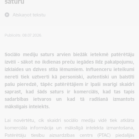
saturu
Atskaņot tekstu
Publicēts: 08.07.2026.
Sociālo mediju saturs arvien biežāk ietekmē patērētāju
izvēli - sākot no ikdienas preču iegādes līdz pakalpojumu,
izklaides un dzīves stila lēmumiem. Influenceru ieteikumi
nereti tiek uztverti kā personiski, autentiski un balstīti
pašu pieredzē, tāpēc patērētājiem ir īpaši svarīgi skaidri
saprast, kad šāds saturs ir komerciāls, kad tas tapis
sadarbības ietvaros un kad tā radīšanā izmantots
mākslīgais intelekts.
Lai novērtētu, cik skaidri sociālo mediju vidē tiek atklāta
komerciāla informācija un mākslīgā intelekta izmantošana,
Patērētāju tiesību aizsardzības centrs (PTAC) piedalījās