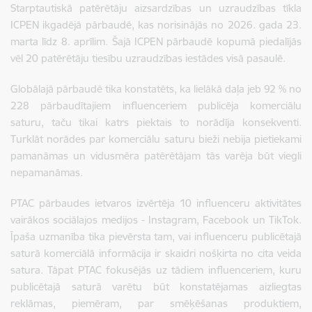
Starptautiskā patērētāju aizsardzības un uzraudzības tīkla
ICPEN ikgadējā pārbaudē, kas norisinājās no 2026. gada 23.
marta līdz 8. aprīlim. Šajā ICPEN pārbaudē kopumā piedalījās
vēl 20 patērētāju tiesību uzraudzības iestādes visā pasaulē.
Globālajā pārbaudē tika konstatēts, ka lielākā daļa jeb 92 % no
228 pārbaudītajiem influenceriem publicēja komerciālu
saturu, taču tikai katrs piektais to norādīja konsekventi.
Turklāt norādes par komerciālu saturu bieži nebija pietiekami
pamanāmas un vidusmēra patērētājam tās varēja būt viegli
nepamanāmas.
PTAC pārbaudes ietvaros izvērtēja 10 influenceru aktivitātes
vairākos sociālajos medijos - Instagram, Facebook un TikTok.
Īpaša uzmanība tika pievērsta tam, vai influenceru publicētajā
saturā komerciālā informācija ir skaidri nošķirta no cita veida
satura. Tāpat PTAC fokusējās uz tādiem influenceriem, kuru
publicētajā saturā varētu būt konstatējamas aizliegtas
reklāmas, piemēram, par smēķēšanas produktiem,