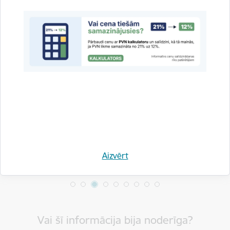
Drukāt lapu
Dalīties
Aizvērt
Vai šī informācija bija noderīga?