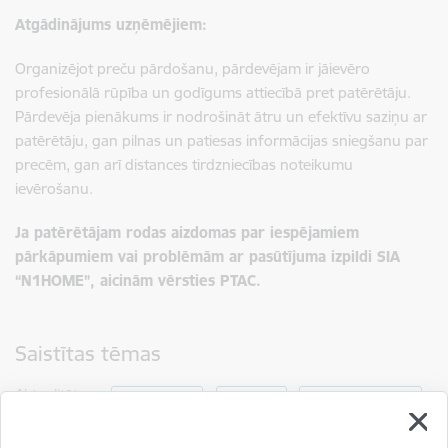
Atgādinājums uzņēmējiem:
Organizējot preču pārdošanu, pārdevējam ir jāievēro
profesionālā rūpība un godīgums attiecībā pret patērētāju.
Pārdevēja pienākums ir nodrošināt ātru un efektīvu saziņu ar
patērētāju, gan pilnas un patiesas informācijas sniegšanu par
precēm, gan arī distances tirdzniecības noteikumu
ievērošanu.
Ja patērētājam rodas aizdomas par iespējamiem
pārkāpumiem vai problēmām ar pasūtījuma izpildi SIA
“N1HOME”, aicinām vērsties PTAC.
Saistītas tēmas
Aktualitātes:
Brīdinājums
Jaunumi
Tirgus uzraudzība