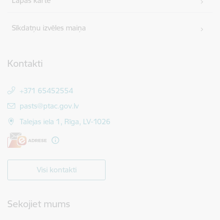
Lapas karte
Sīkdatņu izvēles maiņa
Kontakti
+371 65452554
E-pasts:
pasts@ptac.gov.lv
Talejas iela 1, Rīga, LV-1026
Visi kontakti
Sekojiet mums