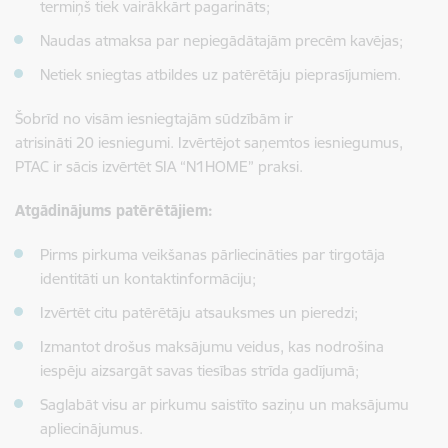
termiņš tiek vairākkārt pagarināts;
Naudas atmaksa par nepiegādātajām precēm kavējas;
Netiek sniegtas atbildes uz patērētāju pieprasījumiem.
Šobrīd no visām iesniegtajām sūdzībām ir
atrisināti 20 iesniegumi. Izvērtējot saņemtos iesniegumus,
PTAC ir sācis izvērtēt SIA “N1HOME” praksi.
Atgādinājums patērētājiem:
Pirms pirkuma veikšanas pārliecināties par tirgotāja
identitāti un kontaktinformāciju;
Izvērtēt citu patērētāju atsauksmes un pieredzi;
Izmantot drošus maksājumu veidus, kas nodrošina
iespēju aizsargāt savas tiesības strīda gadījumā;
Saglabāt visu ar pirkumu saistīto saziņu un maksājumu
apliecinājumus.