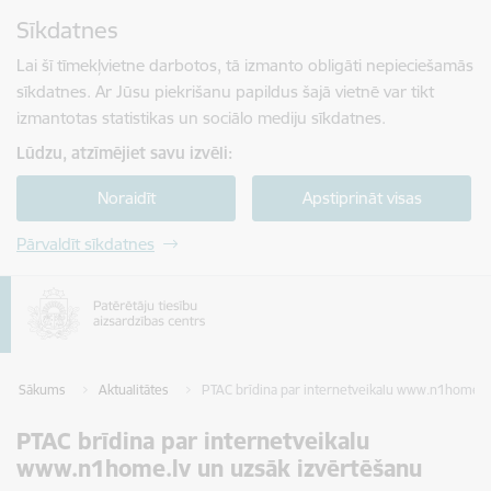
Pāriet uz lapas saturu
Sīkdatnes
Spied
lai meklētu
Enter
Lai šī tīmekļvietne darbotos, tā izmanto obligāti nepieciešamās
sīkdatnes. Ar Jūsu piekrišanu papildus šajā vietnē var tikt
izmantotas statistikas un sociālo mediju sīkdatnes.
Lūdzu, atzīmējiet savu izvēli:
Noraidīt
Apstiprināt visas
Pārvaldīt sīkdatnes
Sākums
Aktualitātes
PTAC brīdina par internetveikalu www.n1home.lv
PTAC brīdina par internetveikalu
www.n1home.lv un uzsāk izvērtēšanu