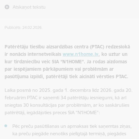
Atskaņot tekstu
Publicēts: 24.02.2026.
Patērētāju tiesību aizsardzības centra (PTAC) redzeslokā
ir nonācis internetveikals
www.n1home.lv
, ko uztur un
kur tirdzniecību veic SIA “N1HOME”. Ja rodas aizdomas
par iespējamiem pārkāpumiem vai problēmām ar
pasūtījuma izpildi, patērētāji tiek aicināti vērsties PTAC.
Laika posmā no 2025. gada 1. decembra līdz 2026. gada 20.
februārim PTAC ir saņemti 34 patērētāju iesniegumi, kā arī
sniegtas 30 konsultācijas par problēmām, ar ko saskārušies
patērētāji, iegādājoties preces SIA “N1HOME”:
Pēc preču pasūtīšanas un apmaksas tiek saņemtas ziņas,
ka preču piegāde nenotiks pielīgtajā termiņā, piegādes