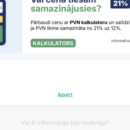
rkuma veikšanas ieteicams pārliecināties par vietnes uzticamību
tas tēmas
es:
Jaunumi
PTAC Lēmumi
Aizvērt
Vai šī informācija bija noderīga?