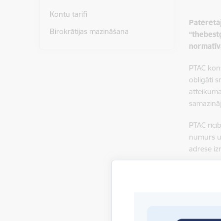
Kontu tarifi
Patērētā
Birokrātijas mazināšana
“thebest
normatīv
PTAC kons
obligāti 
atteikuma
samazināj
PTAC rīcīb
numurs un
adrese iz
Izvērtējo
interesēm
PTAC aici
iespējams