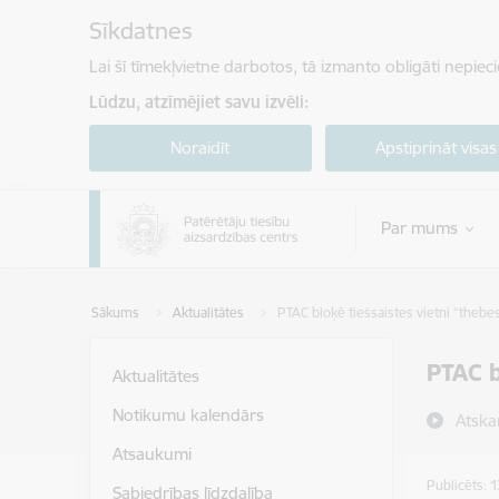
Pāriet uz lapas saturu
Sīkdatnes
Lai šī tīmekļvietne darbotos, tā izmanto obligāti nepiec
Lūdzu, atzīmējiet savu izvēli:
Noraidīt
Apstiprināt visas
Par mums
Sākums
Aktualitātes
PTAC bloķē tiešsaistes vietni “theb
PTAC b
Aktualitātes
Notikumu kalendārs
Atska
Atsaukumi
Publicēts: 
Sabiedrības līdzdalība