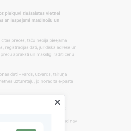
t piekļuvi tiešsaistes vietnei
es ar iespējami maldinošu un
 citas preces, taču nebija pieejama
reģistrācijas dati, juridiskā adrese un
 preču apraksti un mākslīgi radīti cenu
sonas dati – vārds, uzvārds, tālruņa
ietnes uzturētāju, jo norādītā e-pasta
ūtisku risku Latvijas patērētāju
tika pieņemts lēmums vietni bloķēt.
erneta vietnēs, īpaši gadījumos, kad nav
tances līguma noteikumiem.