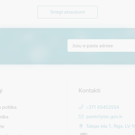
Sniegt atsauksmi
i
Kontakti
 politika
+371 65452554
E-pasts:
pasts@ptac.gov.lv
mība
Talejas iela 1, Rīga, LV-
te