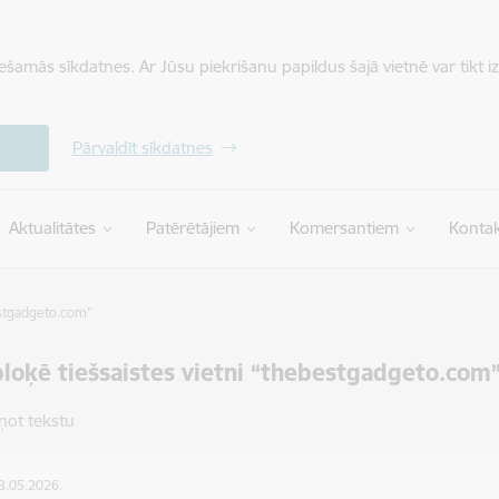
iešamās sīkdatnes. Ar Jūsu piekrišanu papildus šajā vietnē var tikt i
Pārvaldīt sīkdatnes
Aktualitātes
Patērētājiem
Komersantiem
Kontak
estgadgeto.com”
loķē tiešsaistes vietni “thebestgadgeto.com
ņot tekstu
13.05.2026.