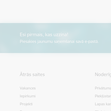
Esi pirmais, kas uzzina!
Piesakies jaunumu saņemšanai savā e-pastā.
Kājene
Ātrās saites
Noderīg
Vakances
Privātuma
Iepirkumi
Piekļūsta
Projekti
Lapas kar