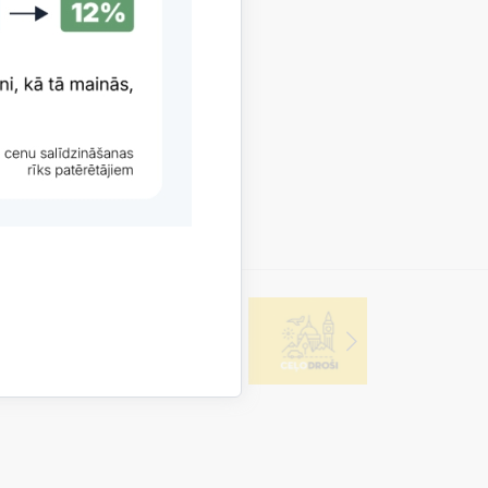
 un pārdevēja identitāti.