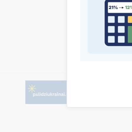
Pirms pi
Saistī
Aktualitāt