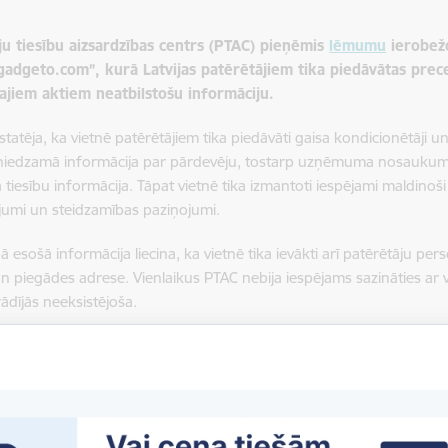
ju tiesību aizsardzības centrs (PTAC) pieņēmis
lēmumu
ierobežo
gadgeto.com”, kurā Latvijas patērētājiem tika piedāvātas prec
ajiem aktiem neatbilstošu informāciju.
tatēja, ka vietnē patērētājiem tika piedāvāti gaisa kondicionētāji un
sniedzamā informācija par pārdevēju, tostarp uzņēmuma nosaukums, 
 tiesību informācija. Tāpat vietnē tika izmantoti iespējami maldinoši
umi un steidzamības paziņojumi.
ā esošā informācija liecina, ka vietnē tika ievākti arī patērētāju per
 piegādes adrese. Vienlaikus PTAC nebija iespējams sazināties ar v
rādījās neeksistējoša.
t lietas apstākļus, PTAC secināja, ka vietnes turpmāka darbība rada b
 un nav pieejami citi efektīvi līdzekļi pārkāpumu novēršanai, tādēļ 
na patērētājus būt īpaši piesardzīgiem, iepērkoties maz zināmās int
 identificēt pārdevēju vai nav pieejama pilnīga informācija par dis