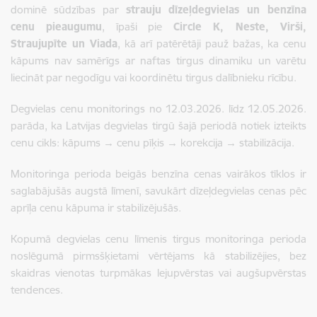
dominē sūdzības par
strauju dīzeļdegvielas un benzīna
cenu pieaugumu
, īpaši pie
Circle K, Neste, Virši,
Straujupīte un Viada
, kā arī patērētāji pauž bažas, ka cenu
kāpums nav samērīgs ar naftas tirgus dinamiku un varētu
liecināt par negodīgu vai koordinētu tirgus dalībnieku rīcību.
Degvielas cenu monitorings no 12.03.2026. līdz 12.05.2026.
parāda, ka Latvijas degvielas tirgū šajā periodā notiek izteikts
cenu cikls: kāpums → cenu pīķis → korekcija → stabilizācija.
Monitoringa perioda beigās benzīna cenas vairākos tīklos ir
saglabājušās augstā līmenī, savukārt dīzeļdegvielas cenas pēc
aprīļa cenu kāpuma ir stabilizējušās.
Kopumā degvielas cenu līmenis tirgus monitoringa perioda
noslēgumā pirmsšķietami vērtējams kā stabilizējies, bez
skaidras vienotas turpmākas lejupvērstas vai augšupvērstas
tendences.