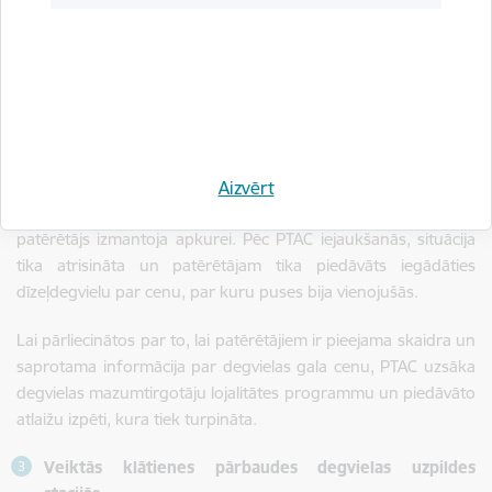
Vienlaikus PTAC noskaidroja, ka degvielas mazumtirgotāji
sniedza patērētājiem informāciju par degvielas cenu
paaugstināšanas iemesliem to mājas lapās, sociālo tīklu
kontos, kā arī sabiedriskajos medijos, minot augstāk minētos
iemeslus degvielas cenu pēkšņajam pieaugumam.
Vienā gadījumā PTAC, saņemot informāciju no patērētāja,
uzsāka lietu pret degvielas mazumtirgotāju, kurš vienpusēji
Aizvērt
paaugstināja līgumā nolīgto cenu dīzeļdegvielai, kuru
patērētājs izmantoja apkurei. Pēc PTAC iejaukšanās, situācija
tika atrisināta un patērētājam tika piedāvāts iegādāties
dīzeļdegvielu par cenu, par kuru puses bija vienojušās.
Lai pārliecinātos par to, lai patērētājiem ir pieejama skaidra un
saprotama informācija par degvielas gala cenu, PTAC uzsāka
degvielas mazumtirgotāju lojalitātes programmu un piedāvāto
atlaižu izpēti, kura tiek turpināta.
Veiktās klātienes pārbaudes degvielas uzpildes