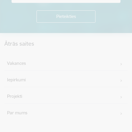
Kājene
Ātrās saites
Vakances
Iepirkumi
Projekti
Par mums