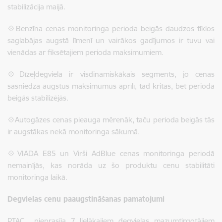
stabilizācija maijā.
💠
Benzīna cenas monitoringa perioda beigās daudzos tīklos
saglabājas augstā līmenī un vairākos gadījumos ir tuvu vai
vienādas ar fiksētajiem perioda maksimumiem.
💠
Dīzeļdegviela ir visdinamiskākais segments, jo cenas
sasniedza augstus maksimumus aprīlī, tad kritās, bet perioda
beigās stabilizējās.
💠
Autogāzes cenas pieauga mērenāk, taču perioda beigās tās
ir augstākas nekā monitoringa sākumā.
💠
VIADA E85 un Virši AdBlue cenas monitoringa periodā
nemainījās, kas norāda uz šo produktu cenu stabilitāti
monitoringa laikā.
Degvielas cenu paaugstināšanas pamatojumi
PTAC pieprasīja 7 lielākajiem degvielas mazumtirgotājiem