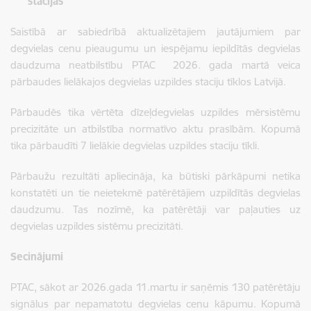
stacijās
Saistībā ar sabiedrībā aktualizētajiem jautājumiem par
degvielas cenu pieaugumu un iespējamu iepildītās degvielas
daudzuma neatbilstību PTAC 2026. gada martā veica
pārbaudes lielākajos degvielas uzpildes staciju tīklos Latvijā.
Pārbaudēs tika vērtēta dīzeļdegvielas uzpildes mērsistēmu
precizitāte un atbilstība normatīvo aktu prasībām. Kopumā
tika pārbaudīti 7 lielākie degvielas uzpildes staciju tīkli.
Pārbaužu rezultāti apliecināja, ka būtiski pārkāpumi netika
konstatēti un tie neietekmē patērētājiem uzpildītās degvielas
daudzumu. Tas nozīmē, ka patērētāji var paļauties uz
degvielas uzpildes sistēmu precizitāti.
Secinājumi
PTAC, sākot ar 2026.gada 11.martu ir saņēmis 130 patērētāju
signālus par nepamatotu degvielas cenu kāpumu. Kopumā