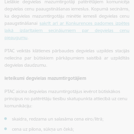
Lielākie degvielas mazumtirgotāji patērētājiem komunicēja
degvielas cenu paaugstināšanas iemeslus. Kopumā secināms,
ka degvielas mazumtirgotāju minētie iemesli degvielas cenu
paaugstināšanai
sakrīt arī ar Konkurences padomes izpētes
laikā izdarītajiem secinājumiem par degvielas cenu
pieaugumu
.
PTAC veiktās klātienes pārbaudes degvielas uzpildes stacijās
neliecina par būtiskiem pārkāpumiem saistībā ar uzpildītās
degvielas daudzumu.
Ieteikumi degvielas mazumtirgotājiem
PTAC aicina degvielas mazumtirgotājus ievērot būtiskākos
principus no patērētāju tiesību skatupunkta attiecībā uz cenu
komunikāciju:
skaidra, redzama un salasāma cena eiro/litrā;
cena uz pilona, sūkņa un čekā;