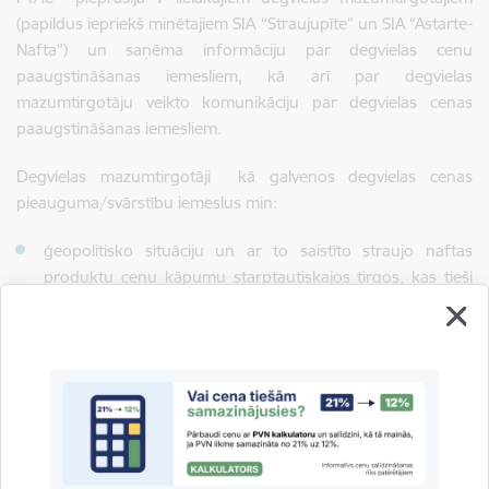
(papildus iepriekš minētajiem SIA “Straujupīte” un SIA “Astarte-
Nafta”) un saņēma informāciju par degvielas cenu
paaugstināšanas iemesliem, kā arī par degvielas
mazumtirgotāju veikto komunikāciju par degvielas cenas
paaugstināšanas iemesliem.
Degvielas mazumtirgotāji kā galvenos degvielas cenas
pieauguma/svārstību iemeslus min:
ģeopolitisko situāciju un ar to saistīto straujo naftas
produktu cenu kāpumu starptautiskajos tirgos, kas tieši
ietekmēja degvielas iepirkuma cenas;
valūtas kursa izmaiņas;
nodokļu politiku;
vietējo tirgus konkurenci.