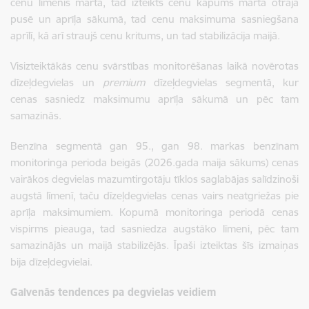
cenu līmenis martā, tad izteikts cenu kāpums marta otrajā
pusē un aprīļa sākumā, tad cenu maksimuma sasniegšana
aprīlī, kā arī straujš cenu kritums, un tad stabilizācija maijā.
Visizteiktākās cenu svārstības monitorēšanas laikā novērotas
dīzeļdegvielas un
premium
dīzeļdegvielas segmentā, kur
cenas sasniedz maksimumu aprīļa sākumā un pēc tam
samazinās.
Benzīna segmentā gan 95., gan 98. markas benzīnam
monitoringa perioda beigās (2026.gada maija sākums) cenas
vairākos degvielas mazumtirgotāju tīklos saglabājas salīdzinoši
augstā līmenī, taču dīzeļdegvielas cenas vairs neatgriežas pie
aprīļa maksimumiem. Kopumā monitoringa periodā cenas
vispirms pieauga, tad sasniedza augstāko līmeni, pēc tam
samazinājās un maijā stabilizējās. Īpaši izteiktas šīs izmaiņas
bija dīzeļdegvielai.
Galvenās tendences pa degvielas veidiem