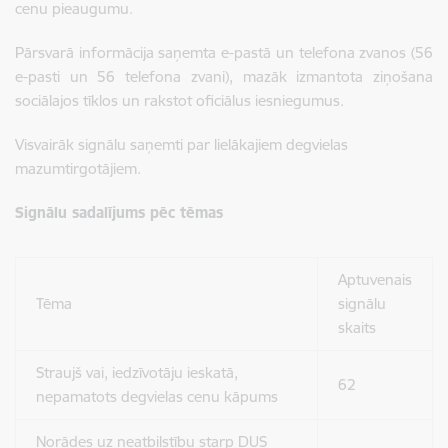
cenu pieaugumu.
Pārsvarā informācija saņemta e-pastā un telefona zvanos (56
e-pasti un 56 telefona zvani), mazāk izmantota ziņošana
sociālajos tīklos un rakstot oficiālus iesniegumus.
Visvairāk signālu saņemti par lielākajiem degvielas
mazumtirgotājiem.
Signālu sadalījums pēc tēmas
Aptuvenais
Tēma
signālu
skaits
Straujš vai, iedzīvotāju ieskatā,
62
nepamatots degvielas cenu kāpums
Norādes uz neatbilstību starp DUS