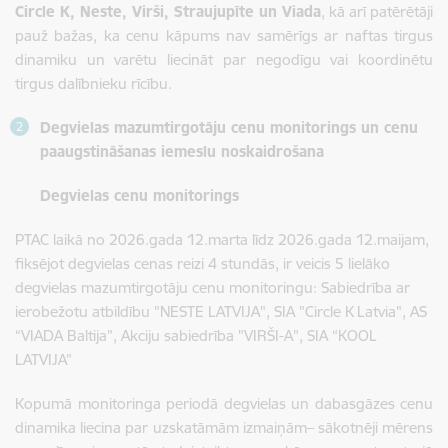
Circle K, Neste, Virši, Straujupīte un Viada
, kā arī patērētāji
pauž bažas, ka cenu kāpums nav samērīgs ar naftas tirgus
dinamiku un varētu liecināt par negodīgu vai koordinētu
tirgus dalībnieku rīcību.
Degvielas mazumtirgotāju cenu monitorings un cenu
paaugstināšanas iemeslu noskaidrošana
Degvielas cenu monitorings
PTAC laikā no 2026.gada 12.marta līdz 2026.gada 12.maijam,
fiksējot degvielas cenas reizi 4 stundās, ir veicis 5 lielāko
degvielas mazumtirgotāju cenu monitoringu: Sabiedrība ar
ierobežotu atbildību "NESTE LATVIJA", SIA "Circle K Latvia", AS
“VIADA Baltija”, Akciju sabiedrība "VIRŠI-A", SIA “KOOL
LATVIJA”
Kopumā monitoringa periodā degvielas un dabasgāzes cenu
dinamika liecina par uzskatāmām izmaiņām– sākotnēji mērens