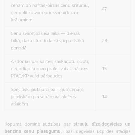
cenām un naftas/biržas cenu kritumu,
47
ģeopolitiku vai iepriekš iepirktiem
krājumiem
Cenu svārstības īsā laikā — dienas
laikā, dažu stundu laikā vai pat īsākā
23
periodā
Aizdomas par karteli, saskaņotu rīcību,
negodīgu komercpraksi vai aicinājums
15
PTAC/KP veikt pārbaudes
Specifiski jautājumi par līgumcenām,
juridiskām personām vai akcīzes
14
atlaidēm
Kopumā dominē sūdzības par
strauju dīzeļdegvielas un
benzīna cenu pieaugumu
, īpaši degvielas uzpildes stacijās