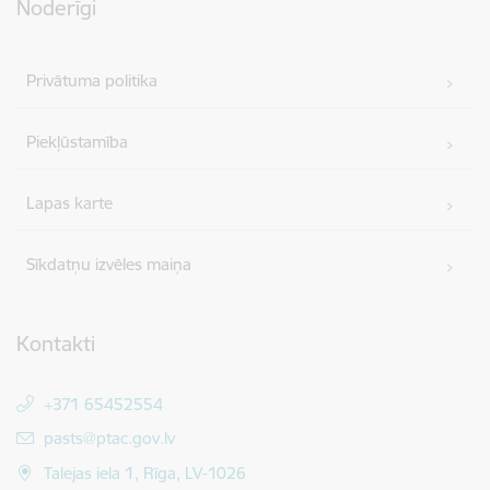
Noderīgi
Privātuma politika
Piekļūstamība
Lapas karte
Sīkdatņu izvēles maiņa
Kontakti
+371 65452554
E-pasts:
pasts@ptac.gov.lv
Talejas iela 1, Rīga, LV-1026