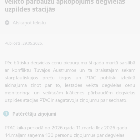
veikto pārbaužu apkopojums degvielas
uzpildes stacijās
Atskaņot tekstu
Publicēts: 29.05.2026.
Pēc būtiska degvielas cenu pieauguma šī gada martā saistībā
ar konfliktu Tuvajos Austrumos un tā izraisītajām sekām
starptautiskajos preču tirgos un PTAC publiski izteiktā
aicinājuma ziņot par to, iestādes veiktā degvielas cenu
monitoringa un veiktajām klātienes pārbaudēm degvielas
uzpildes stacijās PTAC ir sagatavojis ziņojumu par secināto.
Patērētāju ziņojumi
PTAC laika periodā no 2026.gada 11.marta līdz 2026.gada
14.maijam saņēma 130 personu ziņojumus par degvielas