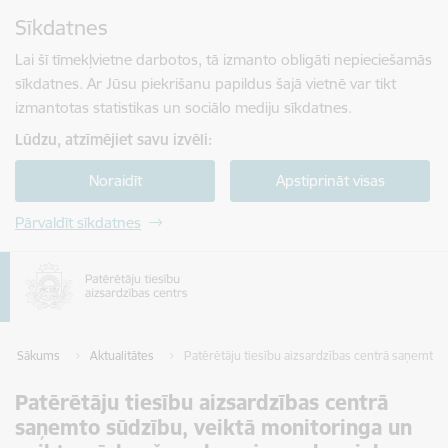
Pāriet uz lapas saturu
Sīkdatnes
Spied
lai meklētu
Enter
Lai šī tīmekļvietne darbotos, tā izmanto obligāti nepieciešamās
sīkdatnes. Ar Jūsu piekrišanu papildus šajā vietnē var tikt
izmantotas statistikas un sociālo mediju sīkdatnes.
Lūdzu, atzīmējiet savu izvēli:
Noraidīt
Apstiprināt visas
Pārvaldīt sīkdatnes
Sākums
Aktualitātes
Patērētāju tiesību aizsardzības centrā saņemto 
Patērētāju tiesību aizsardzības centrā
saņemto sūdzību, veiktā monitoringa un