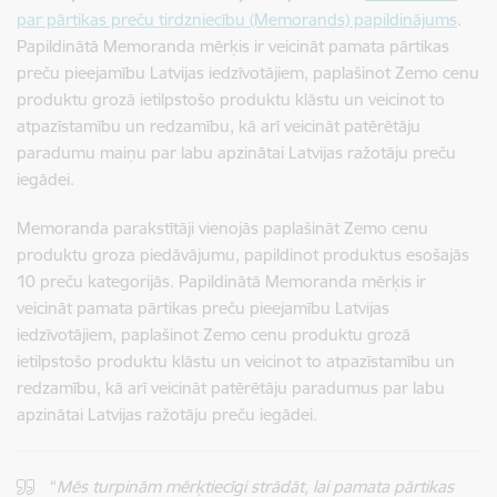
par pārtikas preču tirdzniecību (Memorands) papildinājums
.
Papildinātā Memoranda mērķis ir veicināt pamata pārtikas
preču pieejamību Latvijas iedzīvotājiem, paplašinot Zemo cenu
produktu grozā ietilpstošo produktu klāstu un veicinot to
atpazīstamību un redzamību, kā arī veicināt patērētāju
paradumu maiņu par labu apzinātai Latvijas ražotāju preču
iegādei.
Memoranda parakstītāji vienojās paplašināt Zemo cenu
produktu groza piedāvājumu, papildinot produktus esošajās
10 preču kategorijās. Papildinātā Memoranda mērķis ir
veicināt pamata pārtikas preču pieejamību Latvijas
iedzīvotājiem, paplašinot Zemo cenu produktu grozā
ietilpstošo produktu klāstu un veicinot to atpazīstamību un
redzamību, kā arī veicināt patērētāju paradumus par labu
apzinātai Latvijas ražotāju preču iegādei.
“
Mēs turpinām mērķtiecīgi strādāt, lai pamata pārtikas