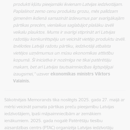
produkti kļūtu pieejamāki ikvienam Latvijas iedzīvotājam.
Paplašinot zemo cenu produktu grozu, mēs palīdzam
ģimenēm ikdienā samazināt izdevumus par svarīgākajām
pārtikas precēm, vienlaikus saglabājot plašāku izvēli
veikalu plauktos. Mums ir svarīgi stiprināt arī Latvijas
ražotāju konkurētspēju un veicināt vietējo produktu izvēli.
Izvēloties Latvijā ražotu pārtiku, iedzīvotāji atbalsta
vietējos uzņēmumus un mūsu ekonomikas attīstību
kopumā. Šī iniciatīva ir nozīmīga ne tikai patērētāju
makam, bet arī Latvijas tautsaimniecības ilgtspējīgai
izaugsmei
,”
uzsver
ekonomikas ministrs Viktors
Valainis.
Sākotnējais Memorands tika noslēgts 2025. gada 27. maijā ar
mērķi veicināt pamata pārtikas preču pieejamību Latvijas
iedzīvotājiem, īpaši mājsaimniecībām ar zemākiem
ienākumiem. 2025. gada nogalē Patērētāju tiesību
aizsardzības centrs (PTAC) organizēja Latvijas iedzīvotāju