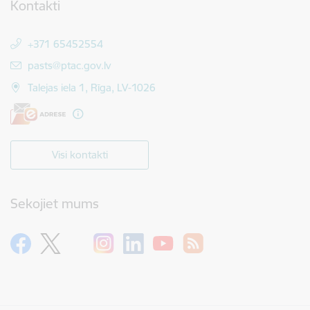
Kontakti
+371 65452554
E-pasts:
pasts@ptac.gov.lv
Talejas iela 1, Rīga, LV-1026
Visi kontakti
Sekojiet mums