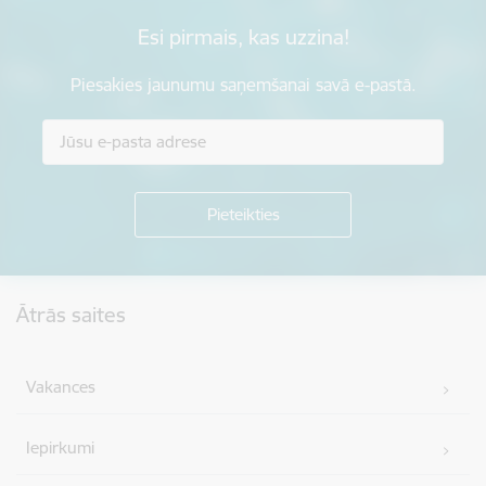
Esi pirmais, kas uzzina!
Piesakies jaunumu saņemšanai savā e-pastā.
Kājene
Ātrās saites
Vakances
Iepirkumi