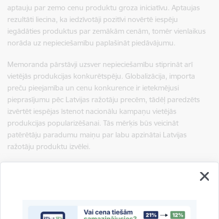
aptauju par zemo cenu produktu groza iniciatīvu. Aptaujas
rezultāti liecina, ka iedzīvotāji pozitīvi novērtē iespēju
iegādāties produktus par zemākām cenām, tomēr vienlaikus
norāda uz nepieciešamību paplašināt piedāvājumu.
Memoranda pārstāvji uzsver nepieciešamību stiprināt arī
vietējās produkcijas konkurētspēju. Globalizācija, importa
preču pieejamība un cenu konkurence ir ietekmējusi
pieprasījumu pēc Latvijas ražotāju precēm, tādēļ paredzēts
izvērtēt iespējas īstenot nacionālu kampaņu vietējās
produkcijas popularizēšanai. Tās mērķis būs veicināt
patērētāju paradumu maiņu par labu apzinātai Latvijas
ražotāju produktu izvēlei.
Vienošanos par Memoranda papildināšanu parakstīja
Ekonomikas ministrija, Zemkopības ministrija, Patērētāju
tiesību aizsardzības centrs (PTAC), Latvijas Tirdzniecības un
rūpniecības kamera (LTRK), Latvijas Pārtikas Tirgotāju
Asociācija, Latvijas Pārtikas uzņēmumu federācija, Latvijas