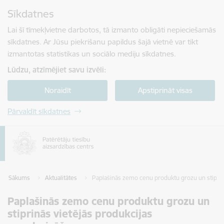
Pāriet uz lapas saturu
Sīkdatnes
Spied
lai meklētu
Enter
Lai šī tīmekļvietne darbotos, tā izmanto obligāti nepieciešamās
sīkdatnes. Ar Jūsu piekrišanu papildus šajā vietnē var tikt
izmantotas statistikas un sociālo mediju sīkdatnes.
Lūdzu, atzīmējiet savu izvēli:
Noraidīt
Apstiprināt visas
Pārvaldīt sīkdatnes
Sākums
Aktualitātes
Paplašinās zemo cenu produktu grozu un stiprin
Paplašinās zemo cenu produktu grozu un
stiprinās vietējās produkcijas