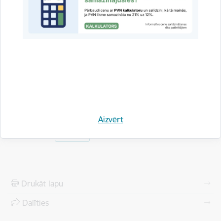
Piensaimnieku Centrālā Savienība, Lauksaimniecības
organizāciju sadarbības padome, biedrība “Zemnieku saeima”
un Latvijas Lauksaimniecības kooperatīvu asociācija.
Vienošanos varēs parakstīt arī citi ražotāji, piegādātāji,
mazumtirgotāji un tos pārstāvošās organizācijas,
pievienojoties kopīgam mērķim stiprināt pārtikas pieejamību
un vietējās produkcijas patēriņu Latvijā.
Saistītas tēmas
Aizvērt
Aktualitātes:
Jaunumi
Drukāt lapu
Dalīties