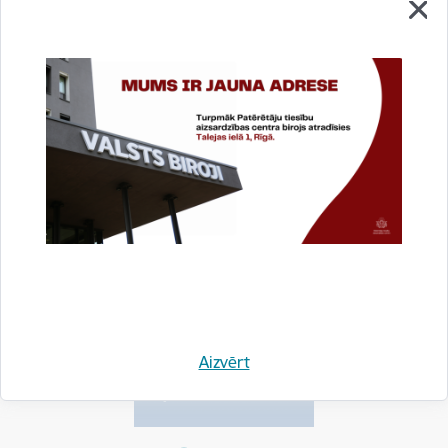
Saistītas tēmas
Aktualitātes:
Jaunumi
Tūrisms
Drukāt lapu
Dalīties
Aizvērt