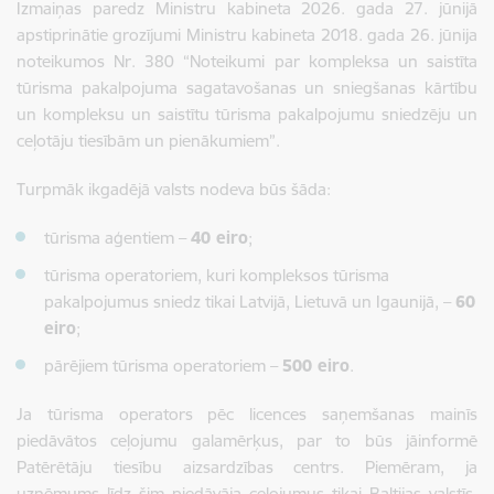
Izmaiņas paredz Ministru kabineta 2026. gada 27. jūnijā
apstiprinātie grozījumi Ministru kabineta 2018. gada 26. jūnija
noteikumos Nr. 380 “Noteikumi par kompleksa un saistīta
tūrisma pakalpojuma sagatavošanas un sniegšanas kārtību
un kompleksu un saistītu tūrisma pakalpojumu sniedzēju un
ceļotāju tiesībām un pienākumiem”.
Turpmāk ikgadējā valsts nodeva būs šāda:
tūrisma aģentiem –
40 eiro
;
tūrisma operatoriem, kuri kompleksos tūrisma
pakalpojumus sniedz tikai Latvijā, Lietuvā un Igaunijā, –
60
eiro
;
pārējiem tūrisma operatoriem –
500 eiro
.
Ja tūrisma operators pēc licences saņemšanas mainīs
piedāvātos ceļojumu galamērķus, par to būs jāinformē
Patērētāju tiesību aizsardzības centrs. Piemēram, ja
uzņēmums līdz šim piedāvāja ceļojumus tikai Baltijas valstīs,