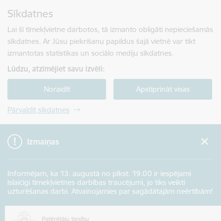
Pāriet uz lapas saturu
Sīkdatnes
Spied
lai meklētu
Enter
Lai šī tīmekļvietne darbotos, tā izmanto obligāti nepieciešamās
sīkdatnes. Ar Jūsu piekrišanu papildus šajā vietnē var tikt
izmantotas statistikas un sociālo mediju sīkdatnes.
Lūdzu, atzīmējiet savu izvēli:
Noraidīt
Apstiprināt visas
Pārvaldīt sīkdatnes
Izmaiņas
Informējam, ka 13. augustā no plkst. 19.00 ir iespējami
īslaicīgi tīmekļvietnes darbības traucējumi, jo tiks veikti
uzturēšanas darbi. Atvainojamies par sagādātajām neērtībām!