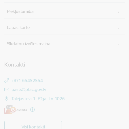
Piekļūstamība
Lapas karte
Sīkdatņu izvēles maiņa
Kontakti
+371 65452554
E-pasts:
pasts@ptac.gov.lv
Talejas iela 1, Rīga, LV-1026
Visi kontakti