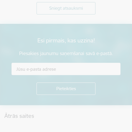
Sniegt atsauksmi
Esi pirmais, kas uzzina!
Piesakies jaunumu saņemšanai savā e-pastā.
Kājene
Ātrās saites