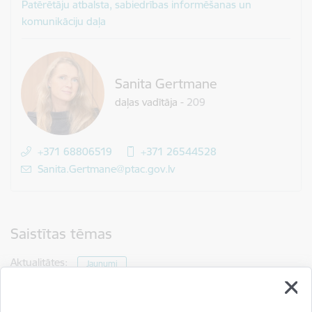
Patērētāju atbalsta, sabiedrības informēšanas un
komunikāciju daļa
Sanita Gertmane
daļas vadītāja
-
209
+371 68806519
+371 26544528
E-pasts:
Sanita.Gertmane@ptac.gov.lv
Saistītas tēmas
Aktualitātes:
Jaunumi