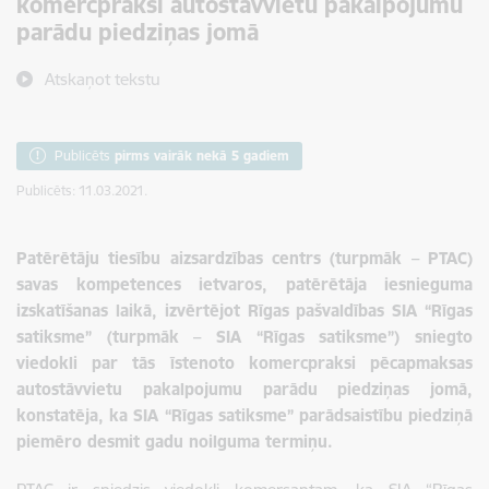
komercpraksi autostāvvietu pakalpojumu
parādu piedziņas jomā
Atskaņot tekstu
Publicēts
pirms vairāk nekā 5 gadiem
Publicēts: 11.03.2021.
Patērētāju tiesību aizsardzības centrs (turpmāk – PTAC)
savas kompetences ietvaros, patērētāja iesnieguma
izskatīšanas laikā, izvērtējot Rīgas pašvaldības SIA “Rīgas
satiksme” (turpmāk – SIA “Rīgas satiksme”) sniegto
viedokli par tās īstenoto komercpraksi pēcapmaksas
autostāvvietu pakalpojumu parādu piedziņas jomā,
konstatēja, ka SIA “Rīgas satiksme” parādsaistību piedziņā
piemēro desmit gadu noilguma termiņu.