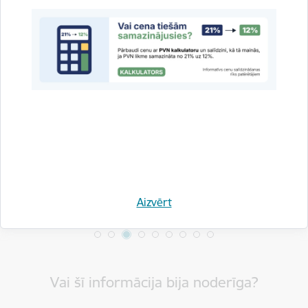
Drukāt lapu
Dalīties
Aizvērt
Vai šī informācija bija noderīga?