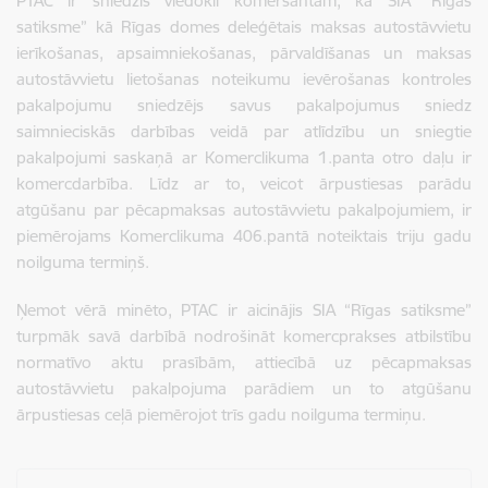
PTAC ir sniedzis viedokli komersantam, ka SIA “Rīgas
satiksme” kā Rīgas domes deleģētais maksas autostāvvietu
ierīkošanas, apsaimniekošanas, pārvaldīšanas un maksas
autostāvvietu lietošanas noteikumu ievērošanas kontroles
pakalpojumu sniedzējs savus pakalpojumus sniedz
saimnieciskās darbības veidā par atlīdzību un sniegtie
pakalpojumi saskaņā ar Komerclikuma 1.panta otro daļu ir
komercdarbība. Līdz ar to, veicot ārpustiesas parādu
atgūšanu par pēcapmaksas autostāvvietu pakalpojumiem, ir
piemērojams Komerclikuma 406.pantā noteiktais triju gadu
noilguma termiņš.
Ņemot vērā minēto, PTAC ir aicinājis SIA “Rīgas satiksme”
turpmāk savā darbībā nodrošināt komercprakses atbilstību
normatīvo aktu prasībām, attiecībā uz pēcapmaksas
autostāvvietu pakalpojuma parādiem un to atgūšanu
ārpustiesas ceļā piemērojot trīs gadu noilguma termiņu.