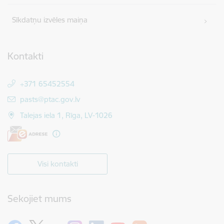
Sīkdatņu izvēles maiņa
Kontakti
+371 65452554
E-pasts:
pasts@ptac.gov.lv
Talejas iela 1, Rīga, LV-1026
Visi kontakti
Sekojiet mums