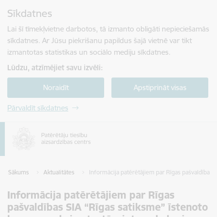
Pāriet uz lapas saturu
Sīkdatnes
Spied
lai meklētu
Enter
Lai šī tīmekļvietne darbotos, tā izmanto obligāti nepieciešamās
sīkdatnes. Ar Jūsu piekrišanu papildus šajā vietnē var tikt
izmantotas statistikas un sociālo mediju sīkdatnes.
Lūdzu, atzīmējiet savu izvēli:
Noraidīt
Apstiprināt visas
Pārvaldīt sīkdatnes
Sākums
Aktualitātes
Informācija patērētājiem par Rīgas pašvaldības
Informācija patērētājiem par Rīgas
pašvaldības SIA “Rīgas satiksme” īstenoto