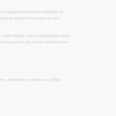
aros organizēs bezmaksas klātienes un
vlaicīgi atmaksāt kredītus vai citus
adīt situāciju, kad kredītsaistības kļūst
 parādu pieaugumu, līgumsodu piemērošanu
umiem, piemēram, maksājumu grafika