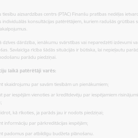
u tiesību aizsardzības centrs (PTAC) Finanšu pratības nedēļas ietv
ās individuālās konsultācijas patērētājiem, kuriem radušās grūtības sa
pakalpojumus.
 dzīves dārdzība, ienākumu svārstības vai neparedzēti izdevumi var r
šas. Savlaicīga rīcība šādās situācijās ir būtiska, lai nepieļautu
s nodošanu parādu piedziņai.
iju laikā patērētāji varēs:
t skaidrojumu par savām tiesībām un pienākumiem;
āt par iespējām vienoties ar kredītdevēju par iespējamiem risināj
;
drot, kā rīkoties, ja parāds jau ir nodots piedziņai;
t informāciju par pārkreditācijas iespējām;
t padomus par atbildīgu budžeta plānošanu.