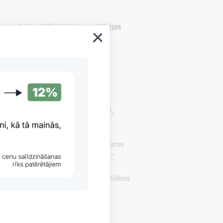
 savukārt attālinātās konsultācijas
na patērētājus pieteikties savlaicīgi,
tu ar visām esošajām saistībām. Vēlams
ācijas birojs”
un
AS “Crefo birojs”
.
trāk tiek meklēts risinājums, jo lielākas