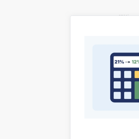
Klātienes
tiešsais
16., 
20. m
Dalība ko
zvanot pa
Lai konsu
papildus 
PTAC uzsv
iespējas 