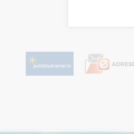
Saistī
Aktualitāt