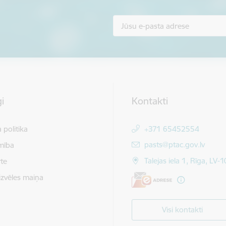
i
Kontakti
 politika
+371 65452554
E-pasts:
pasts@ptac.gov.lv
mība
Talejas iela 1, Rīga, LV-
te
izvēles maiņa
Visi kontakti