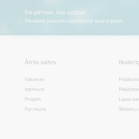
Esi pirmais, kas uzzina!
Piesakies jaunumu saņemšanai savā e-pastā.
Kājene
Ātrās saites
Noderīg
Vakances
Privātuma
Iepirkumi
Piekļūsta
Projekti
Lapas kar
Par mums
Sīkdatņu 