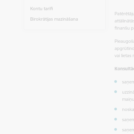
Kontu tarifi
Patērētāj
Birokrātijas mazināšana
attālināt
finanšu 
Pieaugošā
apgrūtino
vai lieta
Konsultāc
saņem
uzzin
maiņu
noskai
saņem
saņem