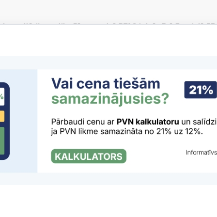
 konsultācijas notiks Rīgas centrā PTAC telpās Brīvības ielā 55,
tē MS Teams platformā:
17., 18. un 19. martā
no plkst. 9.00 līdz 15.30;
artā
no plkst. 9.00 līdz 14.30.
nsultācijās ir
bez maksas
. Vietu skaits ir ierobežots, tādēļ PTAC aici
 tālruni
+371 65452554
.
ltācija ritētu raitāk, PTAC lūdz patērētājus iepriekš izveidot saraks
iegūt izziņas no abiem kredītinformācijas birojiem –
AS “Kredītinform
er – ja radušās grūtības atmaksāt kredītu, tās nedrīkst ignorēt. Jo ā
izvairīties no papildu izmaksām un sarežģījumiem nākotnē.