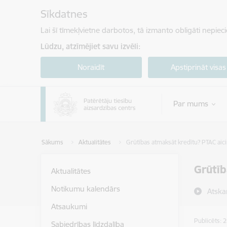
Pāriet uz lapas saturu
Sīkdatnes
Lai šī tīmekļvietne darbotos, tā izmanto obligāti nepiec
Lūdzu, atzīmējiet savu izvēli:
Noraidīt
Apstiprināt visas
Par mums
Sākums
Aktualitātes
Grūtības atmaksāt kredītu? PTAC aic
Grūtīb
Aktualitātes
Notikumu kalendārs
Atska
Atsaukumi
Publicēts: 
Sabiedrības līdzdalība