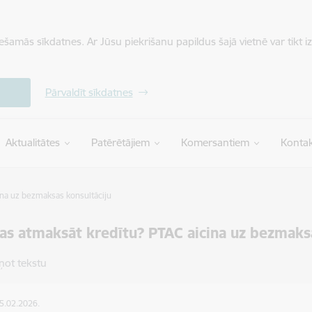
iešamās sīkdatnes. Ar Jūsu piekrišanu papildus šajā vietnē var tikt i
Pārvaldīt sīkdatnes
Aktualitātes
Patērētājiem
Komersantiem
Kontak
ina uz bezmaksas konsultāciju
as atmaksāt kredītu? PTAC aicina uz bezmaksa
ņot tekstu
25.02.2026.