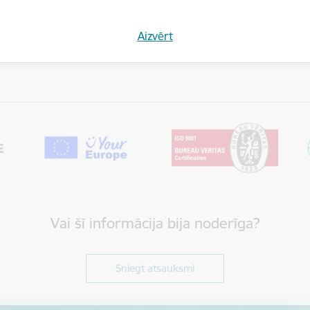
tas tēmas
es:
Finanšu pakalpojumi
Jaunumi
Aizvērt
Vai šī informācija bija noderīga?
Sniegt atsauksmi