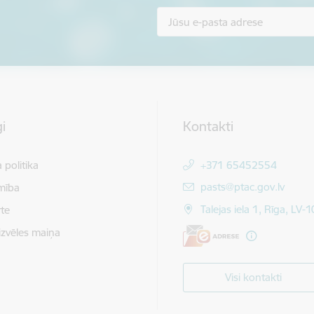
i
Kontakti
 politika
+371 65452554
E-pasts:
pasts@ptac.gov.lv
mība
Talejas iela 1, Rīga, LV-
te
izvēles maiņa
Visi kontakti