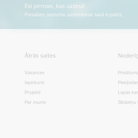
Esi pirmais, kas uzzina!
Piesakies jaunumu saņemšanai savā e-pastā.
Kājene
Ātrās saites
Noderīg
Vakances
Privātuma
Iepirkumi
Piekļūsta
Projekti
Lapas kar
Par mums
Sīkdatņu 