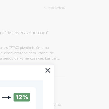
Notīrīt filtrus
tni “discoverazone.com”
 centrs (PTAC) pieņēmis lēmumu
etnei discoverazone.com. Pārbaudē
nota negodīga komercprakse, kas var…
PTAC Lēmumi
tni “marta-riga.com”
 centrs (PTAC) pieņēmis lēmumu
etnei marta-riga.com. Lēmums pieņemts,