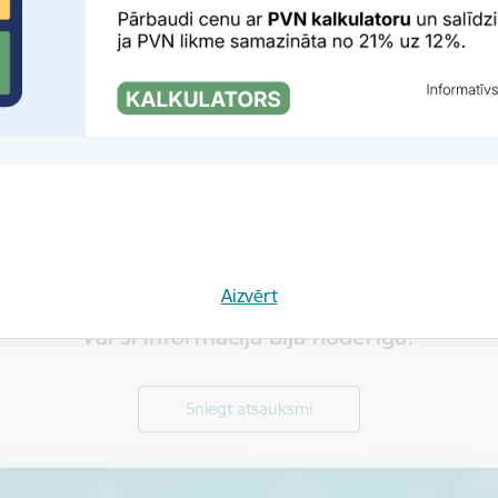
jo vietnē īstenotajā komercpraks
Brīdinājums
Elektroniskie sakar
Aizvērt
Vai šī informācija bija noderīga?
Sniegt atsauksmi