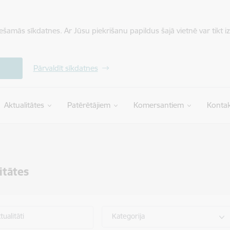
iešamās sīkdatnes. Ar Jūsu piekrišanu papildus šajā vietnē var tikt i
Pārvaldīt sīkdatnes
Aktualitātes
Patērētājiem
Komersantiem
Kontak
itātes
ualitāti
Kategorija