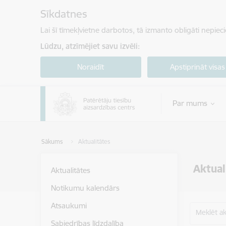
Pāriet uz lapas saturu
Sīkdatnes
Lai šī tīmekļvietne darbotos, tā izmanto obligāti nepiec
Lūdzu, atzīmējiet savu izvēli:
Noraidīt
Apstiprināt visas
Par mums
Sākums
Aktualitātes
Aktual
Aktualitātes
Notikumu kalendārs
Atsaukumi
Meklēt akt
Sabiedrības līdzdalība