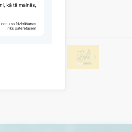
ē konstatēti būtiski patērētāju…
i
Jaunumi