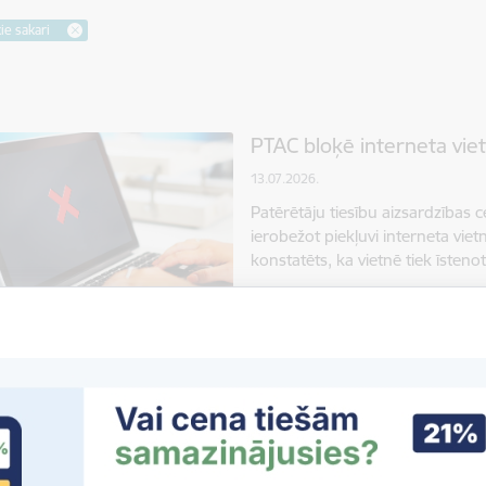
ie sakari
PTAC bloķē interneta vie
13.07.2026.
Patērētāju tiesību aizsardzības
ierobežot piekļuvi interneta vi
konstatēts, ka vietnē tiek īste
Elektroniskie sakari
Jaunumi
PTAC bloķē interneta vie
03.07.2026.
Patērētāju tiesību aizsardzības
ierobežot piekļuvi interneta vi