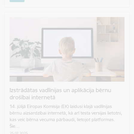
Izstrādātas vadlīnijas un aplikācija bērnu
drošībai internetā
14. jūlijā Eiropas Komisija (EK) laidusi klajā vadlīnijas
bērnu aizsardzībai internetā, kā arī testa versijas lietotni,
kas veic bērna vecuma pārbaudi, lietojot platformas.
Šie…
25.07.2025.