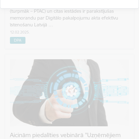
Šī gada 28. janvārī Patērētāju tiesību aizsardzības centrs
(turpmāk – PTAC) un citas iestādes ir parakstījušas
memorandu par Digitālo pakalpojumu akta efektīvu
īstenošanu Latvijā …
12.02.2025.
DPA
Aicinām piedalīties vebinārā "Uzņēmējiem