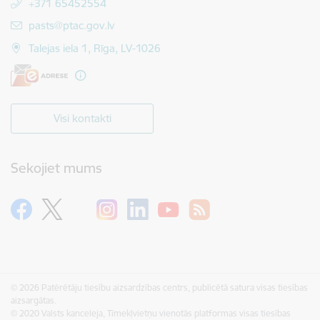
+371 65452554
E-pasts:
pasts@ptac.gov.lv
Talejas iela 1, Rīga, LV-1026
Visi kontakti
Sekojiet mums
© 2026 Patērētāju tiesību aizsardzības centrs, publicētā satura visas tiesības
aizsargātas.
© 2020 Valsts kanceleja, Tīmekļvietņu vienotās platformas visas tiesības