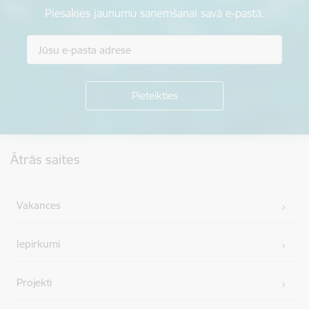
Piesakies jaunumu saņemšanai savā e-pastā.
Kājene
Ātrās saites
Vakances
Iepirkumi
Projekti