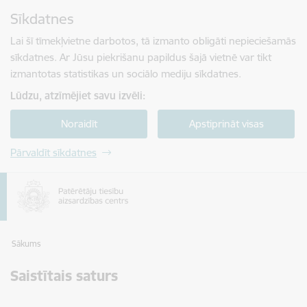
Pāriet uz lapas saturu
Sīkdatnes
Spied
lai meklētu
Enter
Lai šī tīmekļvietne darbotos, tā izmanto obligāti nepieciešamās
sīkdatnes. Ar Jūsu piekrišanu papildus šajā vietnē var tikt
izmantotas statistikas un sociālo mediju sīkdatnes.
Lūdzu, atzīmējiet savu izvēli:
Noraidīt
Apstiprināt visas
Pārvaldīt sīkdatnes
Sākums
Saistītais saturs