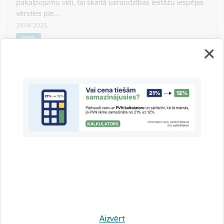
pakalpojumu vidi, tai skaitā uzraudzības iestāžu iespējas
vērsties pie…
28.04.2025.
DPA
Parakstīts memorands par Digitālo
pakalpojumu akta efektīvu īstenošanu
Latvijā
Aizvērt