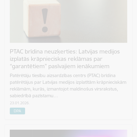
PTAC brīdina neuzķerties: Latvijas medijos
izplatās krāpnieciskas reklāmas par
“garantētiem” pasīvajiem ienākumiem
Patērētāju tiesību aizsardzības centrs (PTAC) brīdina
patērētājus par Latvijas medijos izplatītām krāpnieciskām
reklāmām, kurās, izmantojot maldinošus virsrakstus,
sabiedrībā pazīstamu…
23.01.2026.
DPA