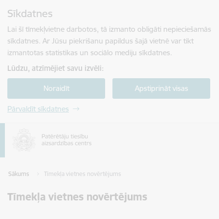
Pāriet uz lapas saturu
Sīkdatnes
Spied
lai meklētu
Enter
Lai šī tīmekļvietne darbotos, tā izmanto obligāti nepieciešamās
sīkdatnes. Ar Jūsu piekrišanu papildus šajā vietnē var tikt
izmantotas statistikas un sociālo mediju sīkdatnes.
Lūdzu, atzīmējiet savu izvēli:
Noraidīt
Apstiprināt visas
Pārvaldīt sīkdatnes
Sākums
Tīmekļa vietnes novērtējums
Tīmekļa vietnes novērtējums