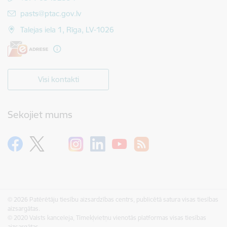
E-pasts:
pasts@ptac.gov.lv
Talejas iela 1, Rīga, LV-1026
Visi kontakti
Sekojiet mums
© 2026 Patērētāju tiesību aizsardzības centrs, publicētā satura visas tiesības
aizsargātas.
© 2020 Valsts kanceleja, Tīmekļvietņu vienotās platformas visas tiesības
aizsargātas.