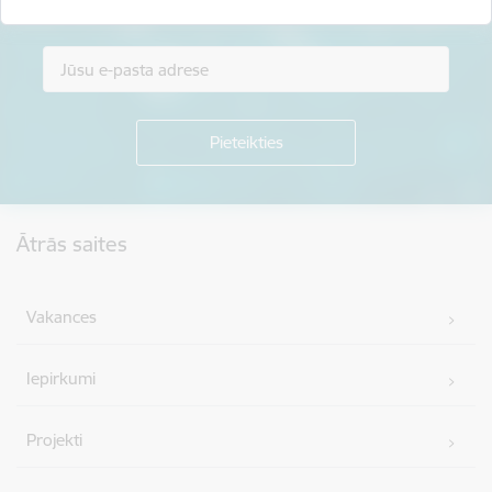
Piesakies jaunumu saņemšanai savā e-pastā.
Kājene
Ātrās saites
Vakances
Iepirkumi
Projekti