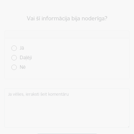
Vai šī informācija bija noderīga?
Vai šī informācija bija noderīga?
Jā
Daļēji
Nē
Ja vēlies, ieraksti šeit komentāru