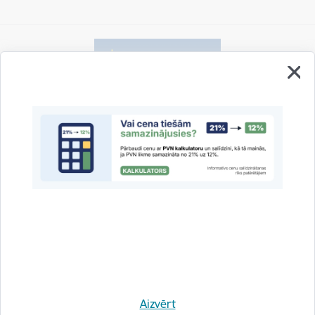
Vai šī informācija bija noderīga?
Sniegt atsauksmi
Esi pirmais, kas uzzina!
Aizvērt