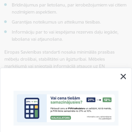
Brīdinājumus par lietošanu, par ierobežojumiem vai citiem
nozīmīgiem aspektiem.
Garantijas noteikumus un atteikuma tiesības.
Informāciju par to vai iespējama rezerves daļu iegāde,
labošana vai atjaunošana.
Eiropas Savienības standarti nosaka minimālās prasības
mēbeļu drošībai, stabilitātei un ilgizturībai. Mēbeles
marķējumā vai sniegtajā informācijā atsauce uz EN
standartiem nav obligāta
,
bet to norāde var liecināt par labu
ražošanas praksi uzņēmumā un par laboratoriski noteiktām
produkta īpašībām attiecībā uz izturību, kopējo drošumu,
tādējādi arī kvalitāti utml. (testēšanas pārskatu pieprasījums
nav attiecināms uz individuāliem pasūtījumiem). Savukārt, ja
mēbele tiek importēta vai ražota ārpus ES, tad jo īpaši svarīgi
ir pārliecināties, ka ir pieejama visa svarīgā informācija latviešu
valodā.