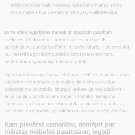
atklāt mēbeles reālo noslodzi, tā kā katra nianse maina
to vai mēbele būs piemērota izturības, kvalitātes ziņā.
Ja vēlaties iegādāties mēbeli ar labākām īpašībām
-
izvēlieties mīksto mēbeli, kurai ir uz testiem balstīts
apliecinājums par tās īpašībām. It sevišķi izturīgi ir tie produkti,
kuri testēti kā produkti publiskai lietošanai (viesnīcām,
uzņēmumu uzgaidāmajām telpām u.tml.).
Ilgstošai ikdienas gulēšanai ieteicams izvēlēties modeli ar vienu
vai divām vienmērīgām guļamajām plaknēm, vienlaidus
polsterējumu un stabilu, izturīgu karkasu, ja nepieciešams –
arī ar papildu balsta kājām. Tomēr vislabāko risinājumu
ilgtermiņa gulēšanai nodrošina gulta ar piemērotu matraci,
kas atbilst ergonomikas prasībām un veicina kopējo veselību.
Kam pievērst uzmanību, domājot par
mīkstās mēbeles pasūtīšanu, iegādi