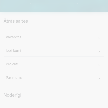
Kājene
Ātrās saites
Vakances
Iepirkumi
Projekti
Par mums
Noderīgi