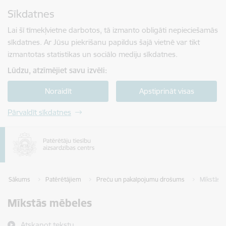
Pāriet uz lapas saturu
Sīkdatnes
Spied
lai meklētu
Enter
Lai šī tīmekļvietne darbotos, tā izmanto obligāti nepieciešamās
sīkdatnes. Ar Jūsu piekrišanu papildus šajā vietnē var tikt
izmantotas statistikas un sociālo mediju sīkdatnes.
Lūdzu, atzīmējiet savu izvēli:
Noraidīt
Apstiprināt visas
Pārvaldīt sīkdatnes
Sākums
Patērētājiem
Preču un pakalpojumu drošums
Mīkstās 
Mīkstās mēbeles
Atskaņot tekstu