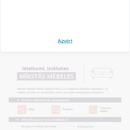
MĒBEĻU IEGĀDE INTERNETĀ
KO DARĪT, JA MĒBELE IR NEATBILSTOŠA?
Aizvērt