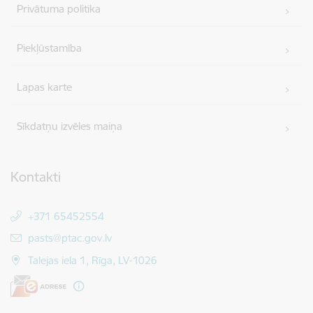
Privātuma politika
Piekļūstamība
Lapas karte
Sīkdatņu izvēles maiņa
Kontakti
+371 65452554
E-pasts:
pasts@ptac.gov.lv
Talejas iela 1, Rīga, LV-1026