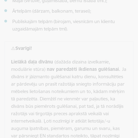
Mājai (virtuvē, guļamistabā, bērnu istabā tml.);
Ārtelpām (dārzam, balkonam, terasei);
Publiskajām telpām (birojam, viesnīcām un klientu
uzgaidāmajām telpām tml).
⚠️
Svarīgi!
Lielākā daļa dīvānu
(dažāda dizaina izvelkamie,
modulārie stūra)
nav paredzēti ikdienas gulēšanai.
Ja
dīvāns ir jāizmanto gulēšanai katru dienu, konsultēties
ar pārdevēju un prasīt ražotāja sniegto informāciju par
mēbeles lietošanas noteikumiem un to, kādam mērķim
tā paredzēta. Diemžēl ne vienmēr var paļauties, ka
dīvāns būs piemērots gulēšanai, pat tad, ja tā norādījis
ražotājs vai tirgotājs preces aprakstā veikalā vai
internetveikalā. Ļoti nozīmīgi ir atklāt lietotāja/-u
auguma īpatnības, piemēram, garumu un svaru, kas
var pārsniegt EN standartos noteikto, tāpat nozīmīgi