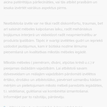
aicina patērētājus pārliecināties, vai tās atbilst prasībām un
iesaka izvērtēt vairākus aspektus pirms.
Neatbilstoša izvēle var ne tikai radīt diskomfortu, traumas, bet
arī saīsināt mēbeles kalpošanas laiku, radīt mehāniskus
bojājumus interjerā un visbeidzot radīt neapmierinātību ar
produkta īpašībām. Tāpēc ir svarīgi izvēlēties gudri un iepriekš
uzdodot jautājumus, kam ir būtiska nozīme lēmuma
pieņemšanā un kvalitatīvas mīkstās mēbeles iegādē.
Mīkstās mēbeles ( piemēram, dīvāni, atpūtas krēsli u.c.) ir
pieejamas dažādām vajadzībām. Lai atbilstoši savam
dzīvesveidam un reālajām vajadzībām pārdomāti izvēlētos
ērtāko, drošāko un atbilstošāko, pievērsiet uzmanību kādam
mērķim un pielietojumam mīksto mēbeli paredzēts iegādāties,
t.i. sēdēšanai, gulēšanai vai kombinētai izmantošanai.
Informējiet par to ražotāju, pārdevēju.