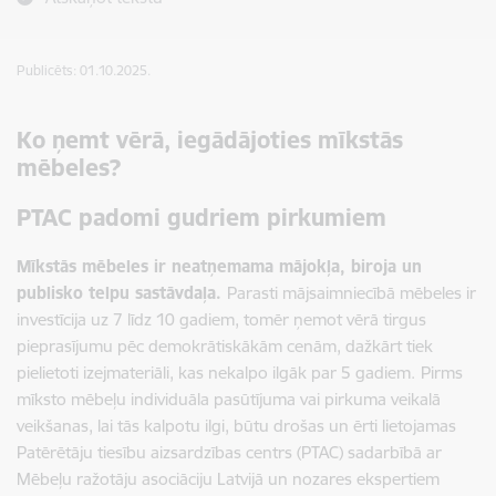
Publicēts: 01.10.2025.
Ko ņemt vērā, iegādājoties mīkstās
mēbeles?
PTAC padomi gudriem pirkumiem
Mīkstās mēbeles ir neatņemama mājokļa, biroja un
publisko telpu sastāvdaļa.
Parasti mājsaimniecībā mēbeles ir
investīcija uz 7 līdz 10 gadiem, tomēr ņemot vērā tirgus
pieprasījumu pēc demokrātiskākām cenām, dažkārt tiek
pielietoti izejmateriāli, kas nekalpo ilgāk par 5 gadiem.
Pirms
mīksto mēbeļu individuāla pasūtījuma vai pirkuma veikalā
veikšanas, lai tās kalpotu ilgi, būtu drošas un ērti lietojamas
Patērētāju tiesību aizsardzības centrs (PTAC) sadarbībā ar
Mēbeļu ražotāju asociāciju Latvijā un nozares ekspertiem