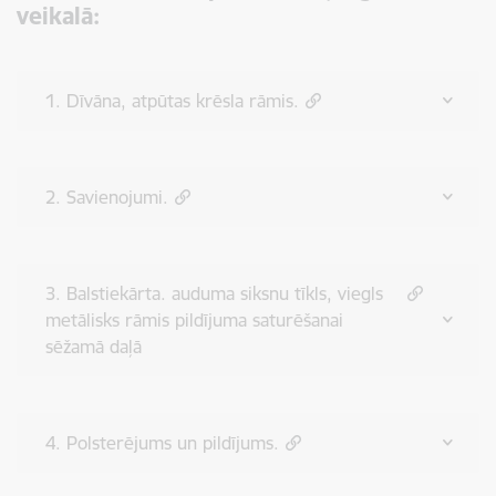
veikalā:
1. Dīvāna, atpūtas krēsla rāmis.
2. Savienojumi.
3. Balstiekārta. auduma siksnu tīkls, viegls
metālisks rāmis pildījuma saturēšanai
sēžamā daļā
4. Polsterējums un pildījums.