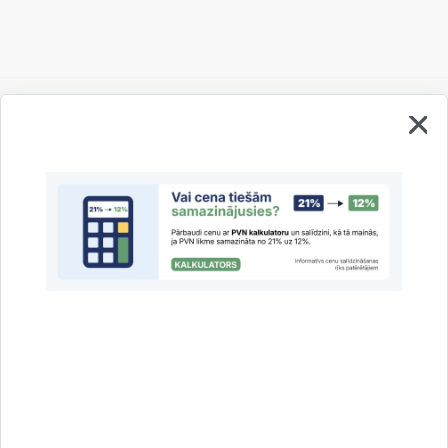
Vai šī informācija bija noderīga?
Sniegt atsauksmi