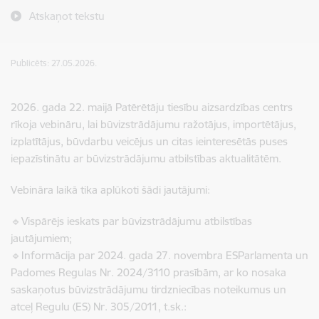
Atskaņot tekstu
Publicēts: 27.05.2026.
2026. gada 22. maijā Patērētāju tiesību aizsardzības centrs
rīkoja vebināru, lai būvizstrādājumu ražotājus, importētājus,
izplatītājus, būvdarbu veicējus un citas ieinteresētās puses
iepazīstinātu ar būvizstrādājumu atbilstības aktualitātēm.
Vebināra laikā tika aplūkoti šādi jautājumi:
🔹Vispārējs ieskats par būvizstrādājumu atbilstības
jautājumiem;
🔹Informācija par 2024. gada 27. novembra ESParlamenta un
Padomes Regulas Nr. 2024/3110 prasībām, ar ko nosaka
saskaņotus būvizstrādājumu tirdzniecības noteikumus un
atceļ Regulu (ES) Nr. 305/2011, t.sk.: