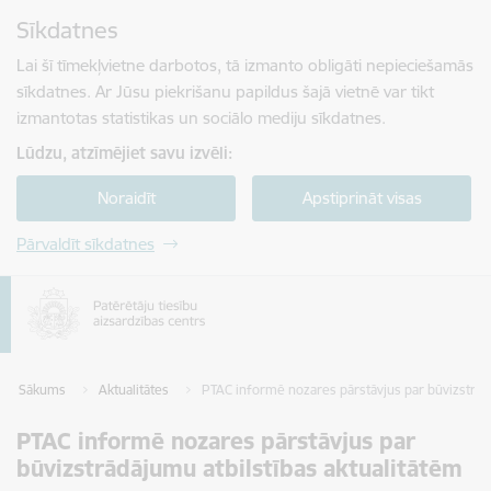
Pāriet uz lapas saturu
Sīkdatnes
Spied
lai meklētu
Enter
Lai šī tīmekļvietne darbotos, tā izmanto obligāti nepieciešamās
sīkdatnes. Ar Jūsu piekrišanu papildus šajā vietnē var tikt
izmantotas statistikas un sociālo mediju sīkdatnes.
Lūdzu, atzīmējiet savu izvēli:
Noraidīt
Apstiprināt visas
Pārvaldīt sīkdatnes
Sākums
Aktualitātes
PTAC informē nozares pārstāvjus par būvizstrādā
PTAC informē nozares pārstāvjus par
būvizstrādājumu atbilstības aktualitātēm