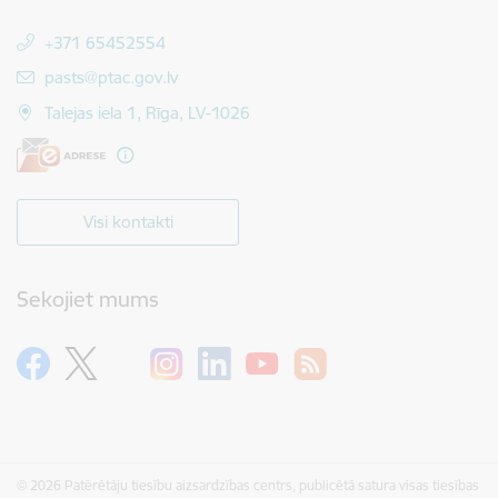
+371 65452554
E-pasts:
pasts@ptac.gov.lv
Talejas iela 1, Rīga, LV-1026
Visi kontakti
Sekojiet mums
© 2026 Patērētāju tiesību aizsardzības centrs, publicētā satura visas tiesības