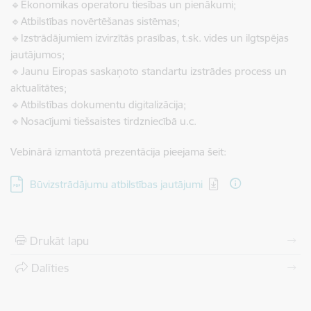
🔹Ekonomikas operatoru tiesības un pienākumi;
🔹Atbilstības novērtēšanas sistēmas;
🔹Izstrādājumiem izvirzītās prasības, t.sk. vides un ilgtspējas
jautājumos;
🔹Jaunu Eiropas saskaņoto standartu izstrādes process un
aktualitātes;
🔹Atbilstības dokumentu digitalizācija;
🔹Nosacījumi tiešsaistes tirdzniecībā u.c.
Vebinārā izmantotā prezentācija pieejama šeit:
Lejupielādēt:
Būvizstrādājumu atbilstības jautājumi
Drukāt lapu
Dalīties