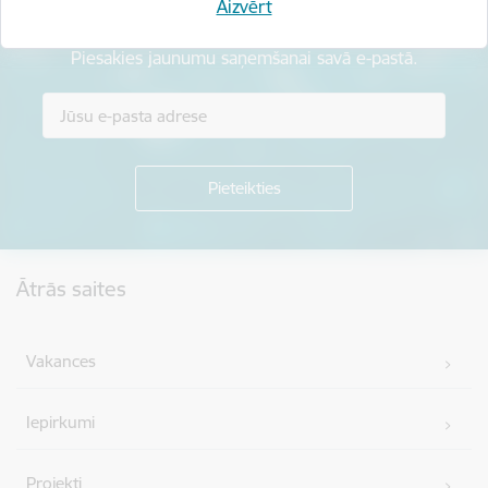
Aizvērt
Esi pirmais, kas uzzina!
Piesakies jaunumu saņemšanai savā e-pastā.
Kājene
Ātrās saites
Vakances
Iepirkumi
Projekti