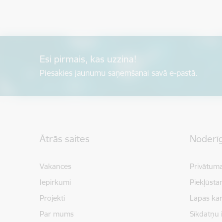
Esi pirmais, kas uzzina!
Piesakies jaunumu saņemšanai savā e-pastā.
Kājene
Ātrās saites
Noderīg
Vakances
Privātuma
Iepirkumi
Piekļūsta
Projekti
Lapas kar
Par mums
Sīkdatņu 