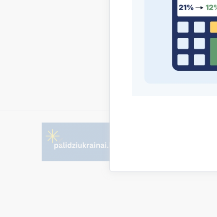
Saistī
Aktualitāt