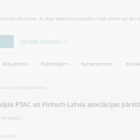
iešamās sīkdatnes. Ar Jūsu piekrišanu papildus šajā vietnē var tikt i
Pārvaldīt sīkdatnes
Aktualitātes
Patērētājiem
Komersantiem
Kontak
ociācijas pārstāvju tikšanās
nājās PTAC un Fintech Latvia asociācijas pārst
ņot tekstu
25.09.2025.