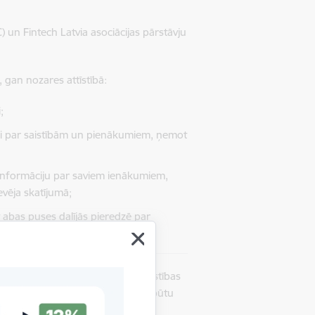
) un Fintech Latvia asociācijas pārstāvju
, gan nozares attīstībā:
;
tni par saistībām un pienākumiem, ņemot
 informāciju par saviem ienākumiem,
evēja skatījumā;
 abas puses dalījās pieredzē par
atīšanā.
ērētājiem, lai apzinātos savas saistības
ā, kas ir svarīgi, lai patērētajiem būtu