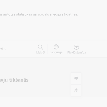
zmantotas statistikas un sociālo mediju sīkdatnes.
ti
Language
Meklēt
Piekļūstamība
āvju tikšanās