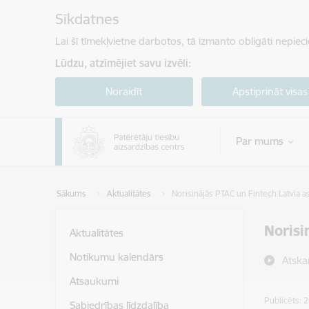
Pāriet uz lapas saturu
Sīkdatnes
Lai šī tīmekļvietne darbotos, tā izmanto obligāti nepiec
Lūdzu, atzīmējiet savu izvēli:
Noraidīt
Apstiprināt visas
Par mums
Sākums
Aktualitātes
Norisinājās PTAC un Fintech Latvia as
Norisi
Aktualitātes
Notikumu kalendārs
Atska
Atsaukumi
Publicēts: 
Sabiedrības līdzdalība