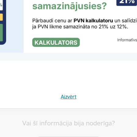
tas tēmas
es:
Finanšu pakalpojumi
Jaunumi
Aizvērt
Vai šī informācija bija noderīga?