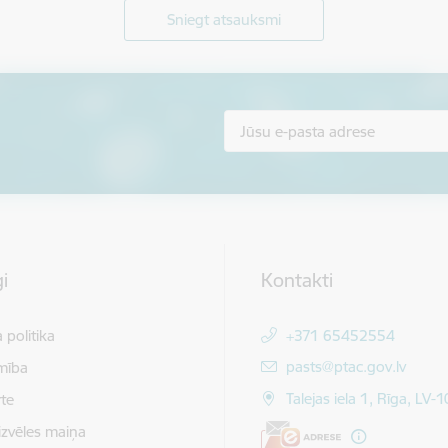
Sniegt atsauksmi
i
Kontakti
 politika
+371 65452554
E-pasts:
pasts@ptac.gov.lv
mība
Talejas iela 1, Rīga, LV-
te
izvēles maiņa