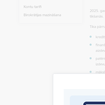
Kontu tarifi
2025. gad
Birokrātijas mazināšana
tikšanās.
Tika pārru
kredīt
finan
aizde
patēr
izdev
māksl
māksl
Zaiga
un ai
pieej