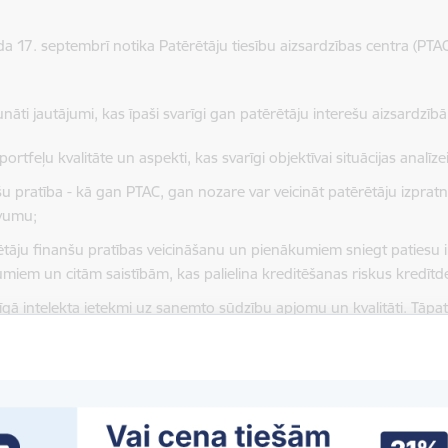
a 17. septembrī notika Pat
ērētāju tiesību aizsardzības centra (PTAC
nāti jautājumi, kas īpaši svarīgi gan patērētāju interešu aizsardzībā
portfeļu kvalitāte un aspekti, kas svarīgi objektīvai situācijas analīzei
šu pratība - kā gan PTAC, gan nozare var veicināt patērētāju izpra
vumu;
ētāju finanšu pratības veicināšanu un pienākumiem sniegt patiesu
umiem un citām saistībām, kas palielina kreditēšanas riskus kredītd
īgā intelekta ietekmi uz saņemto sūdzību apjomu un kvalitāti. Tāpat
īgā intelekta rīku izmantošanu klientu apkalpošanā un sūdzību izsk
 Liepiņa: "Šāds atvērts dialogs ar nozari palīdz veidot drošu vidi pat
zņemtos atbildīgi. Vienlaikus tas sekmē ilgtspējīgu finanšu vidi Latvij
ami inovatīvi, saprotami un ērti finanšu produkti."