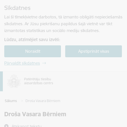
Pāriet uz lapas saturu
Sīkdatnes
Spied
lai meklētu
Enter
Lai šī tīmekļvietne darbotos, tā izmanto obligāti nepieciešamās
sīkdatnes. Ar Jūsu piekrišanu papildus šajā vietnē var tikt
izmantotas statistikas un sociālo mediju sīkdatnes.
Lūdzu, atzīmējiet savu izvēli:
Noraidīt
Apstiprināt visas
Pārvaldīt sīkdatnes
Sākums
Droša Vasara Bērniem
Droša Vasara Bērniem
Atskaņot tekstu