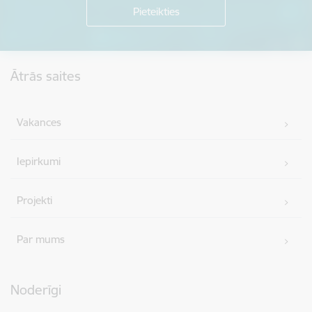
Kājene
Ātrās saites
Vakances
Iepirkumi
Projekti
Par mums
Noderīgi