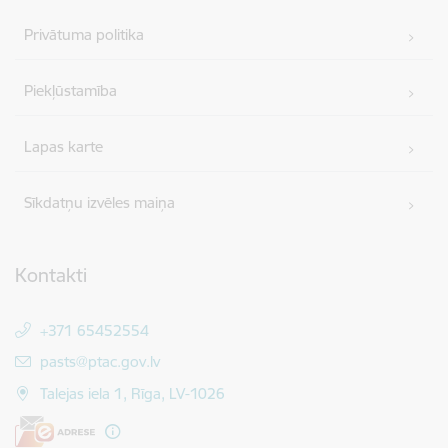
Privātuma politika
Piekļūstamība
Lapas karte
Sīkdatņu izvēles maiņa
Kontakti
+371 65452554
E-pasts:
pasts@ptac.gov.lv
Talejas iela 1, Rīga, LV-1026