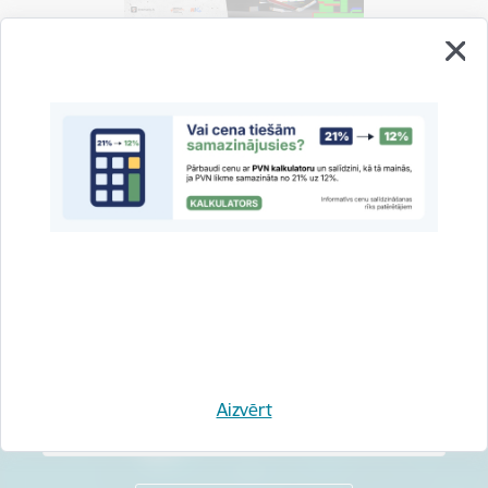
Vai šī informācija bija noderīga?
Sniegt atsauksmi
Esi pirmais, kas uzzina!
Piesakies jaunumu saņemšanai savā e-pastā.
Aizvērt