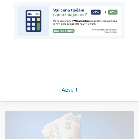
PTAC: degvielas atlaižu piedāvājumus ne
vienmēr ir viegli salīdzināt
24.07.2026.
Patērētāju tiesību aizsardzības centrs (PTAC), izvērtējot degvielas tirgotāju
lojalitātes programmas un atlaižu piedāvājumus, secinājis, ka patērētājiem
ne vienmēr ir vienkārši saprast, kurš…
Aizvērt
Jaunumi
Tirgus uzraudzība