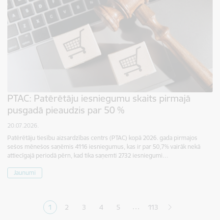
PTAC: Patērētāju iesniegumu skaits pirmajā
pusgadā pieaudzis par 50 %
20.07.2026.
Patērētāju tiesību aizsardzības centrs (PTAC) kopā 2026. gada pirmajos
sešos mēnešos saņēmis 4116 iesniegumus, kas ir par 50,7% vairāk nekā
attiecīgajā periodā pērn, kad tika saņemti 2732 iesniegumi…
Jaunumi
Lapošana
…
1
2
3
4
5
113
Pašreizējā lapa
Lapa
Lapa
Lapa
Lapa