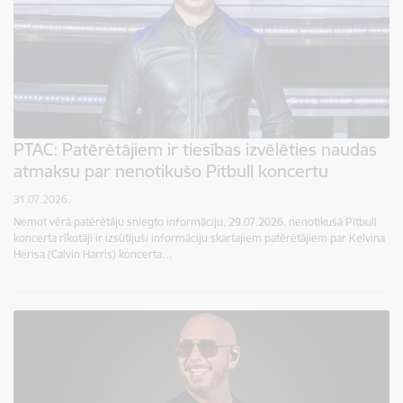
PTAC: Patērētājiem ir tiesības izvēlēties naudas
atmaksu par nenotikušo Pitbull koncertu
31.07.2026.
Ņemot vērā patērētāju sniegto informāciju, 29.07.2026. nenotikušā Pitbull
koncerta rīkotāji ir izsūtījuši informāciju skartajiem patērētājiem par Kelvina
Herisa (Calvin Harris) koncerta…