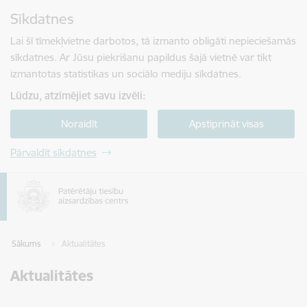
Pāriet uz lapas saturu
Sīkdatnes
Spied
lai meklētu
Enter
Lai šī tīmekļvietne darbotos, tā izmanto obligāti nepieciešamās
sīkdatnes. Ar Jūsu piekrišanu papildus šajā vietnē var tikt
izmantotas statistikas un sociālo mediju sīkdatnes.
Lūdzu, atzīmējiet savu izvēli:
Noraidīt
Apstiprināt visas
Pārvaldīt sīkdatnes
Sākums
Aktualitātes
Aktualitātes