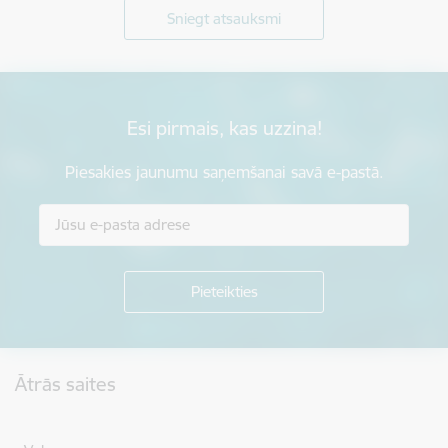
Sniegt atsauksmi
Esi pirmais, kas uzzina!
Piesakies jaunumu saņemšanai savā e-pastā.
Kājene
Ātrās saites