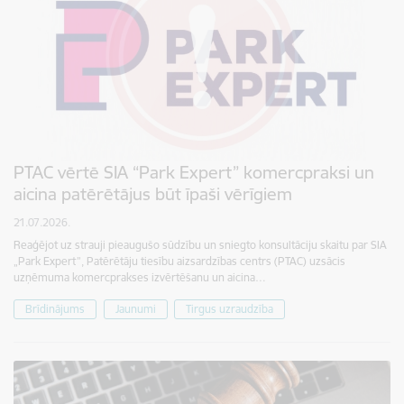
PTAC vērtē SIA “Park Expert” komercpraksi un
aicina patērētājus būt īpaši vērīgiem
21.07.2026.
Reaģējot uz strauji pieaugušo sūdzību un sniegto konsultāciju skaitu par SIA
„Park Expert”, Patērētāju tiesību aizsardzības centrs (PTAC) uzsācis
uzņēmuma komercprakses izvērtēšanu un aicina…
Brīdinājums
Jaunumi
Tirgus uzraudzība