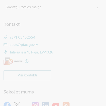
Sīkdatņu izvēles maiņa
Kontakti
+371 65452554
E-pasts:
pasts@ptac.gov.lv
Talejas iela 1, Rīga, LV-1026
Visi kontakti
Sekojiet mums