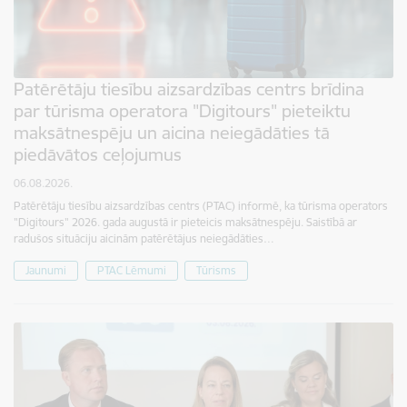
Patērētāju tiesību aizsardzības centrs brīdina
par tūrisma operatora "Digitours" pieteiktu
maksātnespēju un aicina neiegādāties tā
piedāvātos ceļojumus
06.08.2026.
Patērētāju tiesību aizsardzības centrs (PTAC) informē, ka tūrisma operators
"Digitours" 2026. gada augustā ir pieteicis maksātnespēju. Saistībā ar
radušos situāciju aicinām patērētājus neiegādāties…
Jaunumi
PTAC Lēmumi
Tūrisms