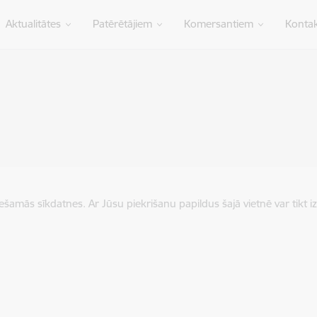
Aktualitātes
Patērētājiem
Komersantiem
Kontak
iešamās sīkdatnes. Ar Jūsu piekrišanu papildus šajā vietnē var tikt i