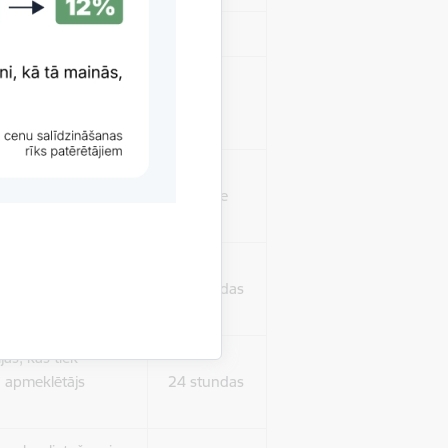
Sesija
isko datu iegūšanai
2 gadi
rasījuma līmeni.
1 minūte
isko datu iegūšanai
24 stundas
as, kas tiek
ā apmeklētājs
24 stundas