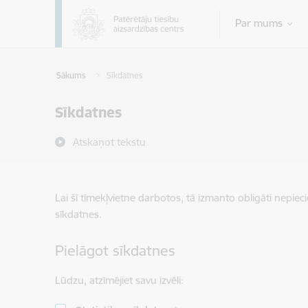
Pāriet uz lapas saturu
Par mums
Sākums
Sīkdatnes
Sīkdatnes
Atskaņot tekstu
Lai šī tīmekļvietne darbotos, tā izmanto obligāti nepiec
sīkdatnes.
Pielāgot sīkdatnes
Lūdzu, atzīmējiet savu izvēli: