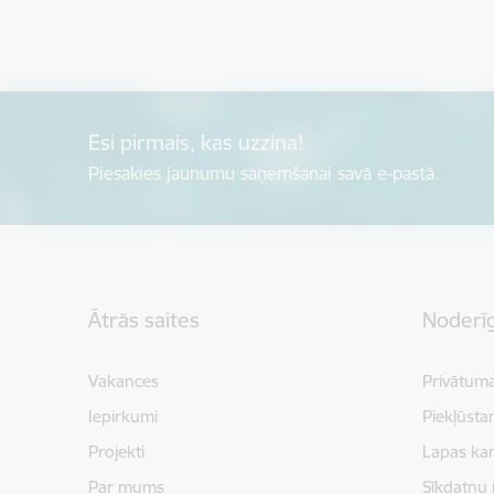
Esi pirmais, kas uzzina!
Piesakies jaunumu saņemšanai savā e-pastā.
Kājene
Ātrās saites
Noderīg
Vakances
Privātuma
Iepirkumi
Piekļūsta
Projekti
Lapas kar
Par mums
Sīkdatņu 