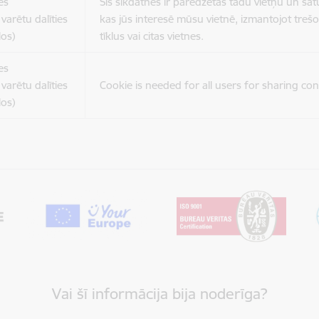
es
Šīs sīkdatnes ir paredzētas tādu vietņu un sat
varētu dalīties
kas jūs interesē mūsu vietnē, izmantojot treš
los)
tīklus vai citas vietnes.
es
varētu dalīties
Cookie is needed for all users for sharing con
los)
Vai šī informācija bija noderīga?