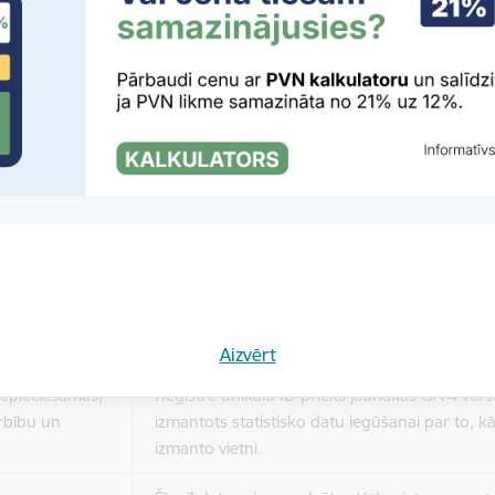
Reģistrē, ka tiek parādīts modālais logs.
nepieciešamas,
Reģistrē unikālu ID, kas tiek izmantots statist
arbību un
par to, kā apmeklētājs izmanto vietni.
nepieciešamas,
arbību un
Izmanto Google Analytics, lai samazinātu piep
nepieciešamas,
Reģistrē unikālu ID, kas tiek izmantots statist
arbību un
par to, kā apmeklētājs izmanto vietni.
Aizvērt
nepieciešamas,
Reģistrē unikālu ID priekš jaunākās GA 4 versij
arbību un
izmantots statistisko datu iegūšanai par to, k
izmanto vietni.