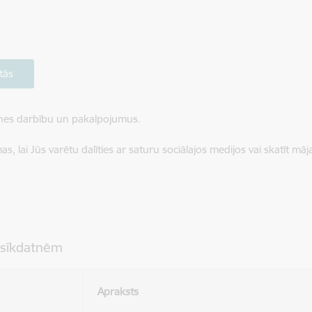
tās
ietnes darbību un pakalpojumus.
, lai Jūs varētu dalīties ar saturu sociālajos medijos vai skatīt mā
 sīkdatnēm
Apraksts