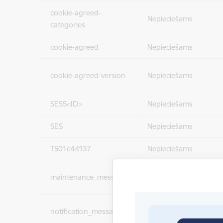
cookie-agreed-
Nepieciešams
categories
cookie-agreed
Nepieciešams
cookie-agreed-version
Nepieciešams
SESS<ID>
Nepieciešams
SES
Nepieciešams
TS01c44137
Nepieciešams
maintenance_message
Nepieciešams
notification_messages
Nepieciešams