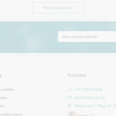
Sniegt atsauksmi
i
Kontakti
 politika
+371 65452554
E-pasts:
pasts@ptac.gov.lv
mība
Talejas iela 1, Rīga, LV-
te
izvēles maiņa