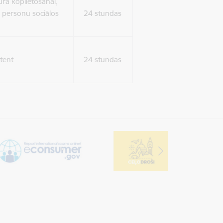
ura koplietošanai,
o personu sociālos
24 stundas
tent
24 stundas