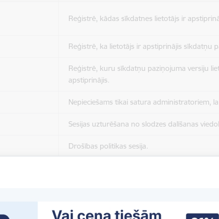
Reģistrē, kādas sīkdatnes lietotājs ir apstiprinā
Reģistrē, ka lietotājs ir apstiprinājis sīkdatņu
Reģistrē, kuru sīkdatņu paziņojuma versiju liet
apstiprinājis.
Nepieciešams tikai satura administratoriem, lai
Sesijas uzturēšana no slodzes dalīšanas viedo
Drošības politikas sesija.
Sīkdatne ir nepieciešama, lai visiem lietotājiem
ziņojumus pēc tam, kad viņi ir izlasījuši un aizv
Sīkdatne ir nepieciešama, lai visiem lietotājiem
ziņojumus pēc tam, kad viņi ir izlasījuši un aizv