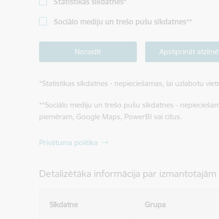
Statistikas sīkdatnes
*
Sociālo mediju un trešo pušu sīkdatnes
**
Noraidīt
Apstiprināt atzīmē
*
Statistikas sīkdatnes - nepieciešamas, lai uzlabotu v
**
Sociālo mediju un trešo pušu sīkdatnes - nepieciešamas
piemēram, Google Maps, PowerBI vai citus.
Privātuma politika
Detalizētāka informācija par izmantotajām
Sīkdatne
Grupa