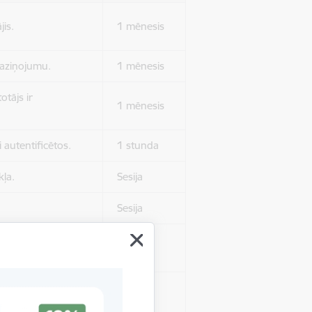
jis.
1 mēnesis
 paziņojumu.
1 mēnesis
otājs ir
1 mēnesis
 autentificētos.
1 stunda
kļa.
Sesija
Sesija
 nerādītu
Sesija
ēruši tos.
 nerādītu
Sesija
ēruši tos.