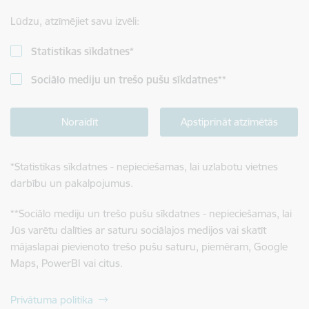
Lūdzu, atzīmējiet savu izvēli:
Statistikas sīkdatnes
*
Sociālo mediju un trešo pušu sīkdatnes
**
Noraidīt
Apstiprināt atzīmētās
*
Statistikas sīkdatnes - nepieciešamas, lai uzlabotu vietnes
darbību un pakalpojumus.
**
Sociālo mediju un trešo pušu sīkdatnes - nepieciešamas, lai
Jūs varētu dalīties ar saturu sociālajos medijos vai skatīt
mājaslapai pievienoto trešo pušu saturu, piemēram, Google
Maps, PowerBI vai citus.
Privātuma politika