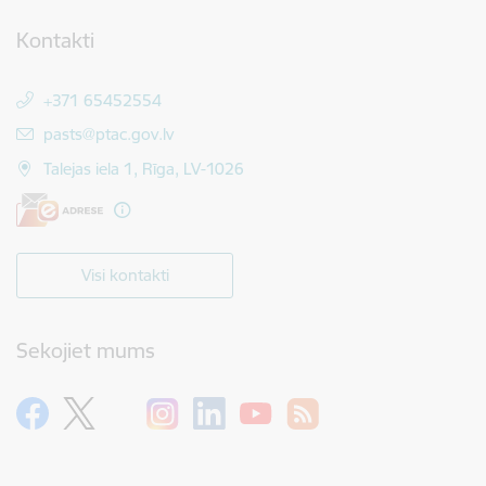
Kontakti
+371 65452554
E-pasts:
pasts@ptac.gov.lv
Talejas iela 1, Rīga, LV-1026
Visi kontakti
Sekojiet mums