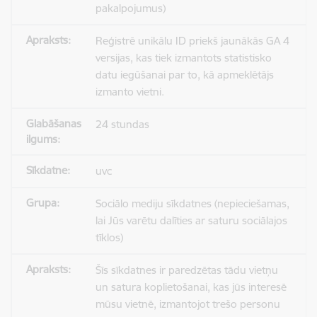
pakalpojumus)
Reģistrē unikālu ID priekš jaunākās GA 4
versijas, kas tiek izmantots statistisko
datu iegūšanai par to, kā apmeklētājs
izmanto vietni.
24 stundas
uvc
Sociālo mediju sīkdatnes (nepieciešamas,
lai Jūs varētu dalīties ar saturu sociālajos
tīklos)
Šīs sīkdatnes ir paredzētas tādu vietņu
un satura koplietošanai, kas jūs interesē
mūsu vietnē, izmantojot trešo personu