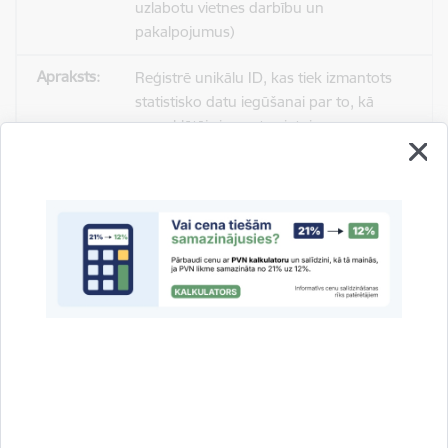
uzlabotu vietnes darbību un
pakalpojumus)
Reģistrē unikālu ID, kas tiek izmantots
statistisko datu iegūšanai par to, kā
apmeklētājs izmanto vietni.
2 gadi
_gat
Statistikas sīkdatnes (nepieciešamas, lai
uzlabotu vietnes darbību un
pakalpojumus)
Izmanto Google Analytics, lai samazinātu
pieprasījuma līmeni.
1 minūte