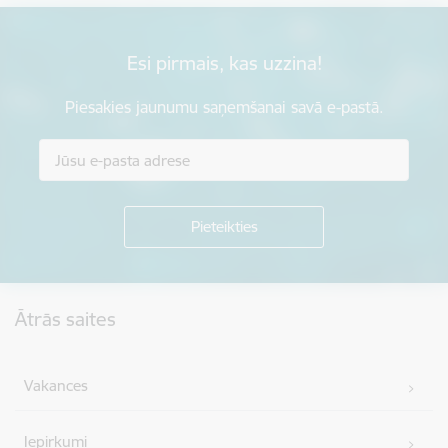
Esi pirmais, kas uzzina!
Piesakies jaunumu saņemšanai savā e-pastā.
Kājene
Ātrās saites
Vakances
Iepirkumi