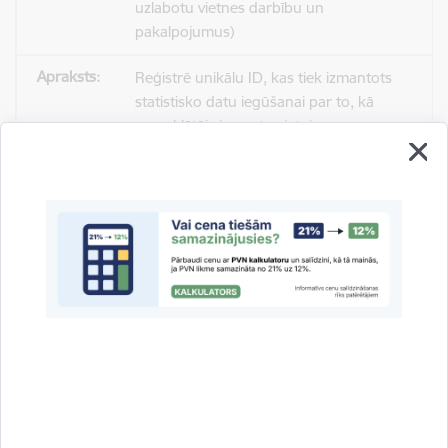
uzlabotu vietnes darbību un
pakalpojumus)
Reģistrē unikālu ID, kas tiek izmantots
statistisko datu iegūšanai par to, kā
apmeklētājs izmanto vietni.
2 gadi
_gat
Statistikas sīkdatnes (nepieciešamas, lai
uzlabotu vietnes darbību un
pakalpojumus)
Izmanto Google Analytics, lai samazinātu
pieprasījuma līmeni.
1 minūte