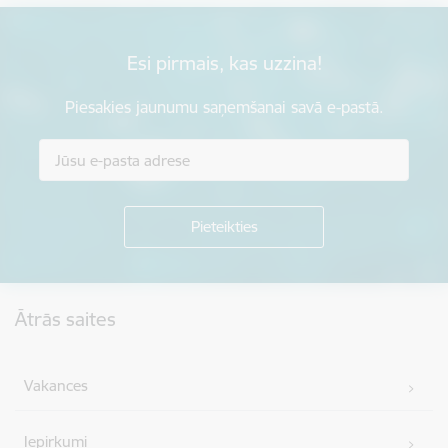
Esi pirmais, kas uzzina!
Piesakies jaunumu saņemšanai savā e-pastā.
Kājene
Ātrās saites
Vakances
Iepirkumi