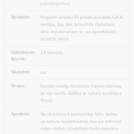
pakalpojumus)
Reģistrē unikālu ID priekš jaunākās GA 4
versijas, kas tiek izmantots statistisko
datu iegūšanai par to, kā apmeklētājs
izmanto vietni.
24 stundas
uvc
Sociālo mediju sīkdatnes (nepieciešamas,
lai Jūs varētu dalīties ar saturu sociālajos
tīklos)
Šīs sīkdatnes ir paredzētas tādu vietņu
un satura koplietošanai, kas jūs interesē
mūsu vietnē, izmantojot trešo personu