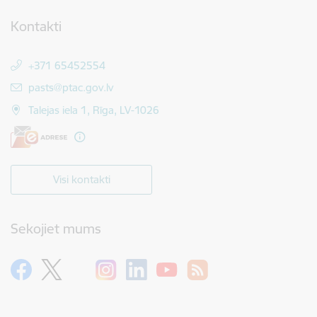
Kontakti
+371 65452554
E-pasts:
pasts@ptac.gov.lv
Talejas iela 1, Rīga, LV-1026
Visi kontakti
Sekojiet mums