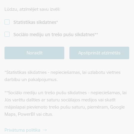
Lūdzu, atzīmējiet savu izvēli:
Statistikas sīkdatnes
*
Sociālo mediju un trešo pušu sīkdatnes
**
Noraidīt
Apstiprināt atzīmētās
*
Statistikas sīkdatnes - nepieciešamas, lai uzlabotu vietnes
darbību un pakalpojumus.
**
Sociālo mediju un trešo pušu sīkdatnes - nepieciešamas, lai
Jūs varētu dalīties ar saturu sociālajos medijos vai skatīt
mājaslapai pievienoto trešo pušu saturu, piemēram, Google
Maps, PowerBI vai citus.
Privātuma politika