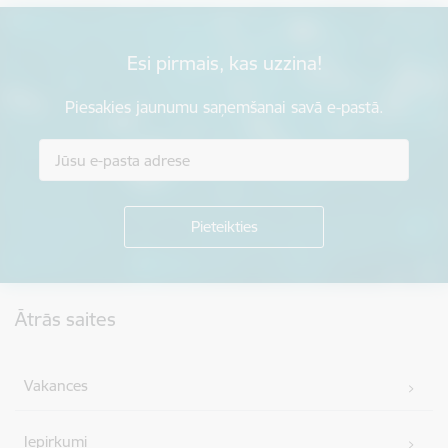
Esi pirmais, kas uzzina!
Piesakies jaunumu saņemšanai savā e-pastā.
Kājene
Ātrās saites
Vakances
Iepirkumi