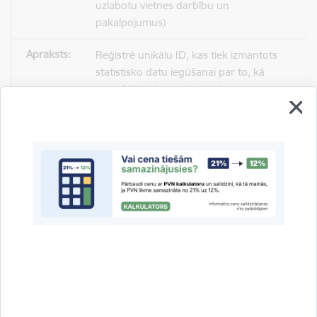
uzlabotu vietnes darbību un
pakalpojumus)
Reģistrē unikālu ID, kas tiek izmantots
statistisko datu iegūšanai par to, kā
apmeklētājs izmanto vietni.
2 gadi
_gat
Statistikas sīkdatnes (nepieciešamas, lai
uzlabotu vietnes darbību un
pakalpojumus)
Izmanto Google Analytics, lai samazinātu
pieprasījuma līmeni.
1 minūte