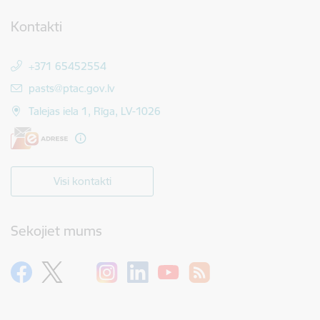
Kontakti
+371 65452554
E-pasts:
pasts@ptac.gov.lv
Talejas iela 1, Rīga, LV-1026
Visi kontakti
Sekojiet mums