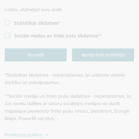
Lūdzu, atzīmējiet savu izvēli:
Statistikas sīkdatnes
*
Sociālo mediju un trešo pušu sīkdatnes
**
Noraidīt
Apstiprināt atzīmētās
*
Statistikas sīkdatnes - nepieciešamas, lai uzlabotu vietnes
darbību un pakalpojumus.
**
Sociālo mediju un trešo pušu sīkdatnes - nepieciešamas, lai
Jūs varētu dalīties ar saturu sociālajos medijos vai skatīt
mājaslapai pievienoto trešo pušu saturu, piemēram, Google
Maps, PowerBI vai citus.
Privātuma politika