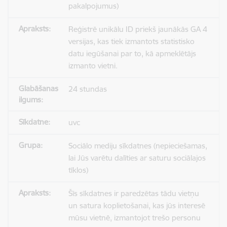
pakalpojumus)
Reģistrē unikālu ID priekš jaunākās GA 4
versijas, kas tiek izmantots statistisko
datu iegūšanai par to, kā apmeklētājs
izmanto vietni.
24 stundas
uvc
Sociālo mediju sīkdatnes (nepieciešamas,
lai Jūs varētu dalīties ar saturu sociālajos
tīklos)
Šīs sīkdatnes ir paredzētas tādu vietņu
un satura koplietošanai, kas jūs interesē
mūsu vietnē, izmantojot trešo personu