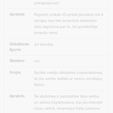
pakalpojumus)
Reģistrē unikālu ID priekš jaunākās GA 4
versijas, kas tiek izmantots statistisko
datu iegūšanai par to, kā apmeklētājs
izmanto vietni.
24 stundas
uvc
Sociālo mediju sīkdatnes (nepieciešamas,
lai Jūs varētu dalīties ar saturu sociālajos
tīklos)
Šīs sīkdatnes ir paredzētas tādu vietņu
un satura koplietošanai, kas jūs interesē
mūsu vietnē, izmantojot trešo personu