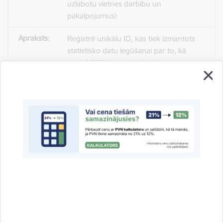
uzlabotu vietnes darbību un
pakalpojumus)
Reģistrē unikālu ID, kas tiek izmantots
statistisko datu iegūšanai par to, kā
apmeklētājs izmanto vietni.
2 gadi
_gat
Statistikas sīkdatnes (nepieciešamas, lai
uzlabotu vietnes darbību un
pakalpojumus)
Izmanto Google Analytics, lai samazinātu
pieprasījuma līmeni.
1 minūte