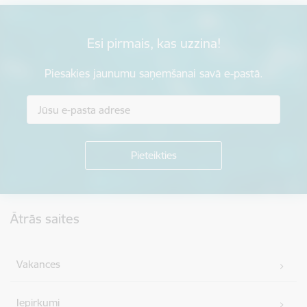
Esi pirmais, kas uzzina!
Piesakies jaunumu saņemšanai savā e-pastā.
Kājene
Ātrās saites
Vakances
Iepirkumi