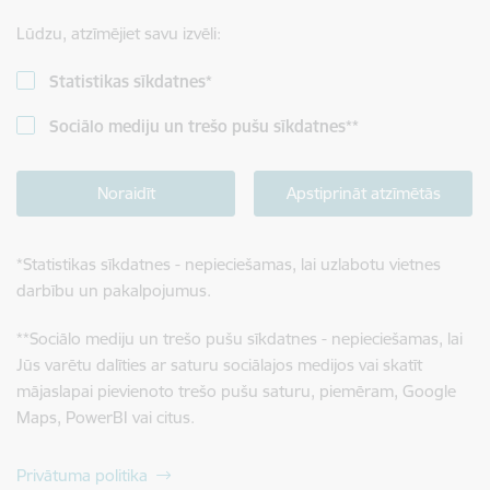
Lūdzu, atzīmējiet savu izvēli:
Statistikas sīkdatnes
*
Sociālo mediju un trešo pušu sīkdatnes
**
Noraidīt
Apstiprināt atzīmētās
*
Statistikas sīkdatnes - nepieciešamas, lai uzlabotu vietnes
darbību un pakalpojumus.
**
Sociālo mediju un trešo pušu sīkdatnes - nepieciešamas, lai
Jūs varētu dalīties ar saturu sociālajos medijos vai skatīt
mājaslapai pievienoto trešo pušu saturu, piemēram, Google
Maps, PowerBI vai citus.
Privātuma politika