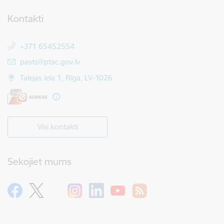
Kontakti
+371 65452554
E-pasts:
pasts@ptac.gov.lv
Talejas iela 1, Rīga, LV-1026
Visi kontakti
Sekojiet mums