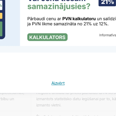
Reģistrē, ka tiek parādīts modālais logs.
nepieciešamas,
Reģistrē unikālu ID, kas tiek izmantots statist
arbību un
par to, kā apmeklētājs izmanto vietni.
nepieciešamas,
arbību un
Izmanto Google Analytics, lai samazinātu piep
nepieciešamas,
Reģistrē unikālu ID, kas tiek izmantots statist
arbību un
par to, kā apmeklētājs izmanto vietni.
Aizvērt
nepieciešamas,
Reģistrē unikālu ID priekš jaunākās GA 4 versij
arbību un
izmantots statistisko datu iegūšanai par to, k
izmanto vietni.