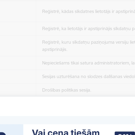
Reģistrē, kādas sīkdatnes lietotājs ir apstiprinā
Reģistrē, ka lietotājs ir apstiprinājis sīkdatņu
Reģistrē, kuru sīkdatņu paziņojuma versiju liet
apstiprinājis.
Nepieciešams tikai satura administratoriem, lai
Sesijas uzturēšana no slodzes dalīšanas viedo
Drošības politikas sesija.
Sīkdatne ir nepieciešama, lai visiem lietotājiem
ziņojumus pēc tam, kad viņi ir izlasījuši un aizv
Sīkdatne ir nepieciešama, lai visiem lietotājiem
ziņojumus pēc tam, kad viņi ir izlasījuši un aizv