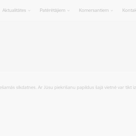
Aktualitātes
Patērētājiem
Komersantiem
Kontak
iešamās sīkdatnes. Ar Jūsu piekrišanu papildus šajā vietnē var tikt i