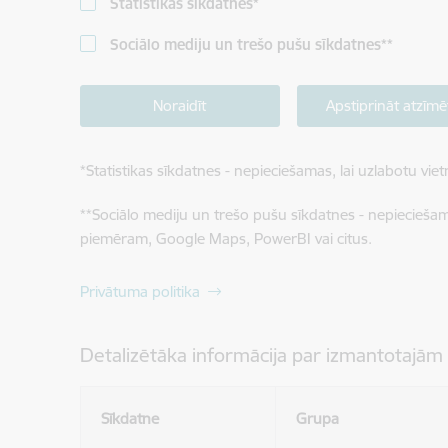
Statistikas sīkdatnes
*
Sociālo mediju un trešo pušu sīkdatnes
**
Noraidīt
Apstiprināt atzīmē
*
Statistikas sīkdatnes - nepieciešamas, lai uzlabotu v
**
Sociālo mediju un trešo pušu sīkdatnes - nepieciešamas
piemēram, Google Maps, PowerBI vai citus.
Privātuma politika
Detalizētāka informācija par izmantotajām
Sīkdatne
Grupa