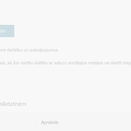
tās
ietnes darbību un pakalpojumus.
, lai Jūs varētu dalīties ar saturu sociālajos medijos vai skatīt mā
 sīkdatnēm
Apraksts