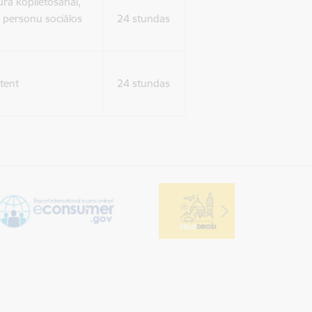
ura koplietošanai,
o personu sociālos
24 stundas
tent
24 stundas