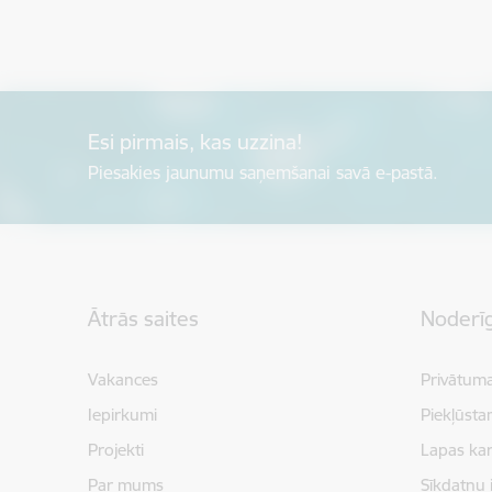
Esi pirmais, kas uzzina!
Piesakies jaunumu saņemšanai savā e-pastā.
Kājene
Ātrās saites
Noderīg
Vakances
Privātuma
Iepirkumi
Piekļūsta
Projekti
Lapas kar
Par mums
Sīkdatņu 