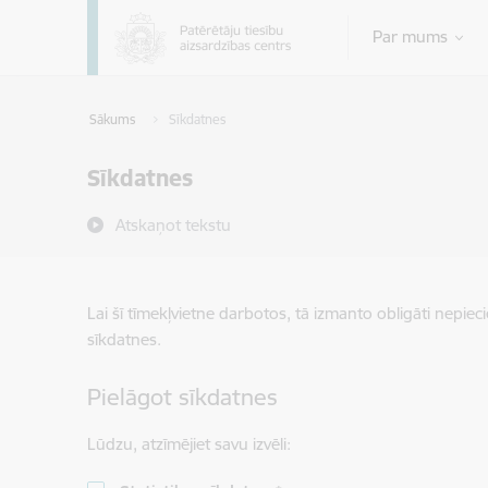
Pāriet uz lapas saturu
Par mums
Sākums
Sīkdatnes
Sīkdatnes
Atskaņot tekstu
Lai šī tīmekļvietne darbotos, tā izmanto obligāti nepiec
sīkdatnes.
Pielāgot sīkdatnes
Lūdzu, atzīmējiet savu izvēli: