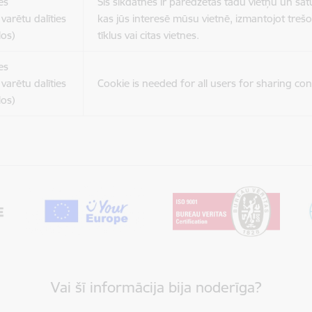
es
Šīs sīkdatnes ir paredzētas tādu vietņu un sat
varētu dalīties
kas jūs interesē mūsu vietnē, izmantojot treš
los)
tīklus vai citas vietnes.
es
varētu dalīties
Cookie is needed for all users for sharing con
los)
Vai šī informācija bija noderīga?