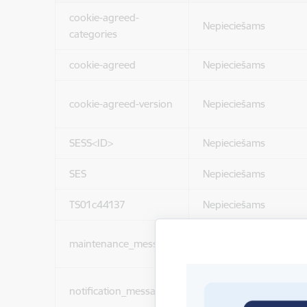
cookie-agreed-
Nepieciešams
categories
cookie-agreed
Nepieciešams
cookie-agreed-version
Nepieciešams
SESS<ID>
Nepieciešams
SES
Nepieciešams
TS01c44137
Nepieciešams
maintenance_message
Nepieciešams
notification_messages
Nepieciešams