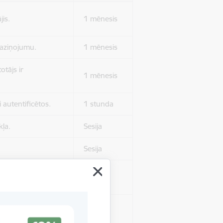
jis.
1 mēnesis
 paziņojumu.
1 mēnesis
otājs ir
1 mēnesis
 autentificētos.
1 stunda
kļa.
Sesija
Sesija
 nerādītu
Sesija
ēruši tos.
 nerādītu
Sesija
ēruši tos.