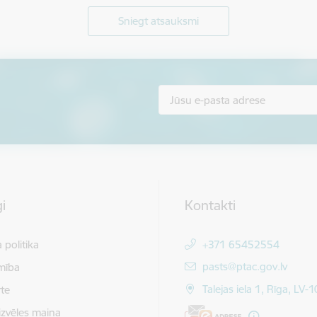
Sniegt atsauksmi
i
Kontakti
 politika
+371 65452554
E-pasts:
pasts@ptac.gov.lv
mība
Talejas iela 1, Rīga, LV-
te
izvēles maiņa