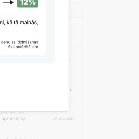
Sesija
isko datu iegūšanai
2 gadi
rasījuma līmeni.
1 minūte
isko datu iegūšanai
24 stundas
as, kas tiek
ā apmeklētājs
24 stundas