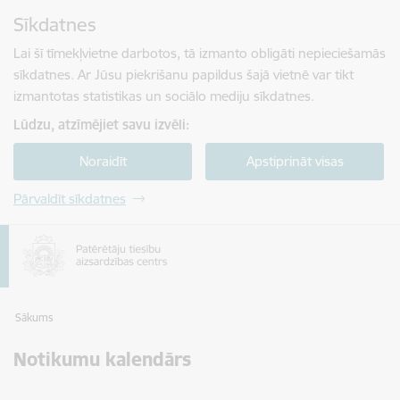
Pāriet uz lapas saturu
Sīkdatnes
Spied
lai meklētu
Enter
Lai šī tīmekļvietne darbotos, tā izmanto obligāti nepieciešamās
sīkdatnes. Ar Jūsu piekrišanu papildus šajā vietnē var tikt
izmantotas statistikas un sociālo mediju sīkdatnes.
Lūdzu, atzīmējiet savu izvēli:
Noraidīt
Apstiprināt visas
Pārvaldīt sīkdatnes
Sākums
Notikumu kalendārs