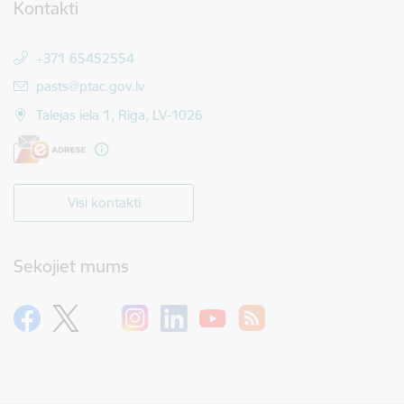
Kontakti
+371 65452554
E-pasts:
pasts@ptac.gov.lv
Talejas iela 1, Rīga, LV-1026
Visi kontakti
Sekojiet mums