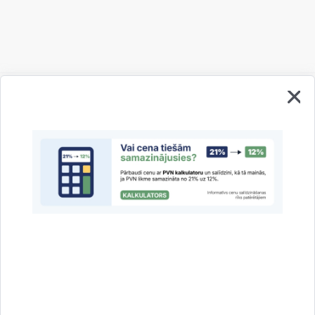
Vai šī informācija bija noderīga?
Sniegt atsauksmi