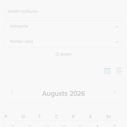
Meklēt notikumu
Kategorija
Norises vieta
Aizvērt
Augusts 2026
P
O
T
C
P
S
Sv
25
26
27
28
29
1
2