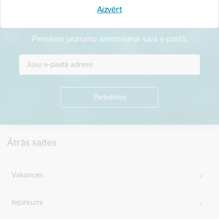
Aizvērt
Esi pirmais, kas uzzina!
Piesakies jaunumu saņemšanai savā e-pastā.
Kājene
Ātrās saites
Vakances
Iepirkumi