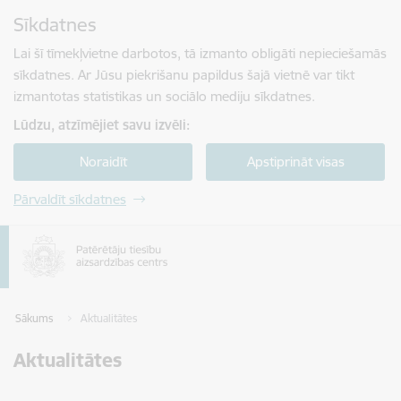
Pāriet uz lapas saturu
Sīkdatnes
Spied
lai meklētu
Enter
Lai šī tīmekļvietne darbotos, tā izmanto obligāti nepieciešamās
sīkdatnes. Ar Jūsu piekrišanu papildus šajā vietnē var tikt
izmantotas statistikas un sociālo mediju sīkdatnes.
Lūdzu, atzīmējiet savu izvēli:
Noraidīt
Apstiprināt visas
Pārvaldīt sīkdatnes
Sākums
Aktualitātes
Aktualitātes