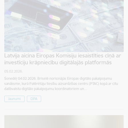
Latvija aicina Eiropas Komisiju iesaistīties cīņā ar
investīciju krāpniecību digitālajās platformās
05.02.2026.
Šonedēļ 04.02.2026. Briselē norisinājās Eiropas digitālo pakalpojumu
sanāksme, kurā Patērētāju tiesību aizsardzības centrs (PTAC) kopā ar citu
dalībvalstu digitālo pakalpojumu koordinatoriem un…
Jaunumi
DPA