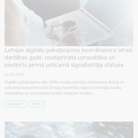
Latvijas digitālo pakalpojumu koordinatora otrais
darbības gads: nostiprināta uzraudzība un
piešķirts pirmā uzticamā signalizētāja statuss
22.05.2026.
Digitālo pakalpojumu akts (DPA) nosaka vienotus noteikumus drošai un
uzticamai tiešsaistes videi Eiropas Savienībā, stiprinot lietotāju tiesību
aizsardzību un uzraudzības iestāžu iespējas vērsties…
Jaunumi
DPA