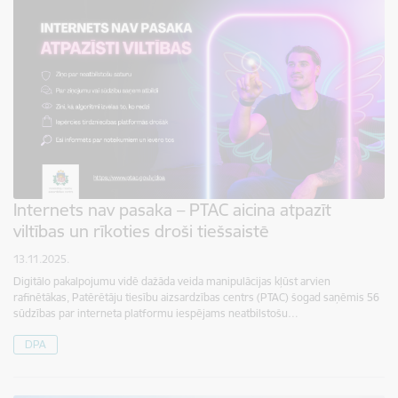
Internets nav pasaka – PTAC aicina atpazīt
viltības un rīkoties droši tiešsaistē
13.11.2025.
Digitālo pakalpojumu vidē dažāda veida manipulācijas kļūst arvien
rafinētākas, Patērētāju tiesību aizsardzības centrs (PTAC) šogad saņēmis 56
sūdzības par interneta platformu iespējams neatbilstošu…
DPA