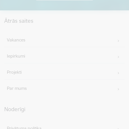
Kājene
Ātrās saites
Vakances
Iepirkumi
Projekti
Par mums
Noderīgi
Privātuma politika