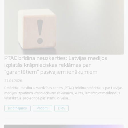
PTAC brīdina neuzķerties: Latvijas medijos
izplatās krāpnieciskas reklāmas par
“garantētiem” pasīvajiem ienākumiem
23.01.2026.
Patērētāju tiesību aizsardzības centrs (PTAC) brīdina patērētājus par Latvijas
medijos izplatītām krāpnieciskām reklāmām, kurās, izmantojot maldinošus
virsrakstus, sabiedrībā pazīstamu cilvēku…
Brīdinājums
Padomi
DPA