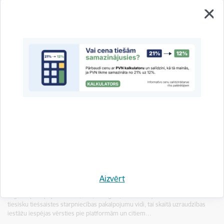
Latvijas digitālo pakalpojumu koordinators
publicē pirmo ikgadējo ziņojumu par Digitālo
pakalpojumu akta ieviešanu
Aizvērt
28.04.2025.
Digitālo pakalpojumu akts (DPA) ir regula, kuras mērķis ir nodrošināt
tiesisku tiešsaistes starpniecības pakalpojumu vidi, tai skaitā uzraudzības
iestāžu iespējas vērsties pie platformām un citiem…