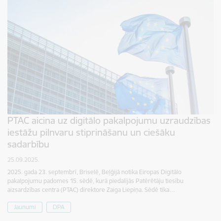
PTAC aicina uz digitālo pakalpojumu uzraudzības
iestāžu pilnvaru stiprināšanu un ciešāku
sadarbību
25.09.2025.
2025. gada 23. septembrī, Briselē, Beļģijā notika Eiropas Digitālo
pakalpojumu padomes 15. sēdē, kurā piedalījās Patērētāju tiesību
aizsardzības centra (PTAC) direktore Zaiga Liepiņa. Sēdē tika…
Jaunumi
DPA