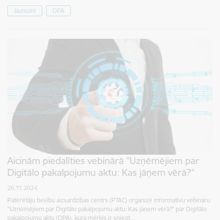
Jaunumi
DPA
Aicinām piedalīties vebinārā "Uzņēmējiem par
Digitālo pakalpojumu aktu: Kas jāņem vērā?"
26.11.2024.
Patērētāju tiesību aizsardzības centrs (PTAC) organizē informatīvu vebināru
"Uzņēmējiem par Digitālo pakalpojumu aktu: Kas jāņem vērā?" par Digitālo
pakalpojumu aktu (DPA), kura mērķis ir sniegt…