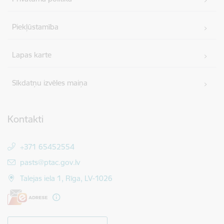
Piekļūstamība
Lapas karte
Sīkdatņu izvēles maiņa
Kontakti
+371 65452554
E-pasts:
pasts@ptac.gov.lv
Talejas iela 1, Rīga, LV-1026