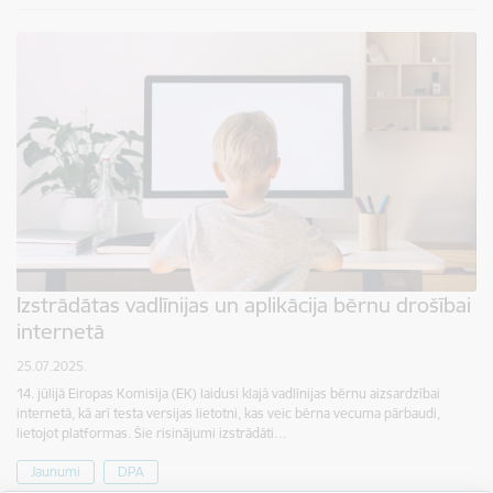
Izstrādātas vadlīnijas un aplikācija bērnu drošībai
internetā
25.07.2025.
14. jūlijā Eiropas Komisija (EK) laidusi klajā vadlīnijas bērnu aizsardzībai
internetā, kā arī testa versijas lietotni, kas veic bērna vecuma pārbaudi,
lietojot platformas. Šie risinājumi izstrādāti…
Jaunumi
DPA