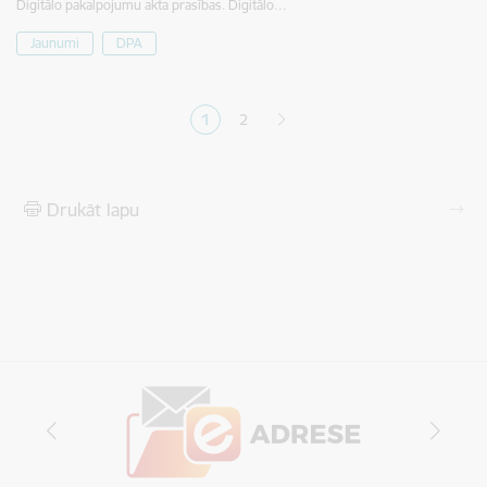
Digitālo pakalpojumu akta prasības. Digitālo…
Jaunumi
DPA
Lapošana
1
2
Pašreizējā lapa
Lapa
Drukāt lapu