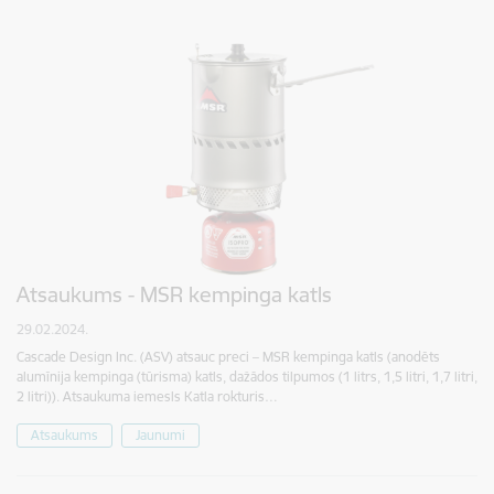
Atsaukums - MSR kempinga katls
29.02.2024.
Cascade Design Inc. (ASV) atsauc preci – MSR kempinga katls (anodēts
alumīnija kempinga (tūrisma) katls, dažādos tilpumos (1 litrs, 1,5 litri, 1,7 litri,
2 litri)). Atsaukuma iemesls Katla rokturis…
Atsaukums
Jaunumi