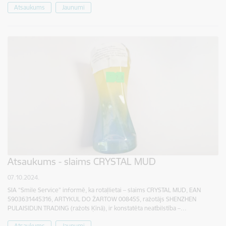
Atsaukums
Jaunumi
Atsaukums - slaims CRYSTAL MUD
07.10.2024.
SIA “Smile Service” informē, ka rotaļlietai – slaims CRYSTAL MUD, EAN
5903631445316, ARTYKUL DO ŽARTOW 008455, ražotājs SHENZHEN
PULAISIDUN TRADING (ražots Ķīnā), ir konstatēta neatbilstība –…
Atsaukums
Jaunumi