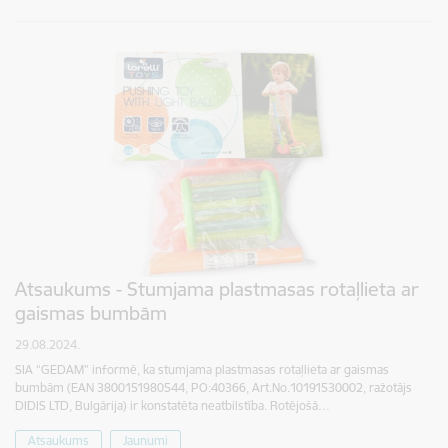
Atsaukums - Stumjama plastmasas rotaļlieta ar
gaismas bumbām
29.08.2024.
SIA “GEDAM” informē, ka stumjama plastmasas rotaļlieta ar gaismas
bumbām (EAN 3800151980544, PO:40366, Art.No.10191530002, ražotājs
DIDIS LTD, Bulgārija) ir konstatēta neatbilstība. Rotējošā…
Atsaukums
Jaunumi