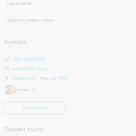
Lapas karte
Sīkdatņu izvēles maiņa
Kontakti
+371 65452554
E-pasts:
pasts@ptac.gov.lv
Talejas iela 1, Rīga, LV-1026
Visi kontakti
Sekojiet mums