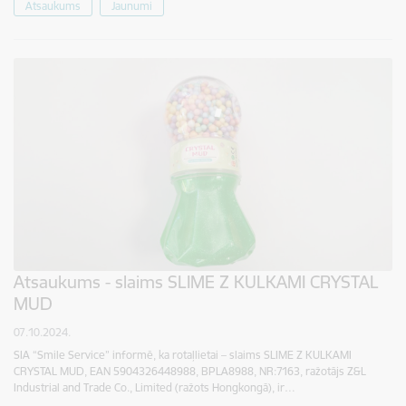
Atsaukums
Jaunumi
Atsaukums - slaims SLIME Z KULKAMI CRYSTAL
MUD
07.10.2024.
SIA “Smile Service” informē, ka rotaļlietai – slaims SLIME Z KULKAMI
CRYSTAL MUD, EAN 5904326448988, BPLA8988, NR:7163, ražotājs Z&L
Industrial and Trade Co., Limited (ražots Hongkongā), ir…