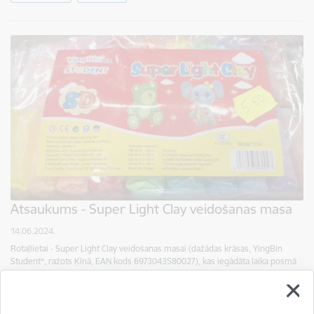
Atsaukums - Super Light Clay veidošanas masa
14.06.2024.
Rotaļlietai - Super Light Clay veidošanas masai (dažādas krāsas, YingBin
Student®, ražots Ķīnā, EAN kods 6973043580027), kas iegādāta laika posmā
no 26.07.2023. līdz 31.04.2024., ir konstatētas…
Atsaukums
Jaunumi