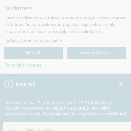
Pāriet uz lapas saturu
Sīkdatnes
Spied
lai meklētu
Enter
Lai šī tīmekļvietne darbotos, tā izmanto obligāti nepieciešamās
sīkdatnes. Ar Jūsu piekrišanu papildus šajā vietnē var tikt
izmantotas statistikas un sociālo mediju sīkdatnes.
Lūdzu, atzīmējiet savu izvēli:
Noraidīt
Apstiprināt visas
Pārvaldīt sīkdatnes
Izmaiņas
Informējam, ka 13. augustā no plkst. 19.00 ir iespējami
īslaicīgi tīmekļvietnes darbības traucējumi, jo tiks veikti
uzturēšanas darbi. Atvainojamies par sagādātajām neērtībām!