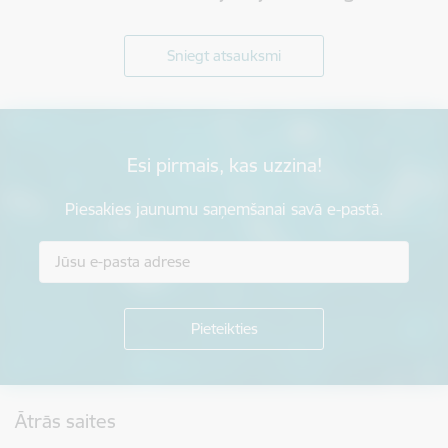
Sniegt atsauksmi
Esi pirmais, kas uzzina!
Piesakies jaunumu saņemšanai savā e-pastā.
Kājene
Ātrās saites