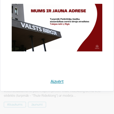
Atsaukums - Thule RideAlong bērnu velo sēdekļi
12.04.2024.
Aizvērt
Ir saņemta informācija, ka Zviedrijas ražotājs Thule AB (turpmāk – “Thule”)
veicis atsaukumu no patērētājiem precei: Thule RideAlong bērnu velo
sēdeklis (turpmāk – “Thule RideAlong”) ar modeļa…
Atsaukums
Jaunumi