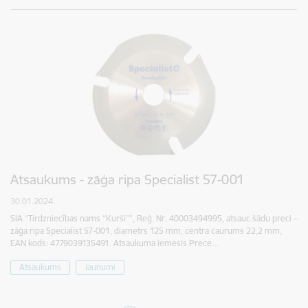
Atsaukums - zāģa ripa Specialist 57-001
30.01.2024.
SIA “Tirdzniecības nams “Kurši””, Reģ. Nr. 40003494995, atsauc šādu preci –
zāģa ripa Specialist 57-001, diametrs 125 mm, centra caurums 22,2 mm,
EAN kods: 4779039135491. Atsaukuma iemesls Prece…
Atsaukums
Jaunumi
Lapošana