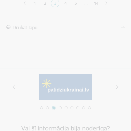
…
1
2
3
4
5
14
Lapa
Lapa
Pašreizējā lapa
Lapa
Lapa
Drukāt lapu
Vai šī informācija bija noderīga?