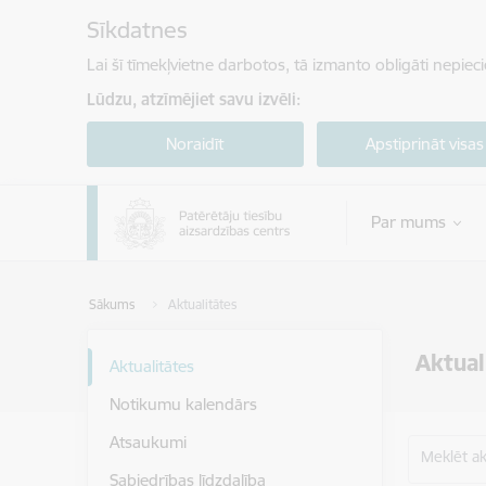
Pāriet uz lapas saturu
Sīkdatnes
Lai šī tīmekļvietne darbotos, tā izmanto obligāti nepiec
Lūdzu, atzīmējiet savu izvēli:
Noraidīt
Apstiprināt visas
Par mums
Sākums
Aktualitātes
Aktual
Aktualitātes
Notikumu kalendārs
Atsaukumi
Meklēt akt
Sabiedrības līdzdalība