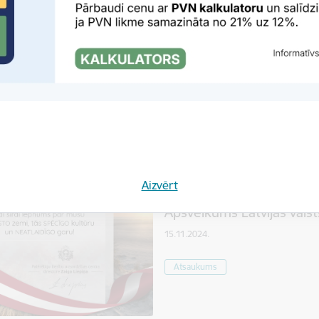
Atsaukums
Jaunumi
PTAC brīdina par nedrošu 
03.12.2024.
Patērētāju tiesību aizsardzības c
laboratorisku testēšanu, konstatē
kaitējumu veselībai, tādēļ PTAC
Atsaukums
Jaunumi
Aizvērt
Apsveikums Latvijas vals
15.11.2024.
Atsaukums