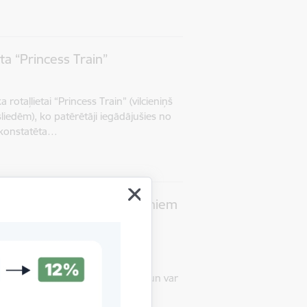
ta “Princess Train”
rotaļlietai “Princess Train” (vilcieniņš
sliedēm), ko patērētāji iegādājušies no
r konstatēta…
: novērošanas tornis bērniem
a mēbelei – novērošanas tornim
neatbilstības: Tornis ir nestabils un var
risku bērnam. Konstrukcijā var…