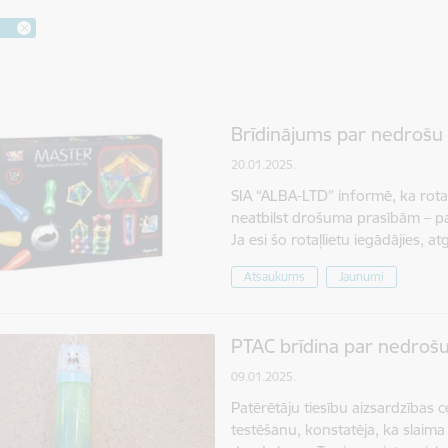
s
Brīdinājums par nedrošu 
20.01.2025.
SIA “ALBA-LTD” informē, ka rotaļ
neatbilst drošuma prasībām – p
Ja esi šo rotaļlietu iegādājies, a
Atsaukums
Jaunumi
PTAC brīdina par nedrošu 
09.01.2025.
Patērētāju tiesību aizsardzības c
testēšanu, konstatēja, ka slaima r