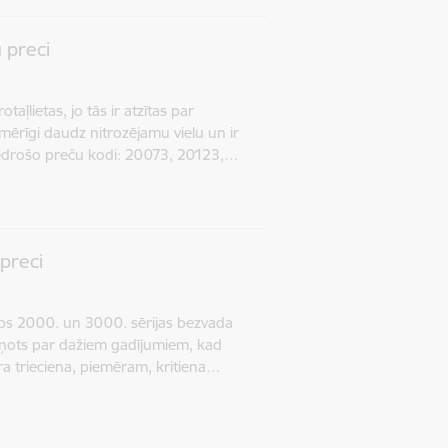
 preci
aļlietas, jo tās ir atzītas par
mērīgi daudz nitrozējamu vielu un ir
edrošo preču kodi: 20073, 20123,…
preci
lips 2000. un 3000. sērijas bezvada
iņots par dažiem gadījumiem, kad
ra trieciena, piemēram, kritiena…