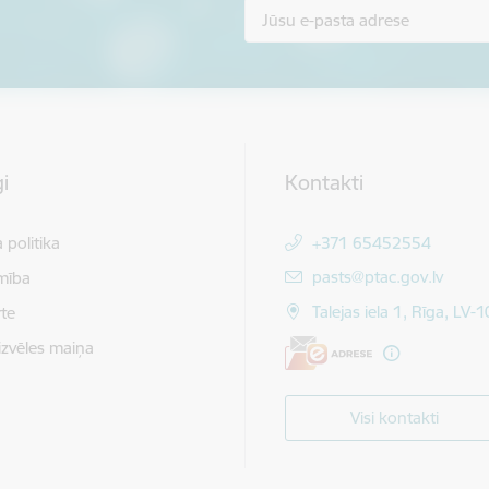
i
Kontakti
 politika
+371 65452554
E-pasts:
pasts@ptac.gov.lv
mība
Talejas iela 1, Rīga, LV-
te
izvēles maiņa
Visi kontakti