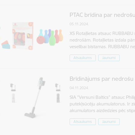
PTAC brīdina par nedrošu
05.11.2024.
XS Rotaļlietas atsauc RUBBABU rot
nedrošām. Rotaļlietas izdala pār
veselībai bīstamas. RUBBABU n
Atsaukums
Jaunumi
Brīdinājums par nedrošu 
04.11.2024.
SIA "Versuni Baltics" atsauc Phi
putekļsūcēju akumulatorus. Ir z
akumulators aizdedzies pēc stip
Atsaukums
Jaunumi
ana