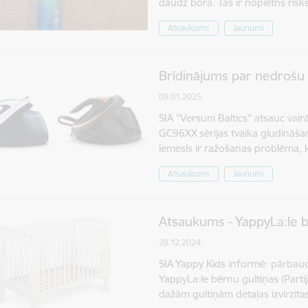
daudz bora. Tas ir nopietns ris
Atsaukums
Jaunumi
Brīdinājums par nedrošu 
09.01.2025.
SIA "Versuni Baltics" atsauc va
GC96XX sērijas tvaika gludināš
iemesls ir ražošanas problēma, k
Atsaukums
Jaunumi
Atsaukums - YappyLa:le b
28.12.2024.
SIA Yappy Kids informē: pārbau
YappyLa:le bērnu gultiņas (Parti
dažām gultiņām detaļas izvirzī