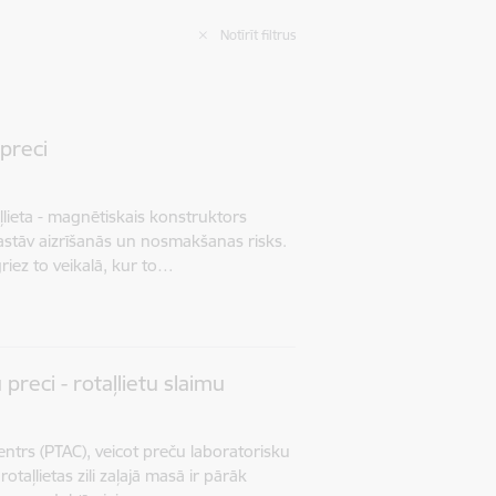
Notīrīt filtrus
preci
lieta - magnētiskais konstruktors
astāv aizrīšanās un nosmakšanas risks.
tgriez to veikalā, kur to…
preci - rotaļlietu slaimu
entrs (PTAC), veicot preču laboratorisku
otaļlietas zili zaļajā masā ir pārāk