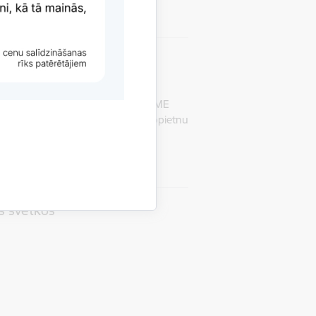
preci - rotaļlietu SLIME
entrs (PTAC), veicot rotaļlietas SLIME
jis neatbilstības, kas var radīt nopietnu
 uzdevis atsaukt…
ts svētkos