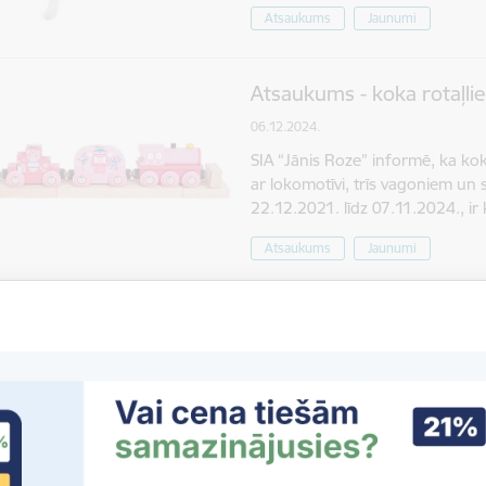
Atsaukums
Jaunumi
Atsaukums - koka rotaļlie
06.12.2024.
SIA “Jānis Roze” informē, ka koka 
ar lokomotīvi, trīs vagoniem un 
22.12.2021. līdz 07.11.2024., i
Atsaukums
Jaunumi
Atsaukums - koka mēbele
“Žirafe”
06.12.2024.
SIA “ALAN LTD” informē, ka kok
bērniem “Žirafe” - ir konstatētas 
apgāzties, radot savainošanās 