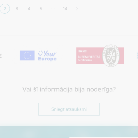
…
2
3
4
5
14
a
Pašreizējā lapa
Lapa
Lapa
Lapa
Vai šī informācija bija noderīga?
Sniegt atsauksmi