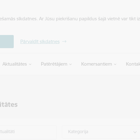
iešamās sīkdatnes. Ar Jūsu piekrišanu papildus šajā vietnē var tikt i
Pārvaldīt sīkdatnes
Aktualitātes
Patērētājiem
Komersantiem
Kontak
itātes
ualitāti
Kategorija