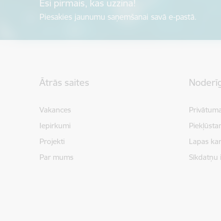
Esi pirmais, kas uzzina!
Piesakies jaunumu saņemšanai savā e-pastā.
Kājene
Ātrās saites
Noderīg
Vakances
Privātuma
Iepirkumi
Piekļūsta
Projekti
Lapas kar
Par mums
Sīkdatņu 