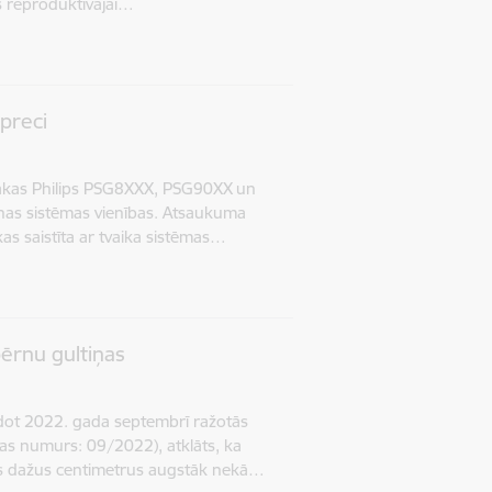
ks reproduktīvajai…
preci
irākas Philips PSG8XXX, PSG90XX un
anas sistēmas vienības. Atsaukuma
as saistīta ar tvaika sistēmas…
ērnu gultiņas
dot 2022. gada septembrī ražotās
jas numurs: 09/2022), atklāts, ka
tas dažus centimetrus augstāk nekā…