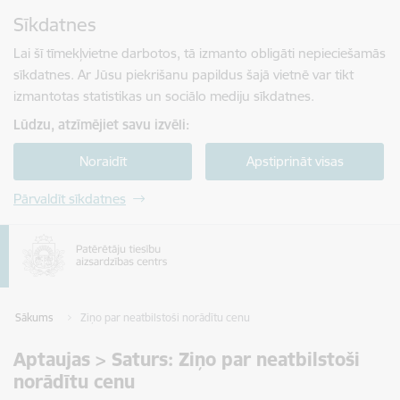
Pāriet uz lapas saturu
Sīkdatnes
Spied
lai meklētu
Enter
Lai šī tīmekļvietne darbotos, tā izmanto obligāti nepieciešamās
sīkdatnes. Ar Jūsu piekrišanu papildus šajā vietnē var tikt
izmantotas statistikas un sociālo mediju sīkdatnes.
Lūdzu, atzīmējiet savu izvēli:
Noraidīt
Apstiprināt visas
Pārvaldīt sīkdatnes
Sākums
Ziņo par neatbilstoši norādītu cenu
Aptaujas > Saturs: Ziņo par neatbilstoši
norādītu cenu