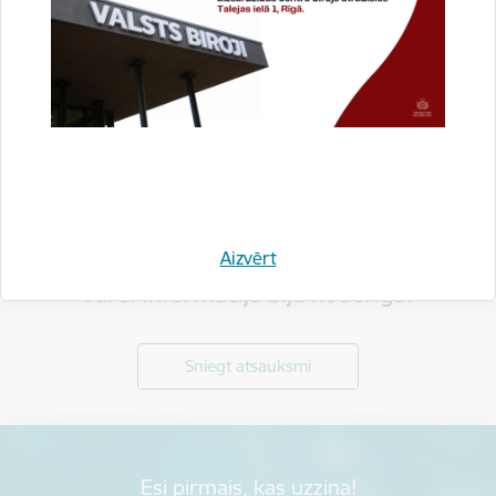
Aizvērt
Vai šī informācija bija noderīga?
Sniegt atsauksmi
Esi pirmais, kas uzzina!