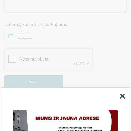
Datums, kad noticis pārkāpums
datums
Drukāt lapu