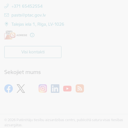
+371 65452554
E-pasts:
pasts@ptac.gov.lv
Talejas iela 1, Rīga, LV-1026
Visi kontakti
Sekojiet mums
© 2026 Patērētāju tiesību aizsardzības centrs, publicētā satura visas tiesības
aizsargātas.