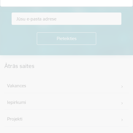
Piesakies jaunumu saņemšanai savā e-pastā.
Kājene
Ātrās saites
Vakances
Iepirkumi
Projekti