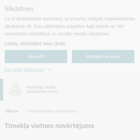
Pāriet uz lapas saturu
Sīkdatnes
Spied
lai meklētu
Enter
Lai šī tīmekļvietne darbotos, tā izmanto obligāti nepieciešamās
sīkdatnes. Ar Jūsu piekrišanu papildus šajā vietnē var tikt
izmantotas statistikas un sociālo mediju sīkdatnes.
Lūdzu, atzīmējiet savu izvēli:
Noraidīt
Apstiprināt visas
Pārvaldīt sīkdatnes
Sākums
Tīmekļa vietnes novērtējums
Tīmekļa vietnes novērtējums