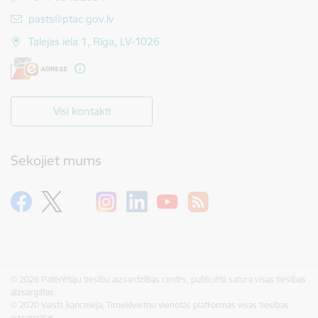
E-pasts:
pasts@ptac.gov.lv
Talejas iela 1, Rīga, LV-1026
Visi kontakti
Sekojiet mums
© 2026 Patērētāju tiesību aizsardzības centrs, publicētā satura visas tiesības
aizsargātas.
© 2020 Valsts kanceleja, Tīmekļvietņu vienotās platformas visas tiesības
aizsargātas.