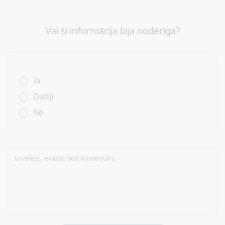
Vai šī informācija bija noderīga?
Vai šī informācija bija noderīga?
Jā
Daļēji
Nē
Ja vēlies, ieraksti šeit komentāru