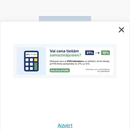
Vai šī informācija bija noderīga?
Sniegt atsauksmi
Esi pirmais, kas uzzina!
Aizvērt