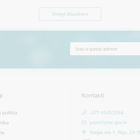
Sniegt atsauksmi
i
Kontakti
 politika
+371 65452554
E-pasts:
pasts@ptac.gov.lv
mība
Talejas iela 1, Rīga, LV-
te