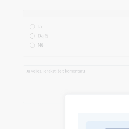
Vai šī informācija bija noderīga?
Jā
Daļēji
Nē
Ja vēlies, ieraksti šeit komentāru