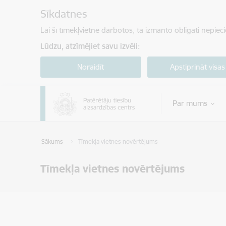
Pāriet uz lapas saturu
Sīkdatnes
Lai šī tīmekļvietne darbotos, tā izmanto obligāti nepiec
Lūdzu, atzīmējiet savu izvēli:
Noraidīt
Apstiprināt visas
Par mums
Sākums
Tīmekļa vietnes novērtējums
Tīmekļa vietnes novērtējums