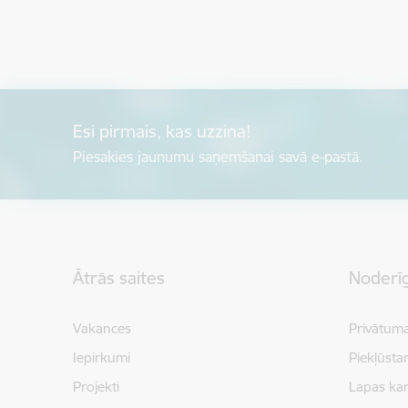
Esi pirmais, kas uzzina!
Piesakies jaunumu saņemšanai savā e-pastā.
Kājene
Ātrās saites
Noderīg
Vakances
Privātuma
Iepirkumi
Piekļūsta
Projekti
Lapas kar