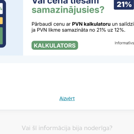
rivātuma politika
Aizvērt
Vai šī informācija bija noderīga?