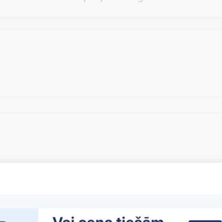
Vēlos atstāt savu e-pastu saziņai