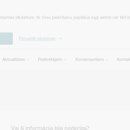
iešamās sīkdatnes. Ar Jūsu piekrišanu papildus šajā vietnē var tikt i
Pārvaldīt sīkdatnes
Aktualitātes
Patērētājiem
Komersantiem
Kontak
Vai šī informācija bija noderīga?