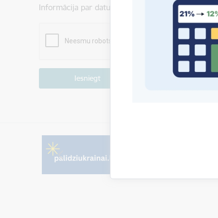
Informācija par datu apstrādi ir atrodama sadaļā:
P