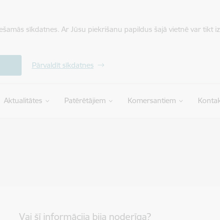
iešamās sīkdatnes. Ar Jūsu piekrišanu papildus šajā vietnē var tikt i
Pārvaldīt sīkdatnes
Aktualitātes
Patērētājiem
Komersantiem
Kontak
Vai šī informācija bija noderīga?