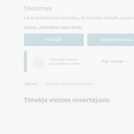
Pāriet uz lapas saturu
Sīkdatnes
Lai šī tīmekļvietne darbotos, tā izmanto obligāti nepiec
Lūdzu, atzīmējiet savu izvēli:
Noraidīt
Apstiprināt visas
Par mums
Sākums
Tīmekļa vietnes novērtējums
Tīmekļa vietnes novērtējums