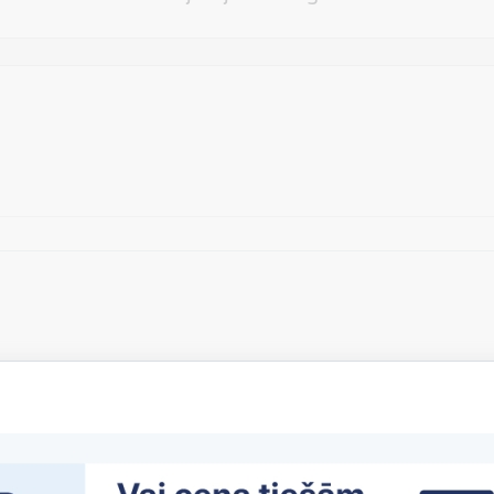
Vēlos atstāt savu e-pastu saziņai