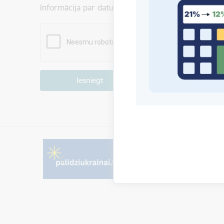
Informācija par datu apstrādi ir atrodama sadaļā:
P