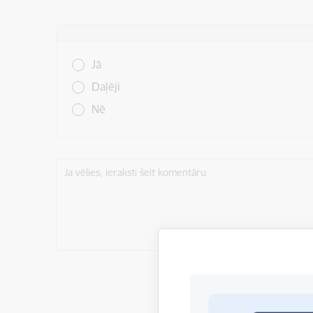
Vai šī informācija bija noderīga?
Jā
Daļēji
Nē
Ja vēlies, ieraksti šeit komentāru