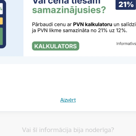
rivātuma politika
Aizvērt
Vai šī informācija bija noderīga?