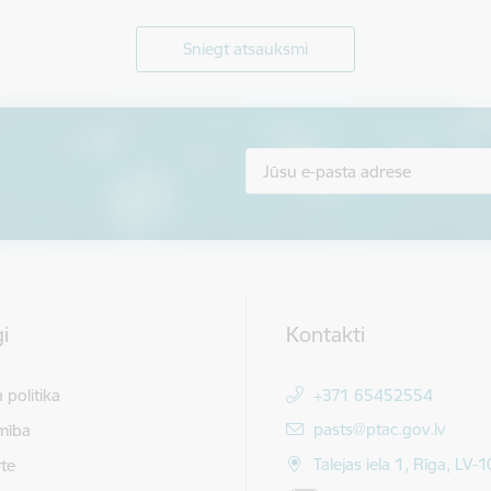
Sniegt atsauksmi
i
Kontakti
 politika
+371 65452554
E-pasts:
pasts@ptac.gov.lv
mība
Talejas iela 1, Rīga, LV-
te