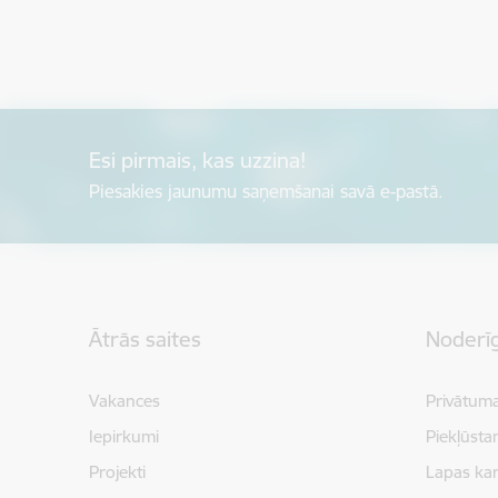
Esi pirmais, kas uzzina!
Piesakies jaunumu saņemšanai savā e-pastā.
Kājene
Ātrās saites
Noderīg
Vakances
Privātuma
Iepirkumi
Piekļūsta
Projekti
Lapas kar