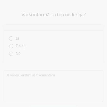
Vai šī informācija bija noderīga?
Vai šī informācija bija noderīga?
Jā
Daļēji
Nē
Ja vēlies, ieraksti šeit komentāru