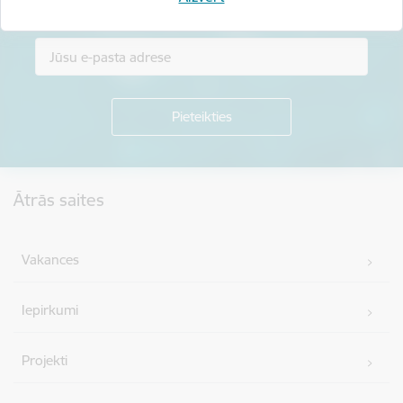
Piesakies jaunumu saņemšanai savā e-pastā.
Kājene
Ātrās saites
Vakances
Iepirkumi
Projekti