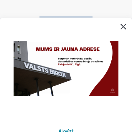
Vai šī informācija bija noderīga?
Sniegt atsauksmi
Esi pirmais, kas uzzina!
Aizvērt