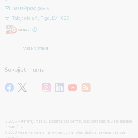
E-pasts:
pasts@ptac.gov.lv
Talejas iela 1, Rīga, LV-1026
Visi kontakti
Sekojiet mums
© 2026 Patērētāju tiesību aizsardzības centrs, publicētā satura visas tiesības
aizsargātas.
© 2020 Valsts kanceleja, Tīmekļvietņu vienotās platformas visas tiesības
aizsargātas.