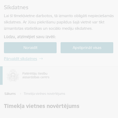
Pāriet uz lapas saturu
Sīkdatnes
Spied
lai meklētu
Enter
Lai šī tīmekļvietne darbotos, tā izmanto obligāti nepieciešamās
sīkdatnes. Ar Jūsu piekrišanu papildus šajā vietnē var tikt
izmantotas statistikas un sociālo mediju sīkdatnes.
Lūdzu, atzīmējiet savu izvēli:
Noraidīt
Apstiprināt visas
Pārvaldīt sīkdatnes
Sākums
Tīmekļa vietnes novērtējums
Tīmekļa vietnes novērtējums