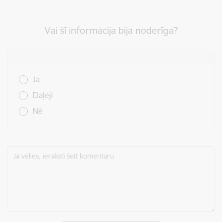
Vai šī informācija bija noderīga?
Vai šī informācija bija noderīga?
Jā
Daļēji
Nē
Ja vēlies, ieraksti šeit komentāru