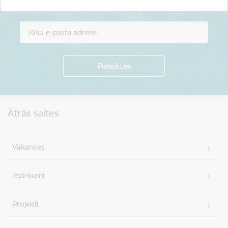
Piesakies jaunumu saņemšanai savā e-pastā.
Kājene
Ātrās saites
Vakances
Iepirkumi
Projekti