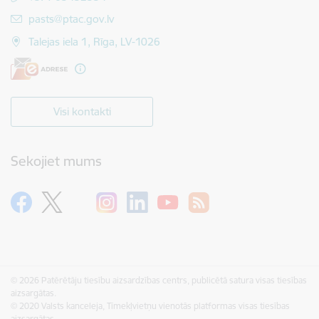
E-pasts:
pasts@ptac.gov.lv
Talejas iela 1, Rīga, LV-1026
Visi kontakti
Sekojiet mums
© 2026 Patērētāju tiesību aizsardzības centrs, publicētā satura visas tiesības
aizsargātas.
© 2020 Valsts kanceleja, Tīmekļvietņu vienotās platformas visas tiesības
aizsargātas.