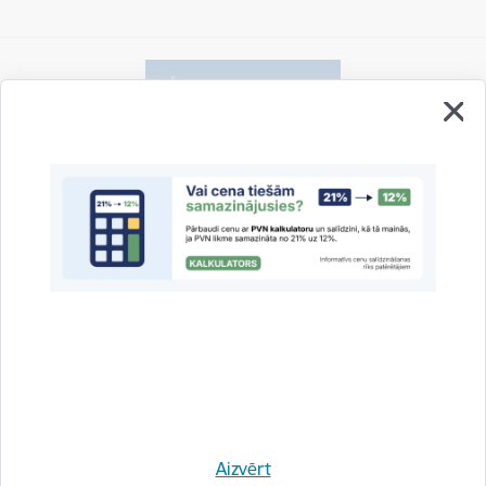
Vai šī informācija bija noderīga?
Sniegt atsauksmi
Esi pirmais, kas uzzina!
Aizvērt