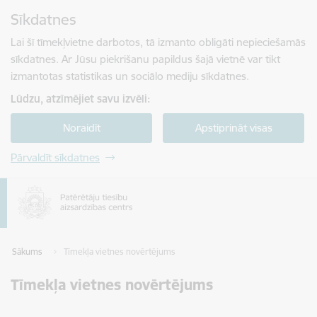
Pāriet uz lapas saturu
Sīkdatnes
Spied
lai meklētu
Enter
Lai šī tīmekļvietne darbotos, tā izmanto obligāti nepieciešamās
sīkdatnes. Ar Jūsu piekrišanu papildus šajā vietnē var tikt
izmantotas statistikas un sociālo mediju sīkdatnes.
Lūdzu, atzīmējiet savu izvēli:
Noraidīt
Apstiprināt visas
Pārvaldīt sīkdatnes
Sākums
Tīmekļa vietnes novērtējums
Tīmekļa vietnes novērtējums